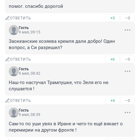
помог. спасибо дорогой
+3
–0
ОТВЕТИТЬ
Гость
9 мая, 09:15
Заокеанские хозяева кремля дали добро! Один 
вопрос, а Си разрешил?
+6
–0
ОТВЕТИТЬ
Гость
9 мая, 08:42
Наш-то настучал Трампушке, что Зеля его не 
слушается !
+4
–0
ОТВЕТИТЬ
Гость
9 мая, 08:39
Сам-то по уши увяз в Иране и чего-то ещё вякает о 
перемирии на другом фронте !