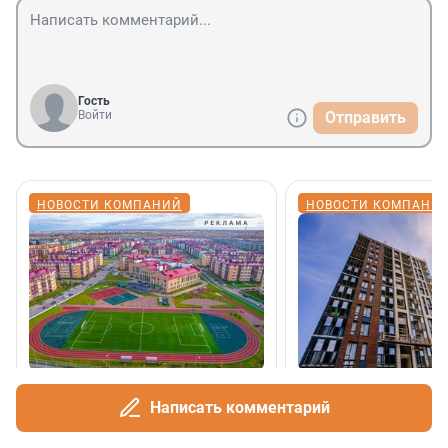
Гость
Войти
Отправить
НОВОСТИ КОМПАНИЙ
НОВОСТИ КОМПАНИ
Строители «Образцовых
ГЭС, марки, искус
кварталов» встречают
ВВП: в ГК «ПСК» р
Написать комментарий
профессиональный
об истории Дня с
праздник на работе
2026-й — юбилейный го