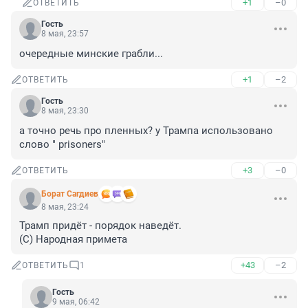
+1
–0
ОТВЕТИТЬ
Гость
8 мая, 23:57
очередные минские грабли...
+1
–2
ОТВЕТИТЬ
Гость
8 мая, 23:30
а точно речь про пленных? у Трампа использовано 
слово " prisoners"
+3
–0
ОТВЕТИТЬ
Борат Сaгдиев
8 мая, 23:24
Трамп придёт - порядок наведёт.

(С) Народная примета
+43
–2
ОТВЕТИТЬ
1
Гость
9 мая, 06:42