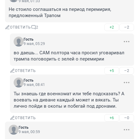
9 мая, 01:33
Не стоило соглашаться на период перемирия, 
предложенный Трапом
+2
–2
ОТВЕТИТЬ
2
Гость
9 мая, 05:29
во даешь... САМ полтора часа просил уговаривал 
трампа поговорить с зелей о перемирии
+5
–2
ОТВЕТИТЬ
Гость
9 мая, 08:41
Ты знаешь где военкомат или тебе подсказать? А 
воевать на диване каждый может и вякать. Ты 
лично пойди в окопы и побегай под дронами.
+6
–0
ОТВЕТИТЬ
Гость
9 мая, 00:59