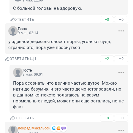
9 мая, 22:09
C больной головы на здоровую.
+0
–0
ОТВЕТИТЬ
Гость
9 мая, 02:14
у ядреной державы сносят порты, угоняют суда, 
странно это, пора уже проснуться
+2
–9
ОТВЕТИТЬ
1
Гость
9 мая, 09:01
Пора осознать, что велчие частью дутое. Можно 
идти до безумия, и это часто демонстрировали, но 
в данном контексте полагаюсь на разум 
нормальных людей, может они еще остались, но не 
факт
+9
–0
ОТВЕТИТЬ
Конрад Михельсон