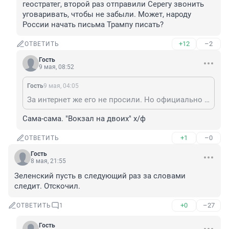
геостратег, второй раз отправили Серегу звонить 
уговаривать, чтобы не забыли. Может, народу 
России начать письма Трампу писать?
+12
–2
ОТВЕТИТЬ
Гость
9 мая, 08:52
Гость
9 мая, 04:05
За интернет же его не просили. Но официально целых два раза пришлось упрашивать.... один раз геостратег, второй раз отправили Серегу звонить уговаривать, чтобы не забыли. Может, народу России начать письма Трампу писать?
Сама-сама. "Вокзал на двоих" х/ф
+1
–0
ОТВЕТИТЬ
Гость
8 мая, 21:55
Зеленский пусть в следующий раз за словами 
следит. Отскочил.
+0
–27
ОТВЕТИТЬ
1
Гость