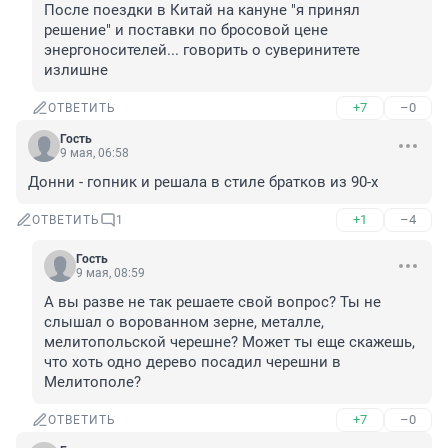
После поездки в Китай на кануне "я принял 
решение" и поставки по бросовой цене 
энергоносителей... говорить о суверинитете 
излишне
+7
–0
ОТВЕТИТЬ
Гость
9 мая, 06:58
Донни - гопник и решала в стиле братков из 90-х
+1
–4
ОТВЕТИТЬ
1
Гость
9 мая, 08:59
А вы разве не так решаете свой вопрос? Ты не 
слышал о ворованном зерне, металле, 
мелитопольской черешне? Может ты еще скажешь, 
что хоть одно дерево посадил черешни в 
Мелитополе?
+7
–0
ОТВЕТИТЬ