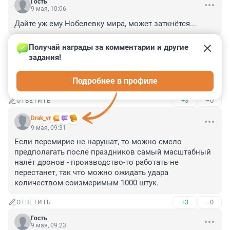
Гость
9 мая, 10:06
Дайте уж ему Нобелевку мира, может заткнётся...
+0
–2
ОТВЕТИТЬ
Получай награды за комментарии и другие 
задания!
Гость
9 мая, 10:00
Подробнее в профиле
Один объявил, другой разрешил. Ура, товарищи!!
+3
–0
ОТВЕТИТЬ
Drak_vr
9 мая, 09:31
Если перемирие не нарушат, то можно смело 
предполагать после праздников самый масштабный 
налёт дронов - производство-то работать не 
перестанет, так что можно ожидать удара 
количеством соизмеримым 1000 штук.
+3
–0
ОТВЕТИТЬ
Гость
9 мая, 09:23