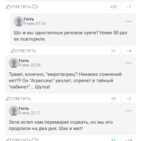
+32
–1
ОТВЕТИТЬ
1
Гость
9 мая, 07:18
Шо ж вы однотипные речовки орете? Ниже 50 раз 
ее повторили.
+1
–4
ОТВЕТИТЬ
Гость
8 мая, 22:29
Трамп, конечно, "миротворец"! Никаких сомнений 
нет?!! Он "Агрессию" уволит, спрячет в тайный 
"кабинет"... Шутка!
+0
–2
ОТВЕТИТЬ
Гость
8 мая, 22:17
Зеля хотел нам перемирие сорвать, но мы его 
продлили на два дня. Шах и мат!
+2
–14
ОТВЕТИТЬ
2