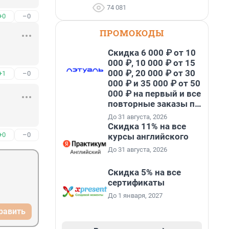
74 081
+0
–0
ПРОМОКОДЫ
Скидка 6 000 ₽ от 10
000 ₽, 10 000 ₽ от 15
000 ₽, 20 000 ₽ от 30
+1
–0
000 ₽ и 35 000 ₽ от 50
000 ₽ на первый и все
повторные заказы по
промокоду НАБЕРИ
До 31 августа, 2026
Скидка 11% на все
+0
–0
курсы английского
До 31 августа, 2026
Скидка 5% на все
сертификаты
До 1 января, 2027
равить