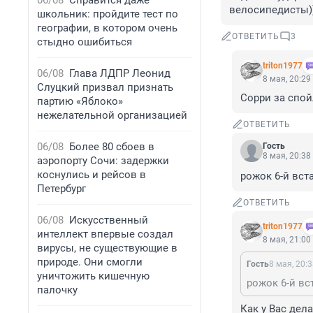
06/08
Справится даже
велосипедисты)
школьник: пройдите тест по
географии, в котором очень
ОТВЕТИТЬ
3
стыдно ошибиться
triton1977
06/08
Глава ЛДПР Леонид
8 мая, 20:29
Слуцкий призвал признать
Сорри за спой
партию «Яблоко»
нежелательной организацией
ОТВЕТИТЬ
06/08
Более 80 сбоев в
Гость
8 мая, 20:38
аэропорту Сочи: задержки
коснулись и рейсов в
рожок 6-й вста
Петербург
ОТВЕТИТЬ
06/08
Искусственный
triton1977
интеллект впервые создал
8 мая, 21:00
вирусы, не существующие в
природе. Они смогли
Гость
8 мая, 20:
уничтожить кишечную
рожок 6-й вст
палочку
Как у Вас дела