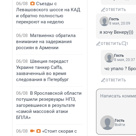
06/08
Съезды с
Левашовского шоссе на КАД
ОТВЕТИТЬ
и обратно полностью
Гость
перекроют на неделю
8 мая, 20:09
я хочу Венеру)))
06/08
Матвиенко обратила
внимание на задержания
ОТВЕТИТЬ
1
россиян в Армении
Гость
8 мая, 20:37
06/08
Швеция передаст
Украине танкер Caffa,
чо упало ? Бро
захваченный во время
следования в Петербург
ОТВЕТИТЬ
06/08
В Ярославской области
потушили резервуары НПЗ,
загоревшиеся в результате
«самой массовой атаки
БПЛА»
Гость
Войти
06/08
«Стоит скорая с