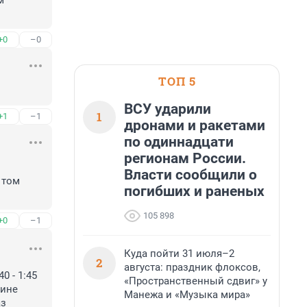
 
+0
–0
ТОП 5
ВСУ ударили
1
+1
–1
дронами и ракетами
по одиннадцати
регионам России.
Власти сообщили о
том 
погибших и раненых
105 898
+0
–1
Куда пойти 31 июля–2
2
августа: праздник флоксов,
 - 1:45 
«Пространственный сдвиг» у
ине 
Манежа и «Музыка мира»
з 