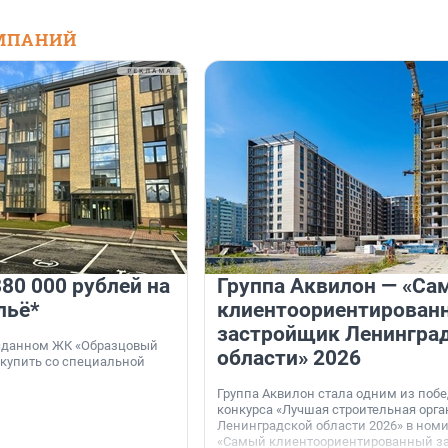
МПАНИЙ
80 000 рублей на
Группа Аквилон — «Са
льё*
клиентоориентирован
застройщик Ленингра
 сданном ЖК «Образцовый
области» 2026
 купить со специальной
Группа Аквилон стала одним из поб
конкурса «Лучшая строительная орг
Ленинградской области 2026» в ном
«Самый клиентоориентированный з