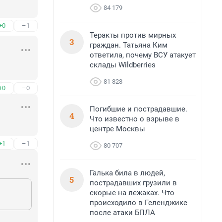
84 179
+0
–1
Теракты против мирных
3
граждан. Татьяна Ким
ответила, почему ВСУ атакует
склады Wildberries
81 828
+0
–0
Погибшие и пострадавшие.
4
Что известно о взрыве в
центре Москвы
+1
–1
80 707
Галька била в людей,
5
пострадавших грузили в
скорые на лежаках. Что
происходило в Геленджике
после атаки БПЛА