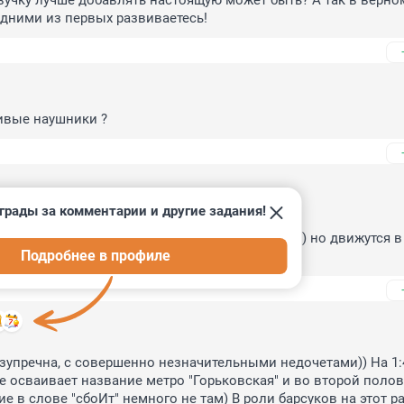
вучку лучше добавлять настоящую может быть? А так в верном
дними из первых развиваетесь!
ивые наушники ?
грады за комментарии и другие задания!
то её посмотри.. 

умчиво - Руки ещё не так как у кислёва ходят :) но движутся в 
Подробнее в профиле
зупречна, с совершенно незначительными недочетами)) На 1:40
е осваивает название метро "Горьковская" и во второй полов
е в слове "сбоИт" немного не там) В роли барсуков на этот ра