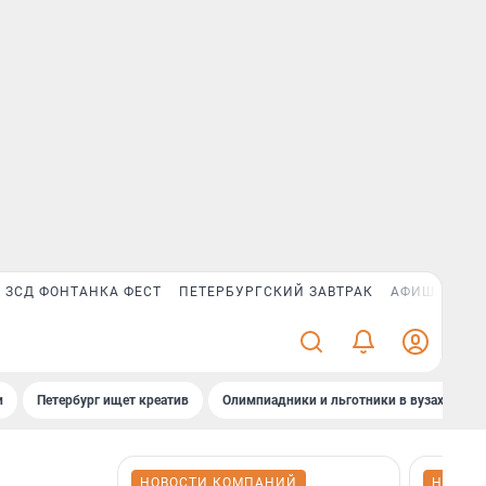
ЗСД ФОНТАНКА ФЕСТ
ПЕТЕРБУРГСКИЙ ЗАВТРАК
АФИША PLUS
и
Петербург ищет креатив
Олимпиадники и льготники в вузах СПб
НОВОСТИ КОМПАНИЙ
НОВОС