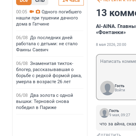
Все
СПБ
24 часа
ПЕРЕЙТИ К ПУ
13 комм
00:05
Одного погибшего
нашли при тушении дачного
дома в Гатчине
AI-AINA. Главны
«Фонтанки»
06/08
До последних дней
работала с детьми: не стало
8 мая 2026, 20:00
Фаины Саевич
06/08
Знаменитая тикток-
блогер, рассказывавшая о
борьбе с редкой формой рака,
умерла в возрасте 26 лет
Гость
Войти
06/08
Два золота с одной
вышки: Терновой снова
победил в Париже
Гость
9 мая, 09:27
что за айна, ск
ОТВЕТИТЬ