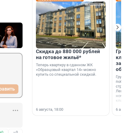
Скидка до 880 000 рублей
Группа
на готовое жильё*
клиен
застро
Теперь квартиру в сданном ЖК
област
«Образцовый квартал 14» можно
купить со специальной скидкой.
Группа А
победите
строител
равить
Ленингра
номинац
клиенто
застройщ
6 августа, 18:00
6 августа,
области»
+0
–0