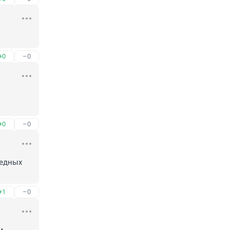
+0
–0
+0
–0
едных 
+1
–0