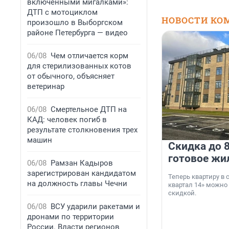
включенными мигалками»:
ДТП с мотоциклом
НОВОСТИ КО
произошло в Выборгском
районе Петербурга — видео
06/08
Чем отличается корм
для стерилизованных котов
от обычного, объясняет
ветеринар
06/08
Смертельное ДТП на
КАД: человек погиб в
результате столкновения трех
машин
Скидка до 8
готовое жи
06/08
Рамзан Кадыров
зарегистрирован кандидатом
Теперь квартиру в
на должность главы Чечни
квартал 14» можно
скидкой.
06/08
ВСУ ударили ракетами и
дронами по территории
России. Власти регионов