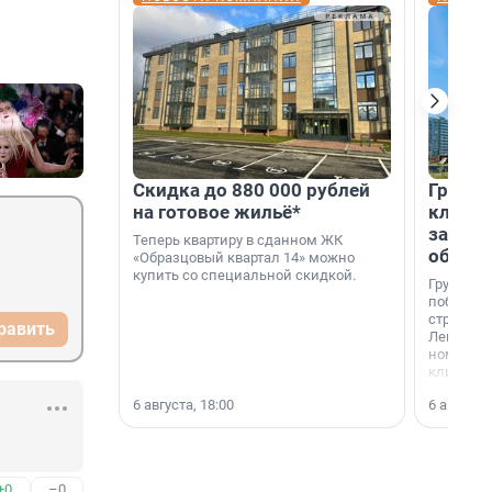
Скидка до 880 000 рублей
Группа
на готовое жильё*
клиен
застро
Теперь квартиру в сданном ЖК
област
«Образцовый квартал 14» можно
купить со специальной скидкой.
Группа А
победите
строител
равить
Ленингра
номинац
клиенто
застройщ
6 августа, 18:00
6 августа,
области»
+0
–0