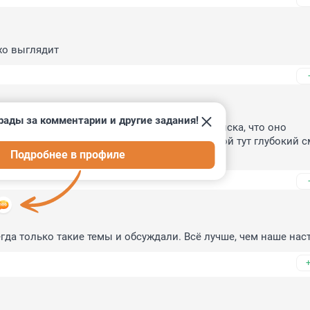
хо выглядит
рады за комментарии и другие задания!
ишко была прикреплена пояснительная записка, что оно 
так люди могут с уверенностью сказать, какой тут глубокий см
Подробнее в профиле
гадались...
гда только такие темы и обсуждали. Всё лучше, чем наше нас