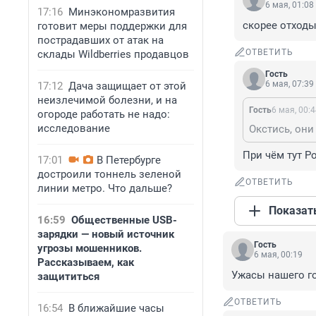
6 мая, 01:08
17:16
Минэкономразвития
скорее отходы
готовит меры поддержки для
пострадавших от атак на
ОТВЕТИТЬ
склады Wildberries продавцов
Гость
6 мая, 07:39
17:12
Дача защищает от этой
неизлечимой болезни, и на
Гость
6 мая, 00:
огороде работать не надо:
исследование
Окстись, они
При чём тут Р
17:01
В Петербурге
достроили тоннель зеленой
ОТВЕТИТЬ
линии метро. Что дальше?
Показат
16:59
Общественные USB-
зарядки — новый источник
Гость
угрозы мошенников.
6 мая, 00:19
Рассказываем, как
Ужасы нашего го
защититься
ОТВЕТИТЬ
16:54
В ближайшие часы