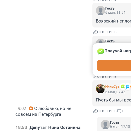
Гость
6 мая, 11:54
Боярский непло
ОТВЕТИТЬ
Гость
6 мая, 09:22
Получай наг
К каждому плать
олицетворяет. А 
как они сразу до
ОТВЕТИТЬ
ИннаСув
6 мая, 07:46
Пусть бы мы все
19:02
С любовью, но не
ОТВЕТИТЬ
1
совсем из Петербурга
Гость
6 мая, 17:18
18:53
Депутат Нина Останина