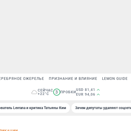
ЕРЕБРЯНОЕ ОЖЕРЕЛЬЕ
ПРИЗНАНИЕ И ВЛИЯНИЕ
LEMON GUIDE
USD 81,41
СЕЙЧАС
3
ПРОБКИ
+22°C
EUR 94,06
ователь Levrana и критика Татьяны Ким
Зачем депутаты удаляют соцсет