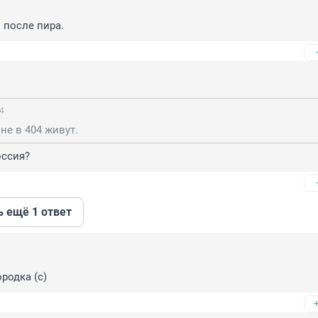
 после пира.
44
 не в 404 живут.
оссия?
ь ещё 1 ответ
родка (с)