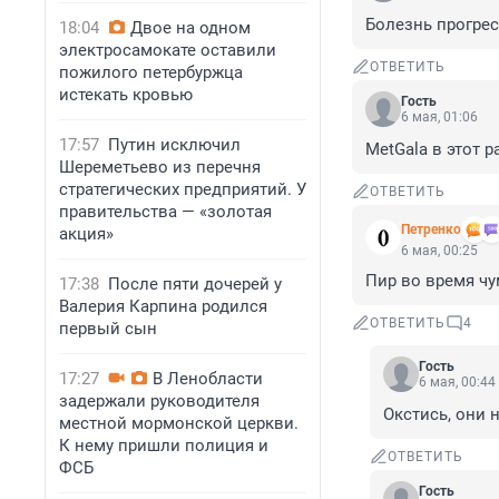
Болезнь прогрес
18:04
Двое на одном
электросамокате оставили
ОТВЕТИТЬ
пожилого петербуржца
истекать кровью
Гость
6 мая, 01:06
17:57
Путин исключил
MetGala в этот р
Шереметьево из перечня
стратегических предприятий. У
ОТВЕТИТЬ
правительства — «золотая
Петренко
акция»
6 мая, 00:25
Пир во время чу
17:38
После пяти дочерей у
Валерия Карпина родился
ОТВЕТИТЬ
4
первый сын
Гость
17:27
В Ленобласти
6 мая, 00:44
задержали руководителя
Окстись, они н
местной мормонской церкви.
К нему пришли полиция и
ОТВЕТИТЬ
ФСБ
Гость