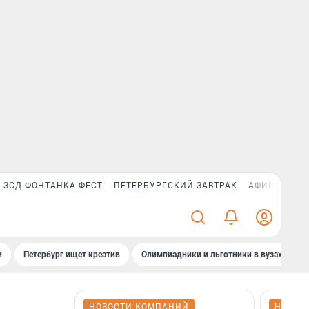
ЗСД ФОНТАНКА ФЕСТ
ПЕТЕРБУРГСКИЙ ЗАВТРАК
АФИША PLUS
и
Петербург ищет креатив
Олимпиадники и льготники в вузах СПб
НОВОСТИ КОМПАНИЙ
НОВОС