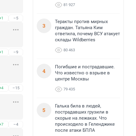
81 927
+1
–5
Теракты против мирных
3
граждан. Татьяна Ким
ответила, почему ВСУ атакует
склады Wildberries
80 463
+1
–9
Погибшие и пострадавшие.
4
Что известно о взрыве в
центре Москвы
+4
–15
79 435
Галька била в людей,
5
пострадавших грузили в
скорые на лежаках. Что
происходило в Геленджике
+7
–4
после атаки БПЛА