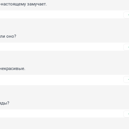
-настоящему замучает.
или оно?
некрасивые.
яды?