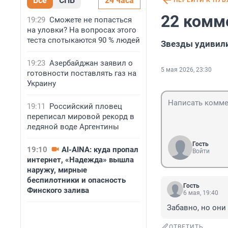
Все
СПБ
24 часа
ПЕРЕЙТИ К ПУ
22 комм
19:29
Сможете не попасться
на уловки? На вопросах этого
теста спотыкаются 90 % людей
Звезды удивили
19:23
Азербайджан заявил о
5 мая 2026, 23:30
готовности поставлять газ на
Украину
19:11
Российский пловец
переписал мировой рекорд в
ледяной воде Аргентины
Гость
19:10
AI-AINA: куда пропал
Войти
интернет, «Надежда» вышла
наружу, мирные
беспилотники и опасность
Гость
Финского залива
6 мая, 19:40
Забавно, но они
ОТВЕТИТЬ