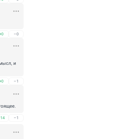
+0
–0
ысл, и 
+0
–1
тоящее.
+14
–1