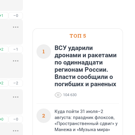
+1
–0
ТОП 5
ВСУ ударили
+2
–1
1
дронами и ракетами
по одиннадцати
регионам России.
Власти сообщили о
погибших и раненых
+2
–2
104 630
Куда пойти 31 июля–2
2
августа: праздник флоксов,
+0
–0
«Пространственный сдвиг» у
Манежа и «Музыка мира»