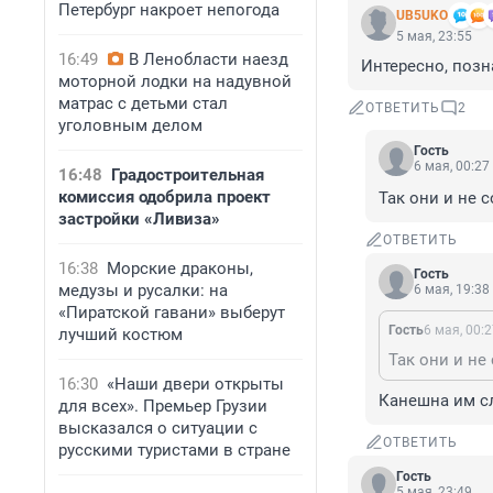
Петербург накроет непогода
UB5UKO
5 мая, 23:55
16:49
В Ленобласти наезд
Интересно, позн
моторной лодки на надувной
матрас с детьми стал
ОТВЕТИТЬ
2
уголовным делом
Гость
6 мая, 00:27
16:48
Градостроительная
комиссия одобрила проект
Так они и не 
застройки «Ливиза»
ОТВЕТИТЬ
16:38
Морские драконы,
Гость
медузы и русалки: на
6 мая, 19:38
«Пиратской гавани» выберут
Гость
6 мая, 00:
лучший костюм
Так они и не
16:30
«Наши двери открыты
Канешна им сл
для всех». Премьер Грузии
высказался о ситуации с
ОТВЕТИТЬ
русскими туристами в стране
Гость
5 мая, 23:49