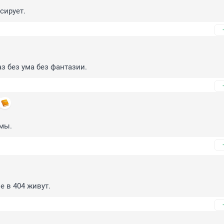
сирует.
аз без ума без фантазии.
мы.
е в 404 живут.