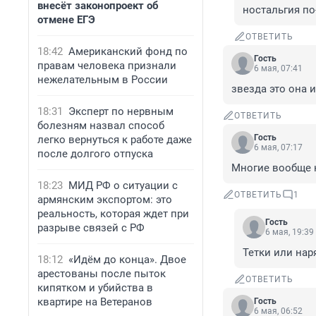
внесёт законопроект об
ностальгия по
отмене ЕГЭ
ОТВЕТИТЬ
18:42
Американский фонд по
Гость
правам человека признали
6 мая, 07:41
нежелательным в России
звезда это она 
18:31
Эксперт по нервным
ОТВЕТИТЬ
болезням назвал способ
Гость
легко вернуться к работе даже
6 мая, 07:17
после долгого отпуска
Многие вообще 
18:23
МИД РФ о ситуации с
ОТВЕТИТЬ
1
армянским экспортом: это
реальность, которая ждет при
Гость
разрыве связей с РФ
6 мая, 19:39
Тетки или нар
18:12
«Идём до конца». Двое
арестованы после пыток
ОТВЕТИТЬ
кипятком и убийства в
квартире на Ветеранов
Гость
6 мая, 06:52