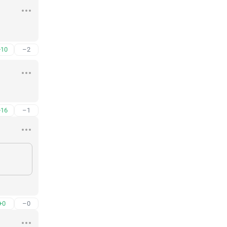
+10
–2
+16
–1
+0
–0