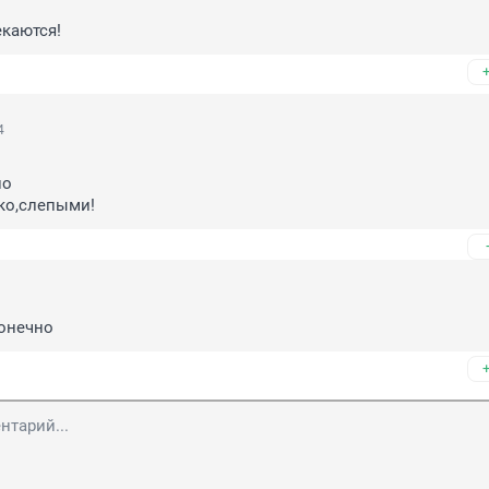
екаются!
4
 

ко,слепыми!
конечно