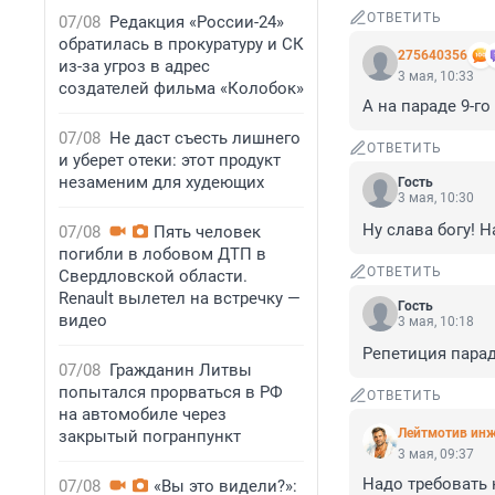
ОТВЕТИТЬ
07/08
Редакция «России-24»
обратилась в прокуратуру и СК
275640356
из-за угроз в адрес
3 мая, 10:33
создателей фильма «Колобок»
А на параде 9-г
07/08
Не даст съесть лишнего
ОТВЕТИТЬ
и уберет отеки: этот продукт
незаменим для худеющих
Гость
3 мая, 10:30
Ну слава богу! 
07/08
Пять человек
погибли в лобовом ДТП в
ОТВЕТИТЬ
Свердловской области.
Renault вылетел на встречку —
Гость
видео
3 мая, 10:18
Репетиция парад
07/08
Гражданин Литвы
попытался прорваться в РФ
ОТВЕТИТЬ
на автомобиле через
Лейтмотив инж
закрытый погранпункт
3 мая, 09:37
Надо требовать 
07/08
«Вы это видели?»: