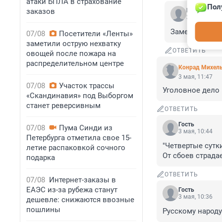
атаки БПЛА в страхование
Пол
заказов
Гость
3 июня, 11:3
Заметьте, ваш
07/08
Посетители «Ленты»
заметили острую нехватку
ОТВЕТИТЬ
овощей после пожара на
распределительном центре
Конрад Михел
3 мая, 11:47
07/08
Участок трассы
Уголовное дело 
«Скандинавия» под Выборгом
станет реверсивным
ОТВЕТИТЬ
Гость
07/08
Пума Синди из
3 мая, 10:44
Петербурга отметила свое 15-
"Четвертые сутк
летие распаковкой сочного
От сбоев страда
подарка
ОТВЕТИТЬ
07/08
Интернет-заказы в
ЕАЭС из-за рубежа станут
Гость
3 мая, 10:36
дешевле: снижаются ввозные
пошлины
Русскому народу