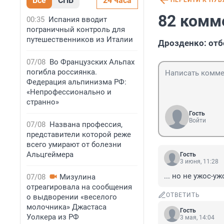
Все
СПБ
24 часа
ПЕРЕЙТИ К ПУ
82 комм
00:35
Испания вводит
пограничный контроль для
путешественников из Италии
Дрозденко: отб
07/08
Во Французских Альпах
погибла россиянка.
Федерация альпинизма РФ:
«Непрофессионально и
странно»
Гость
Войти
07/08
Названа профессия,
представители которой реже
всего умирают от болезни
Альцгеймера
Гость
3 июня, 11:28
... но не ужос-ужо
07/08
Мизулина
отреагировала на сообщения
ОТВЕТИТЬ
о выдворении «веселого
молочника» Джастаса
Гость
Уолкера из РФ
3 мая, 14:04