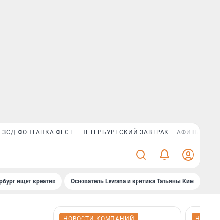
ЗСД ФОНТАНКА ФЕСТ
ПЕТЕРБУРГСКИЙ ЗАВТРАК
АФИША PLUS
рбург ищет креатив
Основатель Levrana и критика Татьяны Ким
Зач
НОВОСТИ КОМПАНИЙ
НОВОС