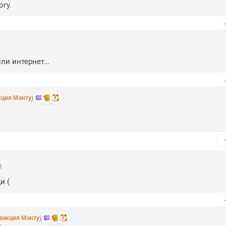
гу.
ли интернет…
кция Манту)
1
и (
еакция Манту)