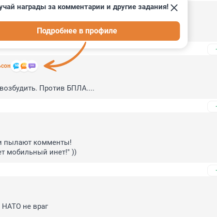
учай награды за комментарии и другие задания!
0
Подробнее в профиле
и тоже )
ьсон
возбудить. Против БПЛА....
и пылают комменты!

ет мобильный инет!" ))
 НАТО не враг