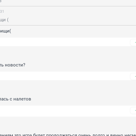
8
:31
щи (
рищи(
ть новости?
ась с налетов
ниям это игра будет продолжаться очень долго и вечно несмо