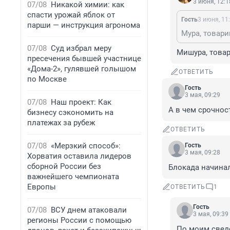
3 июня, 12:1
07/08
Никакой химии: как
спасти урожай яблок от
Гость
3 июня, 11
парши — инструкция агронома
Мура, товари
07/08
Суд избрал меру
Мишура, това
пресечения бывшей участнице
«Дома-2», гулявшей голышом
ОТВЕТИТЬ
по Москве
Гость
3 мая, 09:29
07/08
Наш проект: Как
А в чем срочнос
бизнесу сэкономить на
платежах за рубеж
ОТВЕТИТЬ
07/08
«Мерзкий способ»:
Гость
3 мая, 09:28
Хорватия оставила лидеров
сборной России без
Блокада начинал
важнейшего чемпионата
Европы
ОТВЕТИТЬ
1
Гость
07/08
ВСУ днем атаковали
3 мая, 09:39
регионы России с помощью
По моим сведе