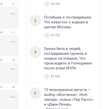
90 204
+5
–1
Погибшие и пострадавшие.
3
Что известно о взрыве в
центре Москвы
+5
–1
87 722
Галька била в людей,
4
пострадавших грузили в
скорые на лежаках. Что
+2
–0
происходило в Геленджике
после атаки БПЛА
81 823
+1
–0
15 телесериалов августа —
5
выбор «Фонтанки»: «Коп-
звезда», новые «Тед Лассо»
и «Джек Ричер»,