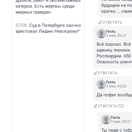
дронов, ракет и безэкипажных
будущем на по
катеров. Есть жертвы среди
кратко.... сам
мирных граждан
ОТВЕТИТЬ
07/08
Суд в Петербурге заочно
арестовал Лидию Невзорову*
Гость
3 мая, 09:27
Всё хорошо. Всё
единиц техники.
Росгвардии. 650
Опасность унич
ОТВЕТИТЬ
Гость
3 мая, 09:20
Да пофиг вообще
ОТВЕТИТЬ
1
Гость
3 мая, 09:27
Ты прав с тоб