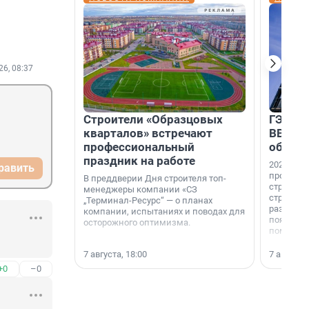
26, 08:37
Строители «Образцовых
ГЭС, м
кварталов» встречают
ВВП: в
профессиональный
об ист
праздник на работе
2026-й —
равить
професси
В преддверии Дня строителя топ-
строителе
менеджеры компании «СЗ
строителя
„Терминал-Ресурс“ — о планах
раз. В ГК
компании, испытаниях и поводах для
появился
осторожного оптимизма.
поменяла
7 августа, 18:00
7 августа,
+0
–0