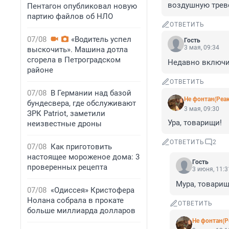
воздушную трево
Пентагон опубликовал новую
партию файлов об НЛО
ОТВЕТИТЬ
07/08
«Водитель успел
Гость
3 мая, 09:34
выскочить». Машина дотла
сгорела в Петроградском
Недавно включи
районе
ОТВЕТИТЬ
07/08
В Германии над базой
Не фонтан(Реа
бундесвера, где обслуживают
3 мая, 09:30
ЗРК Patriot, заметили
Ура, товарищи!
неизвестные дроны
ОТВЕТИТЬ
2
07/08
Как приготовить
настоящее мороженое дома: 3
Гость
проверенных рецепта
3 июня, 11:3
Мура, товарищ
07/08
«Одиссея» Кристофера
Нолана собрала в прокате
ОТВЕТИТЬ
больше миллиарда долларов
Не фонтан(Р