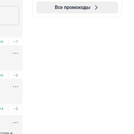
Все промокоды
+0
–7
+0
–0
+4
–0
тря в 