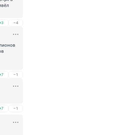
вёл 
+3
–4
лионов 
в 
+7
–1
+7
–1