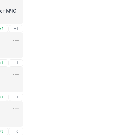
 
от МЧС 
+5
–1
+1
–1
+1
–1
+3
–0