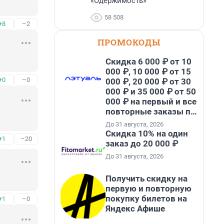
«Одержимость»
58 508
+8
–2
ПРОМОКОДЫ
Скидка 6 000 ₽ от 10
000 ₽, 10 000 ₽ от 15
+0
–0
000 ₽, 20 000 ₽ от 30
000 ₽ и 35 000 ₽ от 50
000 ₽ на первый и все
повторные заказы по
промокоду НАБЕРИ
До 31 августа, 2026
Скидка 10% на один
+1
–20
заказ до 20 000 ₽
До 31 августа, 2026
Получить скидку на
первую и повторную
покупку билетов на
+1
–0
Яндекс Афише