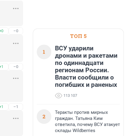
+0
–0
ТОП 5
ВСУ ударили
1
дронами и ракетами
по одиннадцати
+1
–0
регионам России.
Власти сообщили о
погибших и раненых
113 107
+1
–1
Теракты против мирных
2
граждан. Татьяна Ким
ответила, почему ВСУ атакует
склады Wildberries