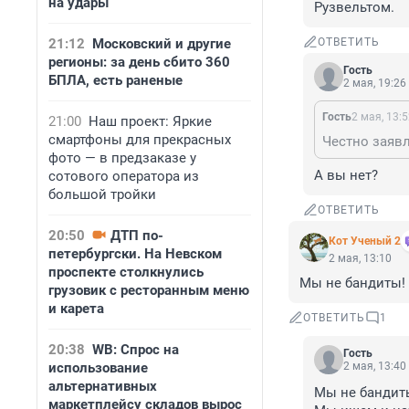
на удары
Рузвельтом.
21:12
Московский и другие
ОТВЕТИТЬ
регионы: за день сбито 360
Гость
БПЛА, есть раненые
2 мая, 19:26
Гость
2 мая, 13:
21:00
Наш проект: Яркие
смартфоны для прекрасных
Честно заявл
фото — в предзаказе у
А вы нет?
сотового оператора из
большой тройки
ОТВЕТИТЬ
20:50
ДТП по-
Кот Ученый 2
петербургски. На Невском
2 мая, 13:10
проспекте столкнулись
Мы не бандиты! 
грузовик с ресторанным меню
и карета
ОТВЕТИТЬ
1
20:38
WB: Спрос на
Гость
использование
2 мая, 13:40
альтернативных
Мы не бандиты
маркетплейсу складов вырос