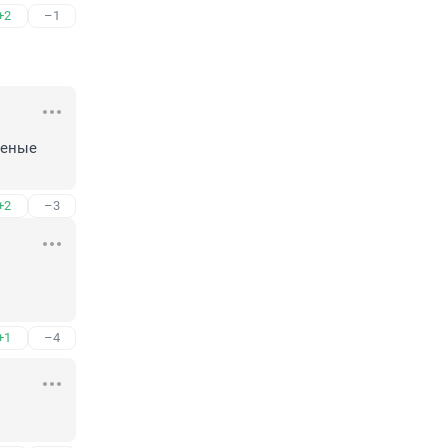
+2
–1
еные 
+2
–3
+1
–4