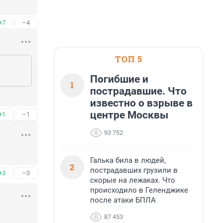
+7
–4
ТОП 5
Погибшие и
1
пострадавшие. Что
известно о взрыве в
центре Москвы
+1
–1
93 752
Галька била в людей,
2
пострадавших грузили в
+3
–0
скорые на лежаках. Что
происходило в Геленджике
после атаки БПЛА
87 453