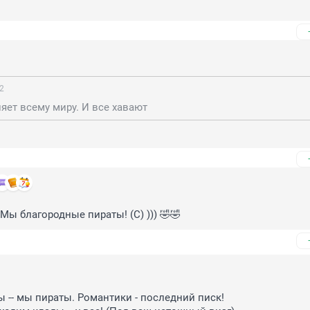
52
яет всему миру. И все хавают
Мы благородные пираты! (С) ))) 🤣🤣
 -- мы пираты. Романтики - последний писк!
