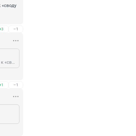
 «своду 
+3
–1
к международному праву, как и к пиратскому кодексу, относятся скорее как к «своду указаний, а не жёстких законов» право сильного, сильный пишет правила
+1
–1