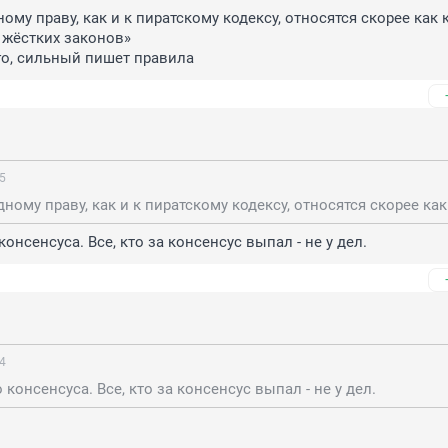
му праву, как и к пиратскому кодексу, относятся скорее как к
 жёстких законов»

го, сильный пишет правила
45
онсенсуса. Все, кто за консенсус выпал - не у дел.
54
 консенсуса. Все, кто за консенсус выпал - не у дел.