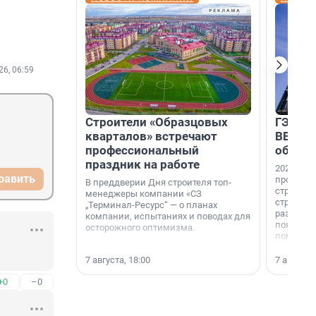
26, 06:59
Строители «Образцовых
ГЭС, м
кварталов» встречают
ВВП: в
профессиональный
об ист
праздник на работе
2026-й —
равить
професси
В преддверии Дня строителя топ-
строителе
менеджеры компании «СЗ
строителя
„Терминал-Ресурс“ — о планах
раз. В ГК
компании, испытаниях и поводах для
появился
осторожного оптимизма.
поменяла
7 августа, 18:00
7 августа,
+0
–0