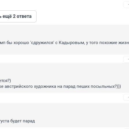
ь ещё 2 ответа
мп бы хорошо 'сдружился' с Кадыровым, у того похожие жизн
тся?)

е австрийского художника на парад пеших посыльных?)))
густа будет парад