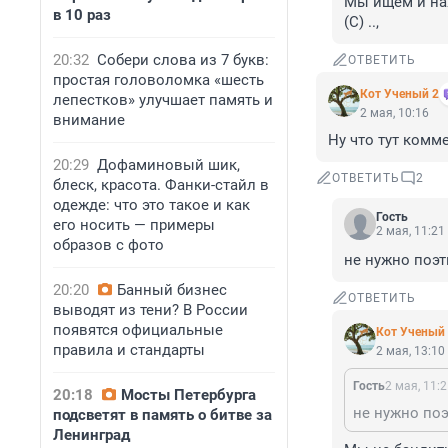
Мы ищем и нах
в 10 раз
(С) ..,
20:32
Собери слова из 7 букв:
ОТВЕТИТЬ
простая головоломка «шесть
Кот Ученый 2
лепестков» улучшает память и
2 мая, 10:16
внимание
Ну что тут комм
20:29
Дофаминовый шик,
ОТВЕТИТЬ
2
блеск, красота. Фанки-стайл в
одежде: что это такое и как
Гость
его носить — примеры
2 мая, 11:21
образов с фото
не нужно поэт
20:20
Банный бизнес
ОТВЕТИТЬ
выводят из тени? В России
появятся официальные
Кот Ученый
правила и стандарты
2 мая, 13:10
Гость
2 мая, 11:
20:18
Мосты Петербурга
не нужно по
подсветят в память о битве за
Ленинград