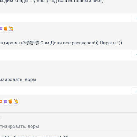
одим клады... у вас! (Под ваш истошный визг)

ентировать?🤣🤣🤣 Сам Доня все рассказал!)) Пираты! ))
изировать. воры
 2
21
этизировать. воры