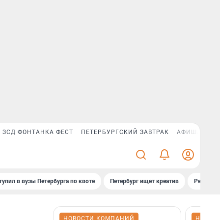
ЗСД ФОНТАНКА ФЕСТ
ПЕТЕРБУРГСКИЙ ЗАВТРАК
АФИША PLUS
тупил в вузы Петербурга по квоте
Петербург ищет креатив
Рейтинги
НОВОСТИ КОМПАНИЙ
НОВОС