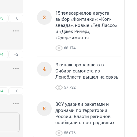
15 телесериалов августа —
3
+3
–0
выбор «Фонтанки»: «Коп-
звезда», новые «Тед Лассо»
и «Джек Ричер»,
«Одержимость»
68 174
+4
–2
Экипаж пропавшего в
4
Сибири самолета из
Ленобласти вышел на связь
57 732
+4
–0
ВСУ ударили ракетами и
5
дронами по территории
России. Власти регионов
сообщили о пострадавших
55 076