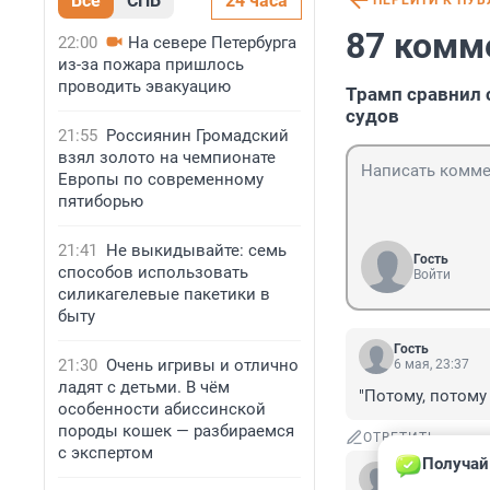
Все
СПБ
24 часа
ПЕРЕЙТИ К ПУ
87 комм
22:00
На севере Петербурга
из-за пожара пришлось
проводить эвакуацию
Трамп сравнил 
судов
21:55
Россиянин Громадский
взял золото на чемпионате
Европы по современному
пятиборью
21:41
Не выкидывайте: семь
Гость
способов использовать
Войти
силикагелевые пакетики в
быту
Гость
21:30
Очень игривы и отлично
6 мая, 23:37
ладят с детьми. В чём
"Потому, потому 
особенности абиссинской
породы кошек — разбираемся
ОТВЕТИТЬ
с экспертом
Получай
Гость
2 мая, 15:02