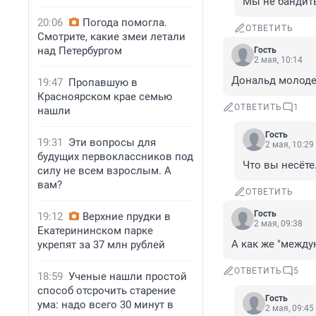
Мы не бандиты
20:06
Погода помогла.
ОТВЕТИТЬ
Смотрите, какие змеи летали
над Петербургом
Гость
2 мая, 10:14
Дональд молоде
19:47
Пропавшую в
Красноярском крае семью
ОТВЕТИТЬ
1
нашли
Гость
19:31
Эти вопросы для
2 мая, 10:29
будущих первоклассников под
Что вы несёте
силу не всем взрослым. А
вам?
ОТВЕТИТЬ
Гость
19:12
Верхние прудки в
2 мая, 09:38
Екатерининском парке
А как же "между
укрепят за 37 млн рублей
ОТВЕТИТЬ
5
18:59
Ученые нашли простой
способ отсрочить старение
Гость
ума: надо всего 30 минут в
2 мая, 09:45