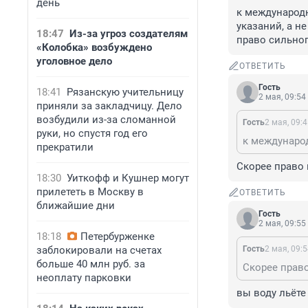
день
к международно
указаний, а не
18:47
Из-за угроз создателям
право сильно
«Колобка» возбуждено
уголовное дело
ОТВЕТИТЬ
Гость
18:41
Рязанскую учительницу
2 мая, 09:54
приняли за закладчицу. Дело
возбудили из-за сломанной
Гость
2 мая, 09:
руки, но спустя год его
прекратили
Скорее право к
18:30
Уиткофф и Кушнер могут
прилететь в Москву в
ОТВЕТИТЬ
ближайшие дни
Гость
2 мая, 09:55
18:18
Петербурженке
заблокировали на счетах
Гость
2 мая, 09:
больше 40 млн руб. за
Скорее право
неоплату парковки
вы воду льёте