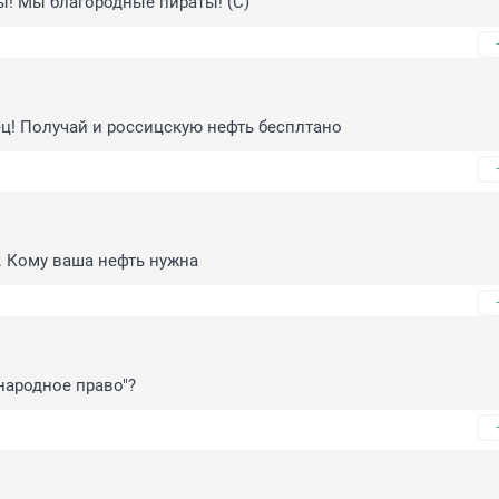
! Мы благородные пираты! (С)
ц! Получай и россицскую нефть бесплтано
. Кому ваша нефть нужна
народное право"?