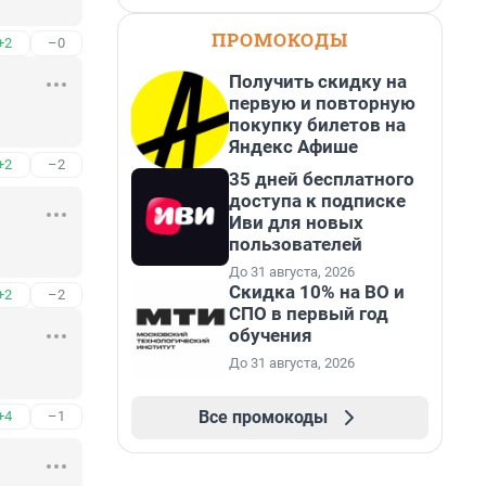
ПРОМОКОДЫ
+2
–0
Получить скидку на
первую и повторную
покупку билетов на
Яндекс Афише
+2
–2
35 дней бесплатного
доступа к подписке
Иви для новых
пользователей
До 31 августа, 2026
Скидка 10% на ВО и
+2
–2
СПО в первый год
обучения
До 31 августа, 2026
Все промокоды
+4
–1