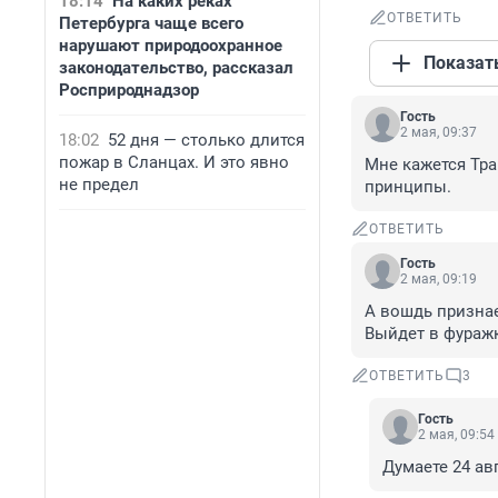
18:14
На каких реках
ОТВЕТИТЬ
Петербурга чаще всего
нарушают природоохранное
Показат
законодательство, рассказал
Росприроднадзор
Гость
2 мая, 09:37
18:02
52 дня — столько длится
пожар в Сланцах. И это явно
Мне кажется Тра
не предел
принципы.
ОТВЕТИТЬ
Гость
2 мая, 09:19
А вошдь признае
Выйдет в фуражк
ОТВЕТИТЬ
3
Гость
2 мая, 09:54
Думаете 24 ав