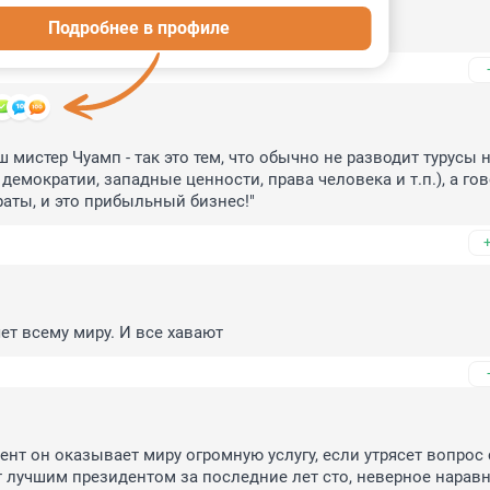
Подробнее в профиле
то-нибудь, что в эту игру можно играть вдвоем:))
 мистер Чуамп - так это тем, что обычно не разводит турусы н
демократии, западные ценности, права человека и т.п.), а гов
ираты, и это прибыльный бизнес!"
ет всему миру. И все хавают
нт он оказывает миру огромную услугу, если утрясет вопрос с
 лучшим президентом за последние лет сто, неверное наравне