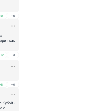
+0
–0
а 
орит как 
+12
–3
+8
–0
 Кубой - 
 с 