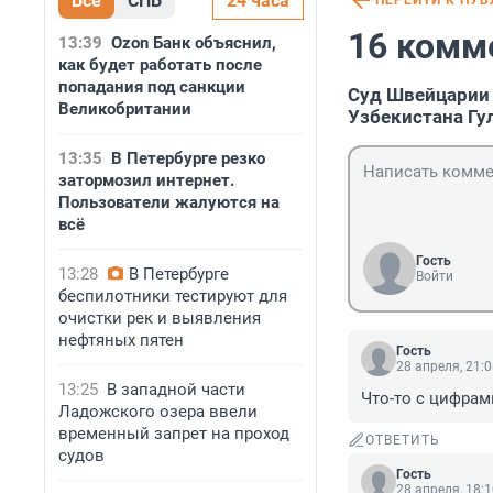
Все
СПБ
24 часа
ПЕРЕЙТИ К ПУ
16 комм
13:39
Ozon Банк объяснил,
как будет работать после
попадания под санкции
Суд Швейцарии 
Великобритании
Узбекистана Г
13:35
В Петербурге резко
затормозил интернет.
Пользователи жалуются на
всё
Гость
13:28
В Петербурге
Войти
беспилотники тестируют для
очистки рек и выявления
нефтяных пятен
Гость
28 апреля, 21:
13:25
В западной части
Что-то с цифрами
Ладожского озера ввели
временный запрет на проход
ОТВЕТИТЬ
судов
Гость
28 апреля, 18: