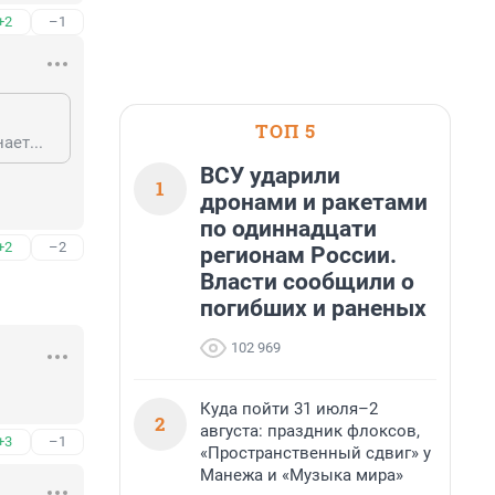
+2
–1
ТОП 5
ает...
ВСУ ударили
1
дронами и ракетами
по одиннадцати
+2
–2
регионам России.
Власти сообщили о
погибших и раненых
102 969
Куда пойти 31 июля–2
2
августа: праздник флоксов,
+3
–1
«Пространственный сдвиг» у
Манежа и «Музыка мира»