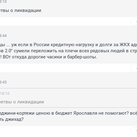
8:10
етвы о ликвидации
8:44
цы ... уж если в России кредитную нагрузку и долги за ЖКХ ад
в 2.0" сумели переложить на плечи всех рядовых людей в стран
! ВОт откуда дорогие часики и барбер-шопы.
8:45
 18:10
фетвы о ликвидации
рджини-кортежи ценою в бюджет Ярославля не помогают? всё
ть джихад?