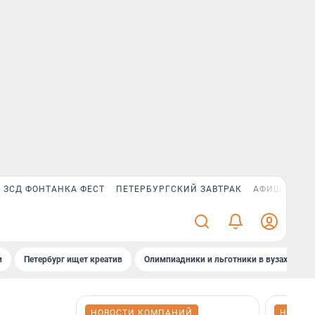
ЗСД ФОНТАНКА ФЕСТ
ПЕТЕРБУРГСКИЙ ЗАВТРАК
АФИША PLUS
и
Петербург ищет креатив
Олимпиадники и льготники в вузах СПб
НОВОСТИ КОМПАНИЙ
НОВОС