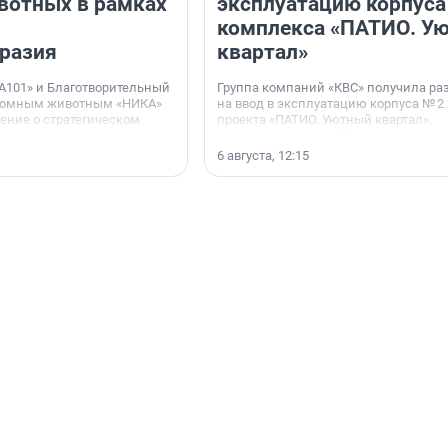
вотных в рамках
эксплуатацию корпуса
комплекса «ПАТИО. У
разия
квартал»
А101» и Благотворительный
Группа компаний «КВС» получила р
домным животным «НИКА»
на ввод в эксплуатацию корпуса № 2
ние о стратегическом
проекта «ПАТИО. Уютный квартал»,
расположенного во Всеволожском р
Ленинградской области.
6 августа, 12:15