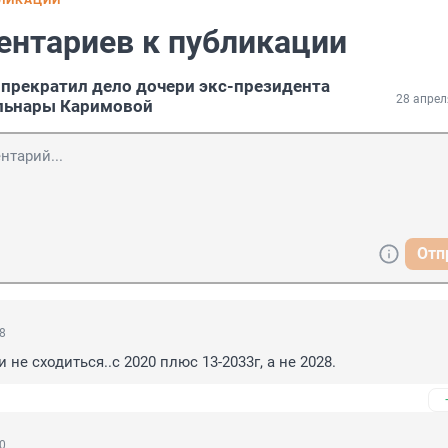
БЛИКАЦИИ
ентариев к публикации
прекратил дело дочери экс-президента
28 апрел
ульнары Каримовой
Отп
08
 не сходиться..с 2020 плюс 13-2033г, а не 2028.
10