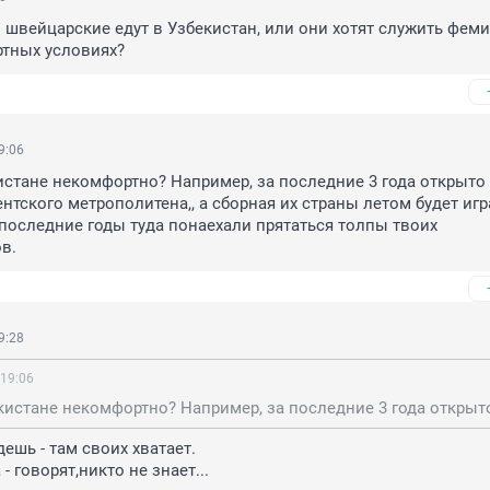
 швейцарские едут в Узбекистан, или они хотят служить феми
ртных условиях?
9:06
кистане некомфортно? Например, за последние 3 года открыто 
нтского метрополитена,, а сборная их страны летом будет игра
 последние годы туда понаехали прятаться толпы твоих 
в.
9:28
 19:06
ешь - там своих хватает.

 - говорят,никто не знает...