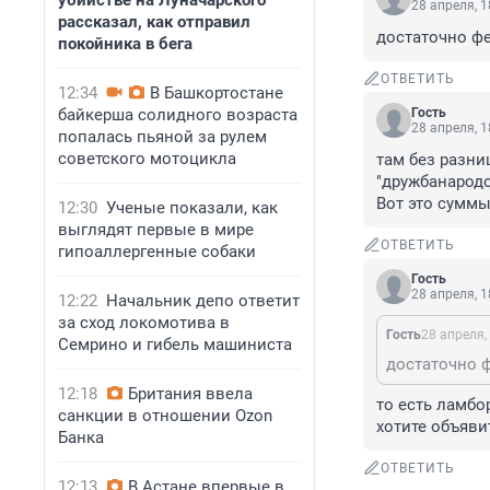
убийстве на Луначарского
28 апреля, 1
рассказал, как отправил
достаточно ф
покойника в бега
ОТВЕТИТЬ
12:34
В Башкортостане
байкерша солидного возраста
Гость
28 апреля, 1
попалась пьяной за рулем
советского мотоцикла
там без разни
"дружбанародо
Вот это суммы
12:30
Ученые показали, как
выглядят первые в мире
ОТВЕТИТЬ
гипоаллергенные собаки
Гость
28 апреля, 1
12:22
Начальник депо ответит
за сход локомотива в
Гость
28 апреля,
Семрино и гибель машиниста
достаточно 
12:18
Британия ввела
то есть ламбо
санкции в отношении Ozon
хотите объяви
Банка
ОТВЕТИТЬ
12:13
В Астане впервые в