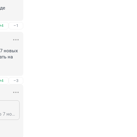
де 
+4
–1
7 новых 
ть на 
+4
–3
А что, в Узбекистане некомфортно? Например, за последние 3 года открыто 7 новых станций Ташкентского метрополитена,, а сборная их страны летом будет играть на ЧМ. Не зря за последние годы туда понаехали прятаться толпы твоих соплеменников.