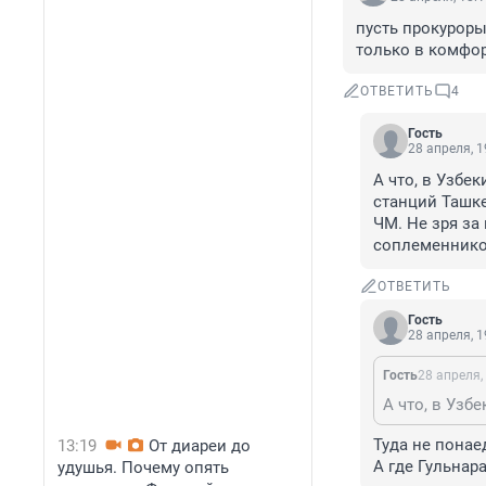
пусть прокуроры
только в комфо
ОТВЕТИТЬ
4
Гость
28 апреля, 1
А что, в Узбе
станций Ташке
ЧМ. Не зря за
соплеменнико
ОТВЕТИТЬ
Гость
28 апреля, 1
Гость
28 апреля,
Туда не понаед
13:19
От диареи до
А где Гульнара
удушья. Почему опять