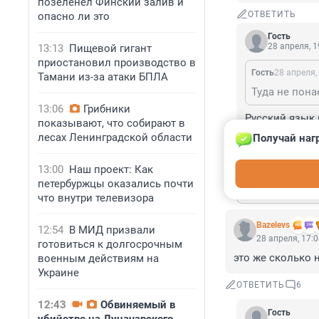
позеленел Финский залив и
ОТВЕТИТЬ
опасно ли это
Гость
28 апреля, 1
13:13
Пищевой гигант
приостановил производство в
Гость
28 апреля,
Тамани из-за атаки БПЛА
Туда не понае
13:06
Грибники
Русский язык
показывают, что собирают в
понаехали туд
лесах Ленинградской области
Получай наг
ОТВЕТИТЬ
13:00
Наш проект: Как
петербуржцы оказались почти
Показат
что внутри телевизора
Bazelevs
12:54
В МИД призвали
28 апреля, 17:
готовиться к долгосрочным
это же сколько 
военным действиям на
Украине
ОТВЕТИТЬ
6
12:43
Обвиняемый в
Гость