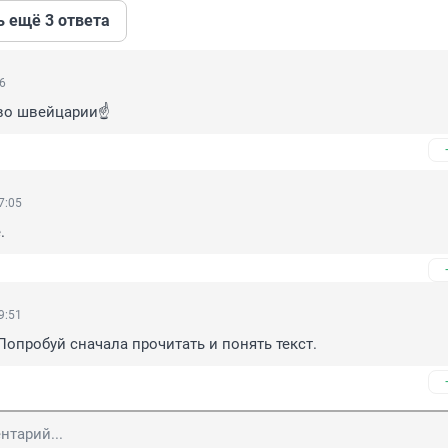
ь ещё 3 ответа
46
во швейцарии☝️
7:05
.
9:51
Попробуй сначала прочитать и понять текст.