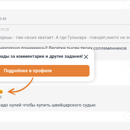
9:49
 19:28
дешь - там своих хватает. А где Гульнара - говорят,никто не зн
 нехорошо понимаешь? Десятки тысяч твоих соплеменников 
а с 2022 года, почитай новости.
рады за комментарии и другие задания!
Подробнее в профиле
ь ещё 1 ответ
08
надо нулей чтобы купить швейцарского судью