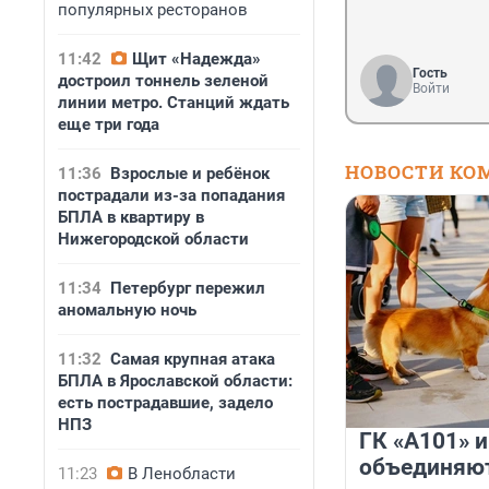
популярных ресторанов
11:42
Щит «Надежда»
Гость
достроил тоннель зеленой
Войти
линии метро. Станций ждать
еще три года
НОВОСТИ КО
11:36
Взрослые и ребёнок
пострадали из-за попадания
БПЛА в квартиру в
Нижегородской области
11:34
Петербург пережил
аномальную ночь
11:32
Самая крупная атака
БПЛА в Ярославской области:
есть пострадавшие, задело
НПЗ
ГК «А101» 
объединяют
11:23
В Ленобласти