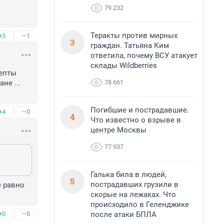
79 232
Теракты против мирных
+3
–1
3
граждан. Татьяна Ким
ответила, почему ВСУ атакует
склады Wildberries
епты 
78 661
е ...

Погибшие и пострадавшие.
+4
–0
4
Что известно о взрыве в
центре Москвы
77 937
Галька била в людей,
5
пострадавших грузили в
 равно 
скорые на лежаках. Что
происходило в Геленджике
после атаки БПЛА
+0
–0