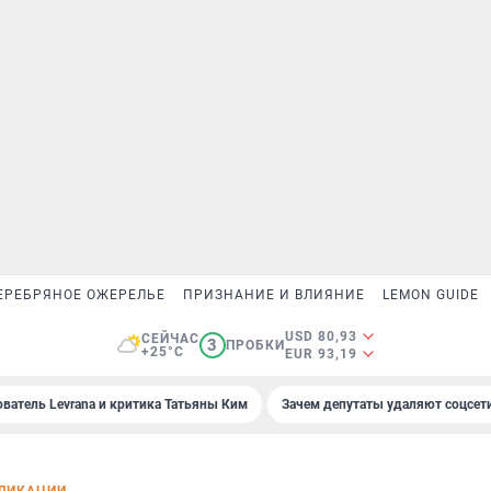
ЕРЕБРЯНОЕ ОЖЕРЕЛЬЕ
ПРИЗНАНИЕ И ВЛИЯНИЕ
LEMON GUIDE
USD 80,93
СЕЙЧАС
3
ПРОБКИ
+25°C
EUR 93,19
ователь Levrana и критика Татьяны Ким
Зачем депутаты удаляют соцсет