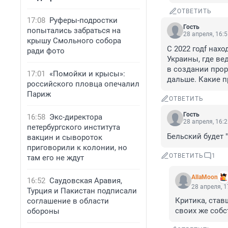
ОТВЕТИТЬ
17:08
Руферы-подростки
Гость
попытались забраться на
28 апреля, 16:
крышу Смольного собора
C 2022 годf нах
ради фото
Украины, где ве
в создании прор
17:01
«Помойки и крысы»:
дальше. Какие п
российского пловца опечалил
Париж
ОТВЕТИТЬ
Гость
16:58
Экс-директора
28 апреля, 16:
петербургского института
Бельский будет 
вакцин и сывороток
приговорили к колонии, но
ОТВЕТИТЬ
1
там его не ждут
AllaMoon
16:52
Саудовская Аравия,
28 апреля, 1
Турция и Пакистан подписали
Критика, став
соглашение в области
своих же соб
обороны