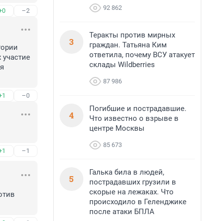
92 862
+0
–2
Теракты против мирных
3
граждан. Татьяна Ким
ории 
ответила, почему ВСУ атакует
участие 
склады Wildberries
я 
87 986
+1
–0
Погибшие и пострадавшие.
4
Что известно о взрыве в
центре Москвы
85 673
+1
–1
Галька била в людей,
5
пострадавших грузили в
скорые на лежаках. Что
тив 
происходило в Геленджике
после атаки БПЛА