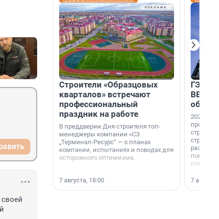
Строители «Образцовых
ГЭС, м
кварталов» встречают
ВВП: в
профессиональный
об ист
праздник на работе
2026-й —
професси
В преддверии Дня строителя топ-
строителе
менеджеры компании «СЗ
строителя
„Терминал-Ресурс“ — о планах
равить
раз. В ГК
компании, испытаниях и поводах для
появился
осторожного оптимизма.
поменяла
7 августа, 18:00
7 августа,
своей 
й 