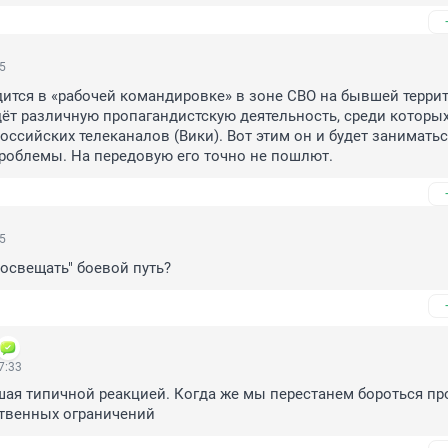
55
одится в «рабочей командировке» в зоне СВО на бывшей террит
дёт различную пропагандистскую деятельность, среди которых 
оссийских телеканалов (Вики). Вот этим он и будет заниматьс
роблемы. На передовую его точно не пошлют.
25
"освещать" боевой путь?
7:33
шая типичной реакцией. Когда же мы перестанем бороться про
ственных ограничений