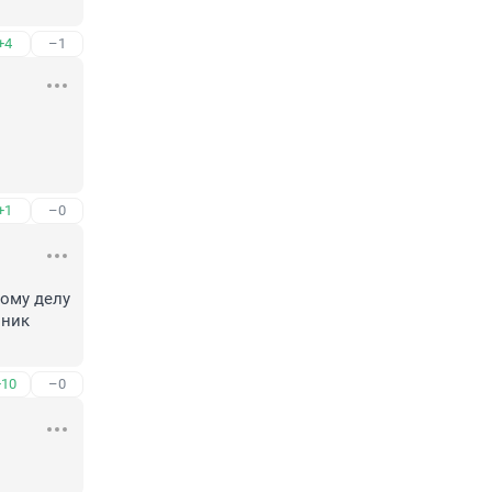
+4
–1
+1
–0
ому делу 
ник 
+10
–0