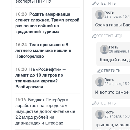
эксперты ПНИПУ
ОТВЕТИТЬ
Гость
16:28
Родить американца
28 апреля, 15:
станет сложнее. Трамп второй
Схема главы Вас
раз пошел войной на
«родильный туризм»
ОТВЕТИТЬ
1
16:24
Тело пропавшего 9-
Гость
летнего мальчика нашли в
28 апреля, 1
Новогорелово
Каждый сам д
16:20
На «Роснефти» —
ОТВЕТИТЬ
лимит до 10 литров по
Гость
топливным картам?
28 апреля, 15:
Разбираемся
И вот это самое
16:16
Бюджет Петербурга
ОТВЕТИТЬ
заработает на городском
имуществе дополнительные
Гость
28 апреля, 15:
2,2 млрд рублей на
дивидендах и штрафах
трындец, медаль