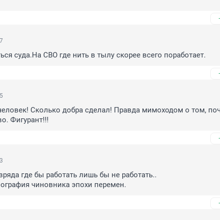
27
ься суда.На СВО где нить в тылу скорее всего поработает.
15
еловек! Сколько добра сделал! Правда мимоходом о том, поч
о. Фигурант!!!
13
ряда где бы работать лишь бы не работать..

иография чиновника эпохи перемен.