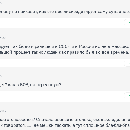
05
олову не приходит, как это всё дискредитирует саму суть опер
6:38
рует.Так было и раньше и в СССР и в России но не в массово
ьшой процент таких людей как правило был во все времена.
55
ет? как в ВОВ, на передовую?
7:37
ас это касается? Сначала сделайте столько, сколько сделал о
 говорится, ..... не мешки таскать, а тут сплошное бла-бла-бла