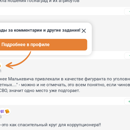
ила ношения госнаград и их атрибутов
00
ады за комментарии и другие задания!
к



Подробнее в профиле
оим опахалом
51
анее Малькевича привлекали в качестве фигуранта по уголовн
тных...." - можно и не отмечать, это всем понятно, если чинов
СВО, значит одно место уже подгорает.
13
-это как спасительный круг для коррупционера!!