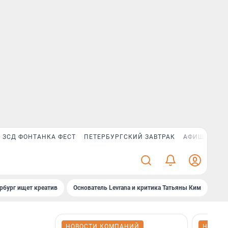
ЗСД ФОНТАНКА ФЕСТ
ПЕТЕРБУРГСКИЙ ЗАВТРАК
АФИША PLUS
рбург ищет креатив
Основатель Levrana и критика Татьяны Ким
Зач
НОВОСТИ КОМПАНИЙ
НОВОС