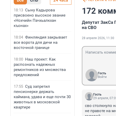
Все
СПБ
24 часа
ПЕРЕЙТИ К ПУ
172 ком
18:13
Сыну Кадырова
присвоено высокое звание
«Нохчийн Пачхьалкхан
Депутат ЗакСа 
къонах»
на СВО
18:04
Финляндия закрывает
28 апреля 2026, 11:30
все ворота для дичи на
восточной границе
18:00
Наш проект: Как
распознать надежных
ремонтников из множества
Гость
предложений
Войти
17:55
Суд запретил
пенсионерке держать
Гость
каймана, удава и еще почти 30
29 апреля, 07:
животных в московской
сво столкнуло н
квартире
не правоте на м