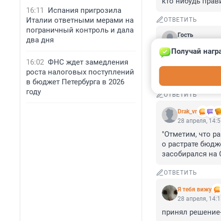
кто нибудь прав
16:11
Испания пригрозила
Италии ответными мерами на
ОТВЕТИТЬ
пограничный контроль и дала
Гость
два дня
28 апреля, 15:
Получай нагр
Это май, баловни
16:02
ФНС ждет замедления
Это май, чародей
роста налоговых поступлений
Веет свежим св
в бюджет Петербурга в 2026
году
ОТВЕТИТЬ
Drak_vr
28 апреля, 14:
"Отметим, что р
о растрате бюдже
засобирался на 
ОТВЕТИТЬ
Я тебя вижу
28 апреля, 14:
принял решение-