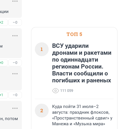
ации
+2
–0
ТОП 5
ВСУ ударили
м 
1
дронами и ракетами
по одиннадцати
+0
–0
регионам России.
Власти сообщили о
погибших и раненых
111 059
+1
–0
Куда пойти 31 июля–2
2
августа: праздник флоксов,
«Пространственный сдвиг» у
н, потом 
Манежа и «Музыка мира»