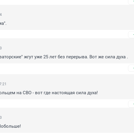
24
а".
20
ваторские" жгут уже 25 лет без перерыва. Вот же сила духа .
7:21
льцем на СВО - вот где настоящая сила духа!
03
Побольше!