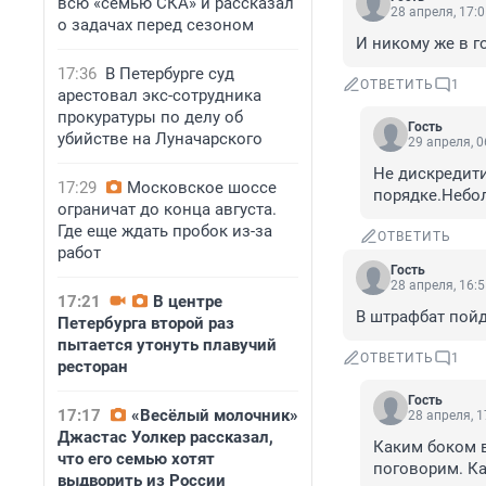
всю «семью СКА» и рассказал
28 апреля, 17:
о задачах перед сезоном
И никому же в г
17:36
В Петербурге суд
ОТВЕТИТЬ
1
арестовал экс-сотрудника
прокуратуры по делу об
Гость
убийстве на Луначарского
29 апреля, 0
Не дискредити
17:29
Московское шоссе
порядке.Небол
ограничат до конца августа.
Где еще ждать пробок из-за
ОТВЕТИТЬ
работ
Гость
28 апреля, 16:
17:21
В центре
В штрафбат пойд
Петербурга второй раз
пытается утонуть плавучий
ОТВЕТИТЬ
1
ресторан
Гость
17:17
«Весёлый молочник»
28 апреля, 1
Джастас Уолкер рассказал,
Каким боком в
что его семью хотят
поговорим. Как
выдворить из России