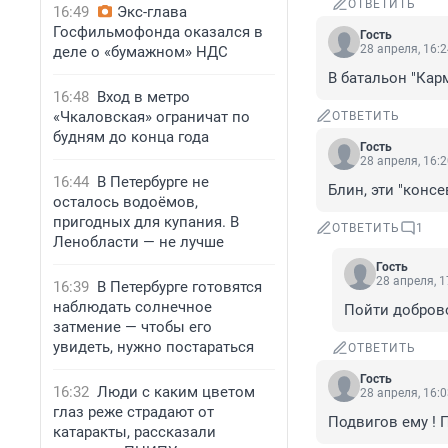
ОТВЕТИТЬ
16:49
Экс-глава
Госфильмофонда оказался в
Гость
28 апреля, 16:
деле о «бумажном» НДС
В батальон "Карм
16:48
Вход в метро
«Чкаловская» ограничат по
ОТВЕТИТЬ
будням до конца года
Гость
28 апреля, 16:
16:44
В Петербурге не
Блин, эти "консе
осталось водоёмов,
пригодных для купания. В
ОТВЕТИТЬ
1
Ленобласти — не лучше
Гость
28 апреля, 1
16:39
В Петербурге готовятся
наблюдать солнечное
Пойти доброво
затмение — чтобы его
увидеть, нужно постараться
ОТВЕТИТЬ
Гость
16:32
Люди с каким цветом
28 апреля, 16:
глаз реже страдают от
Подвигов ему ! 
катаракты, рассказали