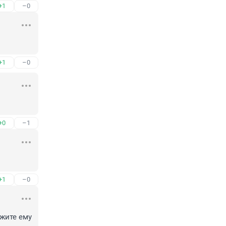
+1
–0
+1
–0
+0
–1
+1
–0
жите ему 