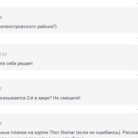
48
илеостровского района?)
7:27
ля себя решает
27
 называется 2-й в мире? Не смешите!
00
ные планки на куртке Thor Steinar (если не ошибаюсь). Расска