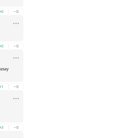
+0
–0
+0
–0
ему 
+1
–0
+3
–0