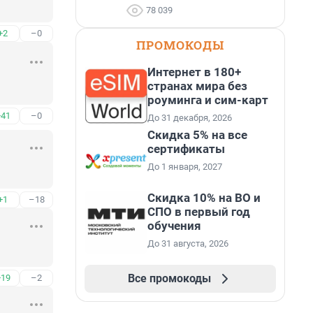
78 039
+2
–0
ПРОМОКОДЫ
Интернет в 180+
странах мира без
роуминга и сим-карт
+41
–0
До 31 декабря, 2026
Скидка 5% на все
сертификаты
До 1 января, 2027
Скидка 10% на ВО и
+1
–18
СПО в первый год
обучения
До 31 августа, 2026
Все промокоды
+19
–2