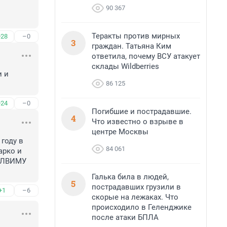
90 367
Теракты против мирных
+28
–0
3
граждан. Татьяна Ким
ответила, почему ВСУ атакует
склады Wildberries
 и 
86 125
+24
–0
Погибшие и пострадавшие.
4
Что известно о взрыве в
центре Москвы
году в 
84 061
рко и 
 ЛВИМУ 
Галька била в людей,
5
пострадавших грузили в
+1
–6
скорые на лежаках. Что
происходило в Геленджике
после атаки БПЛА