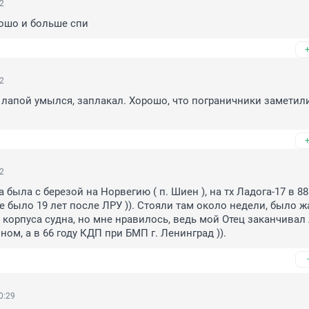
32
ошо и больше спи
32
И лапой умылся, заплакал. Хорошо, что пограничники заметили
22
 была с березой на Норвегию ( п. Шиен ), на тх Ладога-17 в 88 
е было 19 лет после ЛРУ )). Стояли там около недели, было жа
 корпуса судна, но мне нравилось, ведь мой Отец заканчивал
чном, а в 66 году КДП при БМП г. Ленинград )).
0:29