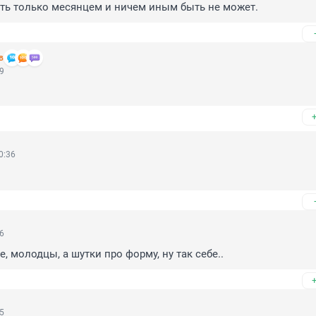
ть только месянцем и ничем иным быть не может.
в
19
0:36
16
, молодцы, а шутки про форму, ну так себе..
15