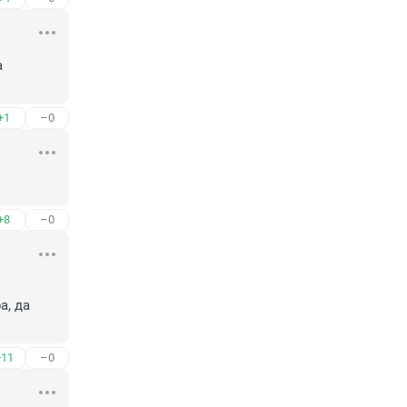
 
+1
–0
+8
–0
, да 
+11
–0