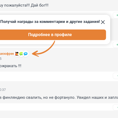
 пожалуйста!!! Дай бог!!!
Получай награды за комментарии и другие задания!
58
Подробнее в профиле
сибо вам! Дай вам Бог здоровья!
шизофрен
35
жракать !!!
0:37
в финляндию свалить, но не фортануло. Увидел наших и запл