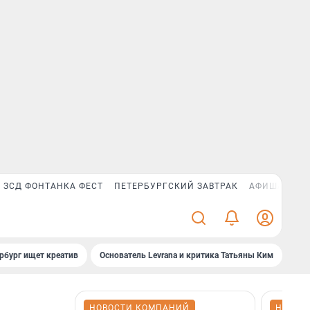
ЗСД ФОНТАНКА ФЕСТ
ПЕТЕРБУРГСКИЙ ЗАВТРАК
АФИША PLUS
рбург ищет креатив
Основатель Levrana и критика Татьяны Ким
Зач
НОВОСТИ КОМПАНИЙ
НОВОС