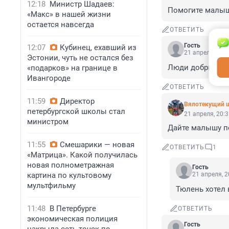
12:18
Министр Шадаев:
Помогите малышу
«Макс» в нашей жизни
остается навсегда
ОТВЕТИТЬ
Гость
12:07
Кубинец, ехавший из
21 апреля, 20:
Эстонии, чуть не остался без
Люди добрые,спа
«подарков» на границе в
Ивангороде
ОТВЕТИТЬ
11:59
Директор
Вялотекущий 
петербургской школы стал
21 апреля, 20:
министром
Дайте малышу по
11:55
Смешарики — новая
ОТВЕТИТЬ
1
«Матрица». Какой получилась
новая полнометражная
Гость
картина по культовому
21 апреля, 2
мультфильму
Тюлень хотел 
11:48
В Петербурге
ОТВЕТИТЬ
экономическая полиция
Гость