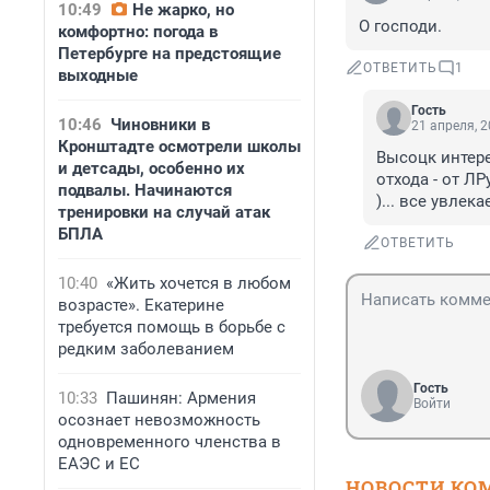
10:49
Не жарко, но
О господи.
комфортно: погода в
Петербурге на предстоящие
ОТВЕТИТЬ
1
выходные
Гость
10:46
Чиновники в
21 апреля, 2
Кронштадте осмотрели школы
Высоцк интере
и детсады, особенно их
отхода - от ЛР
подвалы. Начинаются
)... все увлека
тренировки на случай атак
БПЛА
ОТВЕТИТЬ
10:40
«Жить хочется в любом
возрасте». Екатерине
требуется помощь в борьбе с
редким заболеванием
Гость
10:33
Пашинян: Армения
Войти
осознает невозможность
одновременного членства в
ЕАЭС и ЕС
НОВОСТИ КО