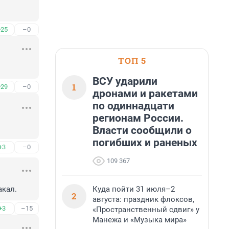
+25
–0
ТОП 5
ВСУ ударили
1
+29
–0
дронами и ракетами
по одиннадцати
регионам России.
Власти сообщили о
погибших и раненых
+3
–0
109 367
Куда пойти 31 июля–2
акал.
2
августа: праздник флоксов,
+3
–15
«Пространственный сдвиг» у
Манежа и «Музыка мира»