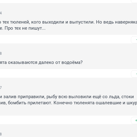
14
 тех тюленей, кого выходили и выпустили. Но ведь наверняка
 Про тех не пишут...
08
ята оказываются далеко от водоёма?
57
 залив приправили, рыбу всю выловили ещё со льда, стоки 
ив, бомбить прилетают. Конечно тюленята ошалевшие и шкура
08