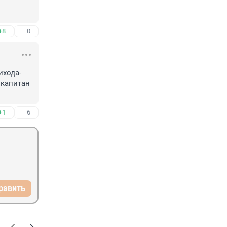
+8
–0
ихода-
 капитан 
+1
–6
равить