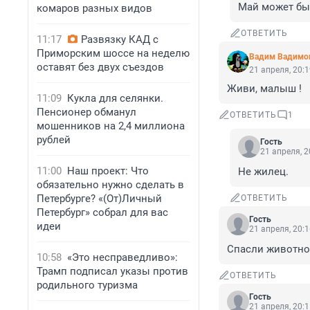
Май может бы
комаров разных видов
ОТВЕТИТЬ
11:17
Развязку КАД с
Приморским шоссе на неделю
Вадим Вадимо
оставят без двух съездов
21 апреля, 20:
Живи, малыш !
11:09
Кукла для селянки.
Пенсионер обманул
ОТВЕТИТЬ
1
мошенников на 2,4 миллиона
рублей
Гость
21 апреля, 2
11:00
Наш проект: Что
Не жилец.
обязательно нужно сделать в
Петербурге? «(От)Личный
ОТВЕТИТЬ
Петербург» собрал для вас
Гость
идеи
21 апреля, 20:
Спасли животное
10:58
«Это несправедливо»:
Трамп подписал указы против
ОТВЕТИТЬ
родильного туризма
Гость
21 апреля, 20: