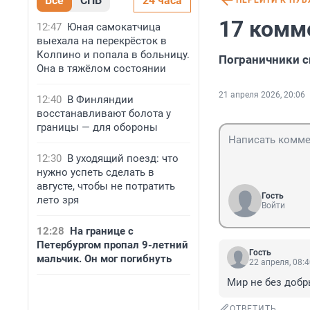
Все
СПБ
24 часа
ПЕРЕЙТИ К ПУ
17 комм
12:47
Юная самокатчица
выехала на перекрёсток в
Колпино и попала в больницу.
Пограничники с
Она в тяжёлом состоянии
21 апреля 2026, 20:06
12:40
В Финляндии
восстанавливают болота у
границы — для обороны
12:30
В уходящий поезд: что
нужно успеть сделать в
августе, чтобы не потратить
Гость
лето зря
Войти
12:28
На границе с
Петербургом пропал 9-летний
Гость
мальчик. Он мог погибнуть
22 апреля, 08:
Мир не без добр
ОТВЕТИТЬ