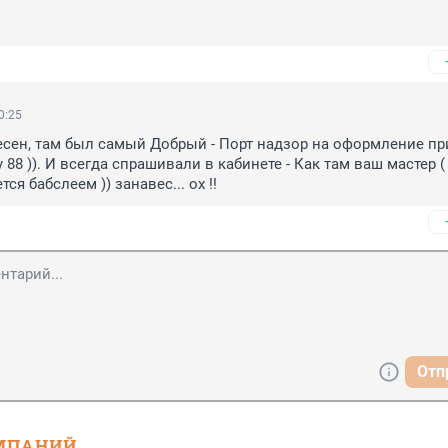
0:25
сен, там был самый Добрый - Порт надзор на оформление пр
у 88 )). И всегда спрашивали в кабинете - Как там ваш мастер (
ется бабслеем )) занавес... ох !!
Отп
МПАНИЙ