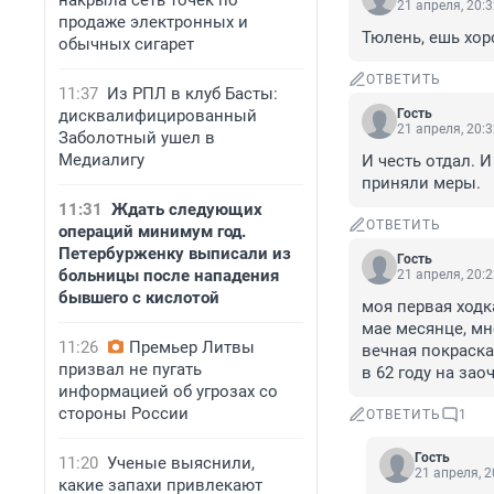
накрыла сеть точек по
21 апреля, 20:
продаже электронных и
Тюлень, ешь хор
обычных сигарет
ОТВЕТИТЬ
11:37
Из РПЛ в клуб Басты:
дисквалифицированный
Гость
21 апреля, 20:
Заболотный ушел в
Медиалигу
И честь отдал. 
приняли меры.
11:31
Ждать следующих
ОТВЕТИТЬ
операций минимум год.
Петербурженку выписали из
Гость
больницы после нападения
21 апреля, 20:
бывшего с кислотой
моя первая ходка
мае месянце, мн
11:26
Премьер Литвы
вечная покраска
призвал не пугать
в 62 году на зао
информацией об угрозах со
стороны России
ОТВЕТИТЬ
1
Гость
11:20
Ученые выяснили,
21 апреля, 2
какие запахи привлекают