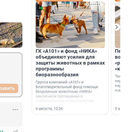
ГК «А101» и фонд «НИКА»
Петер
объединяют усилия для
возвр
защиты животных в рамках
«раскл
программы
«книж
биоразнообразия
Технолог
перестае
Группа компаний «А101» и
переходи
Благотворительный фонд помощи
равить
повседне
бездомным животным «НИКА»
заключили соглашение о
стратегическом сотрудничестве.
6 августа, 12:26
5 августа,
+4
–0