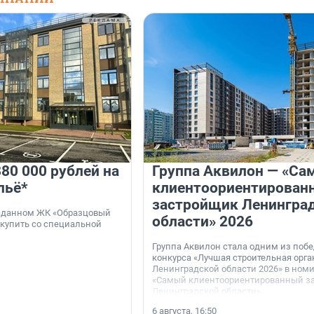
80 000 рублей на
Группа Аквилон — «Са
льё*
клиентоориентирован
застройщик Ленингра
 сданном ЖК «Образцовый
области» 2026
 купить со специальной
Группа Аквилон стала одним из поб
конкурса «Лучшая строительная орг
Ленинградской области 2026» в ном
«Самый клиентоориентированный з
Ленинградской области».
6 августа, 16:50