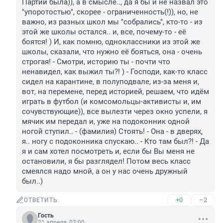
Партии была)), а в смысле.., да я бы и не назвал это 
"упоротостью", скорее - ограниченность(!)), но, не 
важно, из разных школ мы "собрались", кто-то - из 
этой же школы остался.. и, все, почему-то - её 
боятся! ) И, как помню, одноклассники из этой же 
школы, сказали, что нужно её бояться, она - очень 
строгая! - Смотри, историю ты - почти что 
ненавидел, как выжил ты?! ) - Господи, как-то класс 
сидел на карантине, в полуподвале, из-за меня и, 
вот, на перемене, перед историей, решаем, что идём 
играть в футбол (и комсомольцы-активисты и, им 
сочувствующие)), все вылезти через окно успели, я 
мячик им передал и, уже на подоконник одной 
ногой ступил.. - (фамилия) Стоять! - Она - в дверях, 
я.. ногу с подоконника спускаю.. - Кто там был?! - Да 
я и сам хотел посмотреть и, если бы Вы меня не 
остановили, я бы разглядел! Потом весь класс 
смеялся надо мной, а он у нас очень дружный 
был..)
+0
–2
ОТВЕТИТЬ
Гость
21 апреля, 02:00