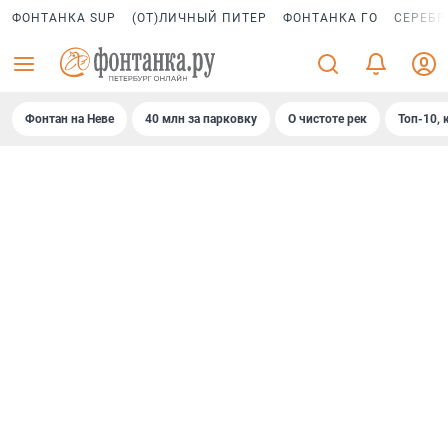
ФОНТАНКА SUP
(ОТ)ЛИЧНЫЙ ПИТЕР
ФОНТАНКА ГО
СЕРЕБР
Фонтан на Неве
40 млн за парковку
О чистоте рек
Топ-10, 