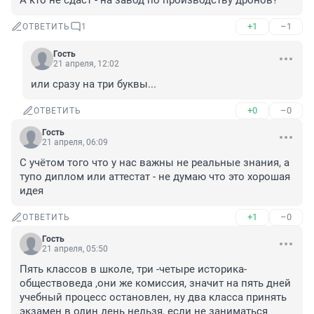
А кто не сдаст - на завод по производству дронов?
+1
–1
ОТВЕТИТЬ
1
Гость
21 апреля, 12:02
или сразу на три буквы...
+0
–0
ОТВЕТИТЬ
Гость
21 апреля, 06:09
С учётом того что у нас важны не реальные знания, а 
тупо диплом или аттестат - не думаю что это хорошая 
идея
+1
–0
ОТВЕТИТЬ
Гость
21 апреля, 05:50
Пять классов в школе, три -четыре историка-
обществоведа ,они же комиссия, значит на пять дней 
учебный процесс остановлен, ну два класса принять 
экзамен в один день нельзя, если не заниматься 