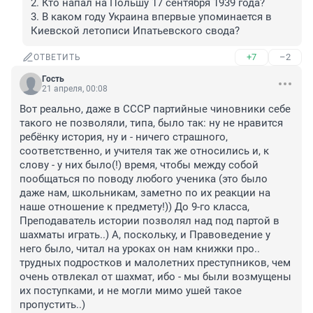
2. Кто напал на Польшу 17 сентября 1939 года?

3. В каком году Украина впервые упоминается в 
Киевской летописи Ипатьевского свода?
+7
–2
ОТВЕТИТЬ
Гость
21 апреля, 00:08
Вот реально, даже в СССР партийные чиновники себе 
такого не позволяли, типа, было так: ну не нравится 
ребёнку история, ну и - ничего страшного, 
соответственно, и учителя так же относились и, к 
слову - у них было(!) время, чтобы между собой 
пообщаться по поводу любого ученика (это было 
даже нам, школьникам, заметно по их реакции на 
наше отношение к предмету!)) До 9-го класса, 
Преподаватель истории позволял над под партой в 
шахматы играть..) А, поскольку, и Правоведение у 
него было, читал на уроках он нам книжки про.. 
трудных подростков и малолетних преступников, чем 
очень отвлекал от шахмат, ибо - мы были возмущены 
их поступками, и не могли мимо ушей такое 
пропустить..)