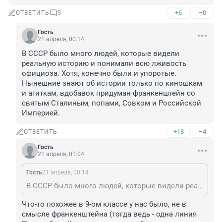
+6
–0
ОТВЕТИТЬ
5
Гость
21 апреля, 00:14
В СССР было много людей, которые видели 
реальную историю и понимали всю лживость 
официоза. Хотя, конечно были и упоротые. 
Нынешние знают об истории только по киношкам 
и агиткам, вдобавок придуман франкенштейн со 
святым Сталиным, попами, Совком и Российской 
Империей.
+18
–4
ОТВЕТИТЬ
Гость
21 апреля, 01:04
Гость
21 апреля, 00:14
В СССР было много людей, которые видели реальную историю и понимали всю лживость официоза. Хотя, конечно были и упоротые. Нынешние знают об истории только по киношкам и агиткам, вдобавок придуман франкенштейн со святым Сталиным, попами, Совком и Российской Империей.
Что-то похожее в 9-ом классе у нас было, не в 
смысле франкенштейна (тогда ведь - одна линия 