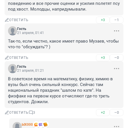
поведению и все прочие оценки и усилия полетят псу 
под хвост. Молодцы, напридумывали.
+3
–1
ОТВЕТИТЬ
Гость
21 апреля, 01:41
Так-то, если честно, какое имеет право Музаев, чтобы 
что-то "обсуждать"? )
+3
–0
ОТВЕТИТЬ
Гость
21 апреля, 01:21
В советское время на математику, физику, химию в 
вузы был очень сильный конкурс. Сейчас там 
национальный праздник "шалом по кате". На 
физфаке на первом курсе отчисляют где-то треть 
студентов. Дожили.
+2
–0
ОТВЕТИТЬ
3
ЫХ000