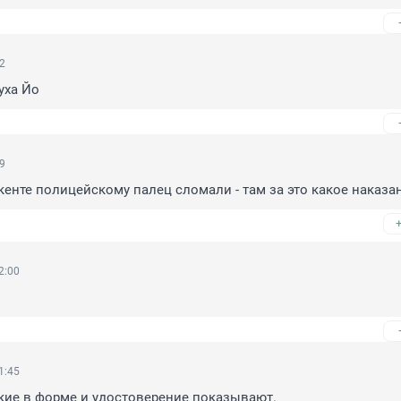
42
уха Йо
39
кенте полицейскому палец сломали - там за это какое наказа
2:00
1:45
кие в форме и удостоверение показывают.