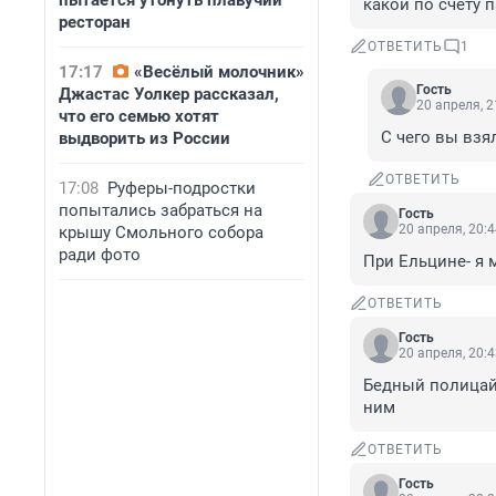
пытается утонуть плавучий
какой по счёту п
ресторан
ОТВЕТИТЬ
1
17:17
«Весёлый молочник»
Гость
Джастас Уолкер рассказал,
20 апреля, 2
что его семью хотят
С чего вы взял
выдворить из России
ОТВЕТИТЬ
17:08
Руферы-подростки
попытались забраться на
Гость
20 апреля, 20:
крышу Смольного собора
ради фото
При Ельцине- я 
ОТВЕТИТЬ
Гость
20 апреля, 20:
Бедный полицай-
ним
ОТВЕТИТЬ
Гость