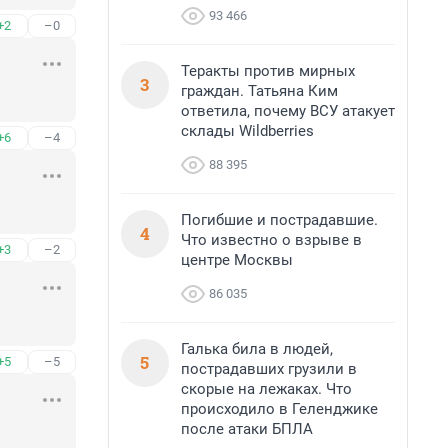
93 466
+2
–0
Теракты против мирных
3
граждан. Татьяна Ким
ответила, почему ВСУ атакует
склады Wildberries
+6
–4
88 395
Погибшие и пострадавшие.
4
Что известно о взрыве в
+3
–2
центре Москвы
86 035
Галька била в людей,
5
+5
–5
пострадавших грузили в
скорые на лежаках. Что
происходило в Геленджике
после атаки БПЛА