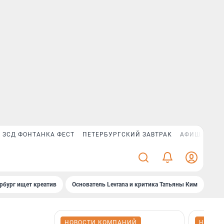
ЗСД ФОНТАНКА ФЕСТ
ПЕТЕРБУРГСКИЙ ЗАВТРАК
АФИША PLUS
рбург ищет креатив
Основатель Levrana и критика Татьяны Ким
Зач
НОВОСТИ КОМПАНИЙ
НОВОС