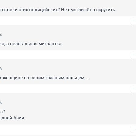
готовки этих полицейских? Не смогли тётю скрутить
44
ка, а нелегальная мигоантка
58
 к женщине со своим грязным пальцем...
56
а?

едней Азии.