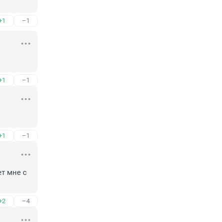
+1
–1
+1
–1
+1
–1
т мне с 
+2
–4