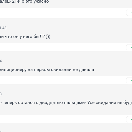
алец- 21-й о это ужасно
1:43
и что он у него быЛ? )))
44
милиционеру на первом свидании не давала
43
 теперь остался с двадцатью пальцами- Усё свидания не буде