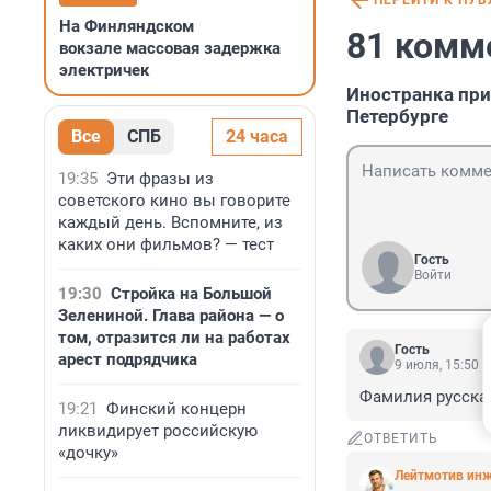
ПЕРЕЙТИ К ПУ
На Финляндском
81 комм
вокзале массовая задержка
электричек
Иностранка при
Петербурге
Все
СПБ
24 часа
19:35
Эти фразы из
советского кино вы говорите
каждый день. Вспомните, из
каких они фильмов? — тест
Гость
Войти
19:30
Стройка на Большой
Зелениной. Глава района — о
том, отразится ли на работах
Гость
арест подрядчика
9 июля, 15:50
Фамилия русская
19:21
Финский концерн
ликвидирует российскую
ОТВЕТИТЬ
«дочку»
Лейтмотив инж