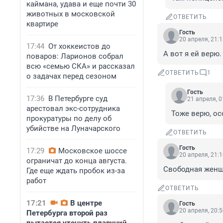
каймана, удава и еще почти 30
животных в московской
ОТВЕТИТЬ
квартире
Гость
20 апреля, 21:
17:44
От хоккеистов до
А вот я ей верю.
поваров: Ларионов собрал
всю «семью СКА» и рассказал
ОТВЕТИТЬ
1
о задачах перед сезоном
Гость
17:36
В Петербурге суд
21 апреля, 0
арестовал экс-сотрудника
Тоже верю, о
прокуратуры по делу об
убийстве на Луначарского
ОТВЕТИТЬ
Гость
17:29
Московское шоссе
20 апреля, 21:
ограничат до конца августа.
Свободная женщ
Где еще ждать пробок из-за
работ
ОТВЕТИТЬ
17:21
В центре
Гость
20 апреля, 20:
Петербурга второй раз