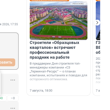
я 2026, 17:55
Строители «Образцовых
ГЭС, м
кварталов» встречают
ВВП: в
профессиональный
об ист
праздник на работе
2026-й —
равить
професси
В преддверии Дня строителя топ-
строителе
менеджеры компании «СЗ
строителя
„Терминал-Ресурс“ — о планах
раз. В ГК
компании, испытаниях и поводах для
появился
осторожного оптимизма.
поменяла
7 августа, 18:00
7 августа,
+0
–0