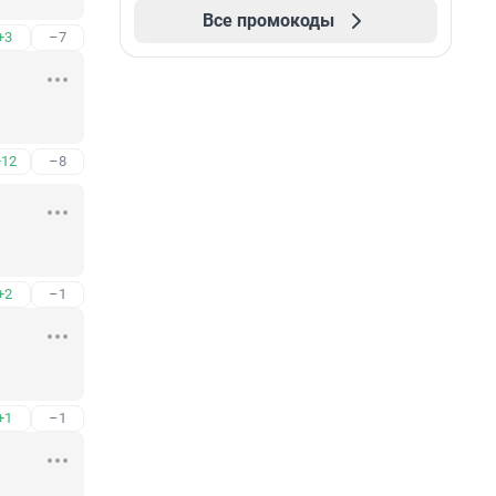
Все промокоды
+3
–7
+12
–8
+2
–1
+1
–1