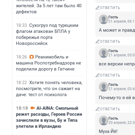
жителей. За 5 лет там было 40
ОТВЕТИТЬ
дефектов
Гость
21 апреля, 06:
18:33
Сухогруз под турецким
А может и правд
флагом атакован БПЛА у
побережья порта
ОТВЕТИТЬ
Новороссийск
Гость
21 апреля, 05:
18:26
Реанимобиль и
машина Роспотребнадзора не
все версии неп
поделили дорогу в Гатчине
ОТВЕТИТЬ
18:22
Хотите понять человека,
Гость
посмотрите, что он сажает на
21 апреля, 03:
даче: тест от психолога
Почему-то я ей в
18:18
AI-AINA: Смольный
ОТВЕТИТЬ
режет расходы, Героев России
Гость
зачислили в вузы, Бу и Тяпа
20 апреля, 22:
улетели в Ирландию
Муха Йё!