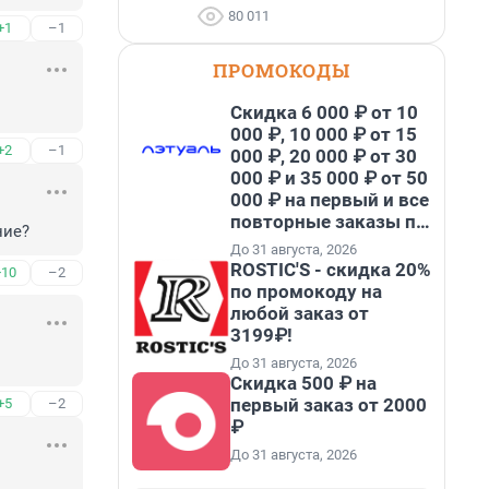
80 011
+1
–1
ПРОМОКОДЫ
Скидка 6 000 ₽ от 10
000 ₽, 10 000 ₽ от 15
+2
–1
000 ₽, 20 000 ₽ от 30
000 ₽ и 35 000 ₽ от 50
000 ₽ на первый и все
повторные заказы по
ние?
промокоду НАБЕРИ
До 31 августа, 2026
ROSTIC'S - скидка 20%
+10
–2
по промокоду на
любой заказ от
3199₽!
До 31 августа, 2026
Скидка 500 ₽ на
первый заказ от 2000
+5
–2
₽
До 31 августа, 2026