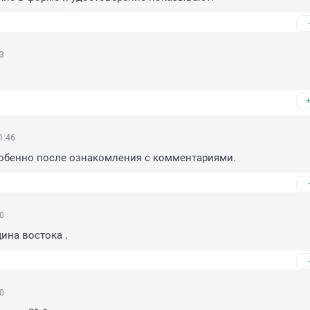
13
1:46
собенно после ознакомления с комментариями.
10
ина востока .
50