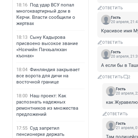
18:16
Под удар ВСУ попал
ОТВЕТИТЬ
многоквартирный дом в
Керчи. Власти сообщили о
Гость
20 апреля, 21:
жертвах
Красивое имя М
18:13
Сыну Кадырова
ОТВЕТИТЬ
присвоено высокое звание
«Нохчийн Пачхьалкхан
Гость
къонах»
20 апреля, 21:
А если бы в Таш
18:04
Финляндия закрывает
все ворота для дичи на
ОТВЕТИТЬ
2
восточной границе
Гость
20 апреля, 2
18:00
Наш проект: Как
распознать надежных
как Журавелю
ремонтников из множества
предложений
ОТВЕТИТЬ
Гость
17:55
Суд запретил
21 апреля, 0
пенсионерке держать
Там полицейс