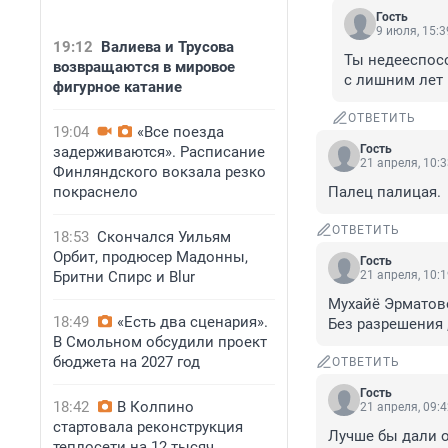
Гость
9 июля, 15:3
19:12
Валиева и Трусова
Ты недееспосо
возвращаются в мировое
с лишним лет 
фигурное катание
ОТВЕТИТЬ
19:04
«Все поезда
Гость
задерживаются». Расписание
21 апреля, 10:
Финляндского вокзала резко
покраснело
Палец палицая.
ОТВЕТИТЬ
18:53
Скончался Уильям
Орбит, продюсер Мадонны,
Гость
Бритни Спирс и Blur
21 апреля, 10:
Мухайё Эрматово
18:49
«Есть два сценария».
Без разрешения ,
В Смольном обсудили проект
бюджета на 2027 год
ОТВЕТИТЬ
Гость
18:42
В Колпино
21 апреля, 09:
стартовала реконструкция
Лучше бы дали 
теплосети на 12 тысяч