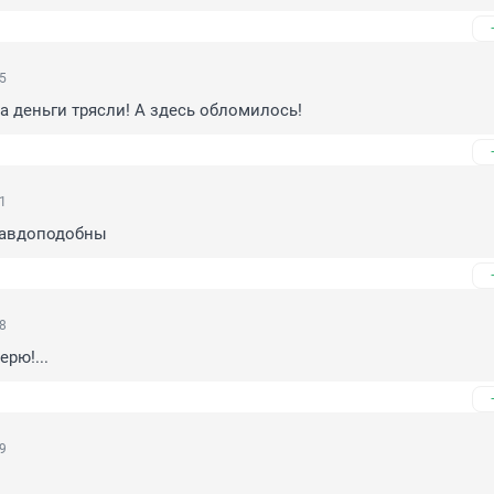
15
а деньги трясли! А здесь обломилось!
01
равдоподобны
48
ерю!...
39