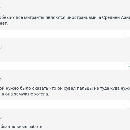
9
бный? Все мигранты являются иностранцами, а Средней Азии 
нет.
33
19
й нужно было сказать что он сувал пальцы не туда куда нужн
 а она замуж не хотела.
42
обязательные работы.