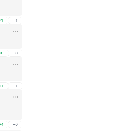
+1
–1
+0
–0
+1
–1
+4
–0