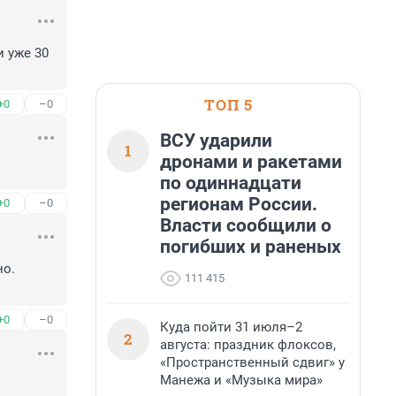
уже 30 
ТОП 5
+0
–0
ВСУ ударили
1
дронами и ракетами
по одиннадцати
регионам России.
+0
–0
Власти сообщили о
погибших и раненых
о.

111 415
+0
–0
Куда пойти 31 июля–2
2
августа: праздник флоксов,
«Пространственный сдвиг» у
Манежа и «Музыка мира»