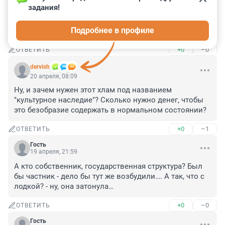
задания!
Гость
28 мая, 19:58
Подробнее в профиле
Это напротив моего дома
+0
–0
ОТВЕТИТЬ
dervish
20 апреля, 08:09
Ну, и зачем нужен этот хлам под названием 
"культурное наследие"? Сколько нужно денег, чтобы 
это безобразие содержать в нормальном состоянии?
+0
–1
ОТВЕТИТЬ
Гость
19 апреля, 21:59
А кто собственник, государственная структура? Был 
бы частник - дело бы тут же возбудили…. А так, что с 
лодкой? - ну, она затонула…
+0
–0
ОТВЕТИТЬ
Гость