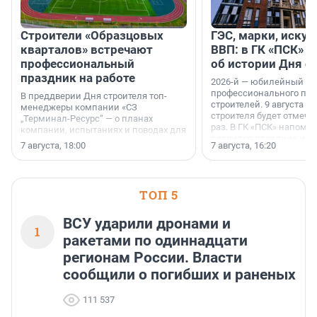
Строители «Образцовых
ГЭС, марки, искус
кварталов» встречают
ВВП: в ГК «ПСК» р
профессиональный
об истории Дня с
праздник на работе
2026-й — юбилейный го
профессионального пр
В преддверии Дня строителя топ-
строителей. 9 августа 2
менеджеры компании «СЗ
строителя будет отмечат
„Терминал-Ресурс“ — о планах
раз. В ГК «ПСК» напомни
компании, испытаниях и поводах для
появился праздник и к
осторожного оптимизма.
7 августа, 18:00
7 августа, 16:20
поменялась роль строит
ТОП 5
ВСУ ударили дронами и
1
ракетами по одиннадцати
регионам России. Власти
сообщили о погибших и раненых
111 537