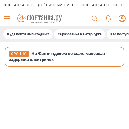
ФОНТАНКА SUP
(ОТ)ЛИЧНЫЙ ПИТЕР
ФОНТАНКА ГО
СЕРЕБР
Куда пойти на выходных
Образование в Петербурге
Кто поступ
На Финляндском вокзале массовая
СРОЧНО
задержка электричек