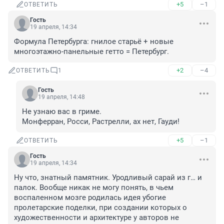
+5
–1
ОТВЕТИТЬ
Гость
19 апреля, 14:34
Формула Петербурга: гнилое старьё + новые 
многоэтажно-панельные гетто = Петербург.
+2
–4
ОТВЕТИТЬ
1
Гость
19 апреля, 14:48
Не узнаю вас в гриме.

Монферран, Росси, Растрелли, ах нет, Гауди!
+5
–1
ОТВЕТИТЬ
Гость
19 апреля, 14:34
Ну что, знатный памятник. Уродливый сарай из г… и 
палок. Вообще никак не могу понять, в чьем 
воспаленном мозге родилась идея убогие 
пролетарские поделки, при создании которых о 
художественности и архитектуре у авторов не 