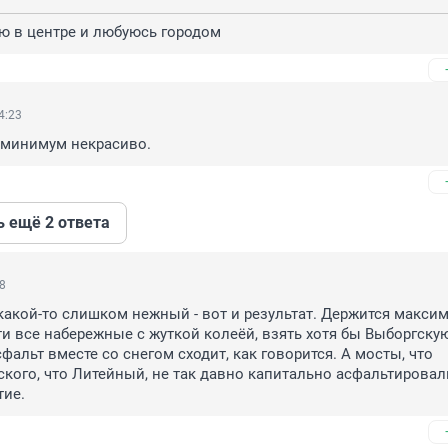
аю в центре и любуюсь городом
4:23
к минимум некрасиво.
ь ещё 2 ответа
08
какой-то слишком нежный - вот и результат. Держится максим
ти все набережные с жуткой колеёй, взять хотя бы Выборгскую
альт вместе со снегом сходит, как говорится. А мосты, что 
кого, что Литейный, не так давно капитально асфальтировали,
тие.