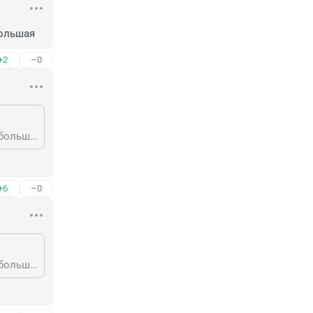
большая
+2
–0
Был ямный ремонт. А теперь нужно все покрытие менять, там колейность большая
+6
–0
Был ямный ремонт. А теперь нужно все покрытие менять, там колейность большая