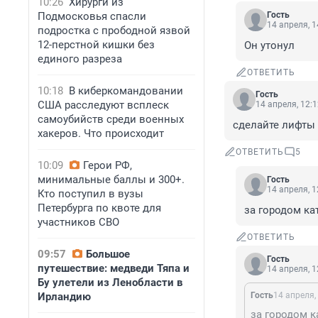
10:26
Хирурги из
Подмосковья спасли
Гость
14 апреля, 1
подростка с прободной язвой
12-перстной кишки без
Он утонул
единого разреза
ОТВЕТИТЬ
10:18
В киберкомандовании
Гость
США расследуют всплеск
14 апреля, 12:
самоубийств среди военных
сделайте лифты 
хакеров. Что происходит
ОТВЕТИТЬ
5
10:09
Герои РФ,
минимальные баллы и 300+.
Гость
14 апреля, 1
Кто поступил в вузы
Петербурга по квоте для
за городом ка
участников СВО
ОТВЕТИТЬ
09:57
Большое
Гость
путешествие: медведи Тяпа и
14 апреля, 1
Бу улетели из Ленобласти в
Ирландию
Гость
14 апреля,
за городом к