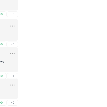
+0
–0
+0
–0
ах 
+0
–1
+0
–0