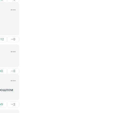
+12
–0
+0
–0
рошлом 
+9
–2