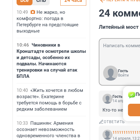
Все
СПБ
24 часа
ПЕРЕЙТИ К ПУ
24 комм
10:49
Не жарко, но
комфортно: погода в
Петербурге на предстоящие
Литейный мост 
выходные
10:46
Чиновники в
Кронштадте осмотрели школы
и детсады, особенно их
подвалы. Начинаются
тренировки на случай атак
Гость
Войти
БПЛА
10:40
«Жить хочется в любом
П
возрасте». Екатерине
Гость
14 апреля, 15:
требуется помощь в борьбе с
редким заболеванием
Кто-то не слабо 
ОТВЕТИТЬ
10:33
Пашинян: Армения
осознает невозможность
111111111111
одновременного членства в
14 апреля, 13: