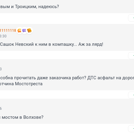
овым и Троицким, надеюсь?
11111118
3:30
и Сашок Невский к ним в компашку... Аж за лярд!
53
собна прочитать даже заказчика работ? ДТС асфальт на дорог
отчина Мостотреста
36
с мостом в Волхове?