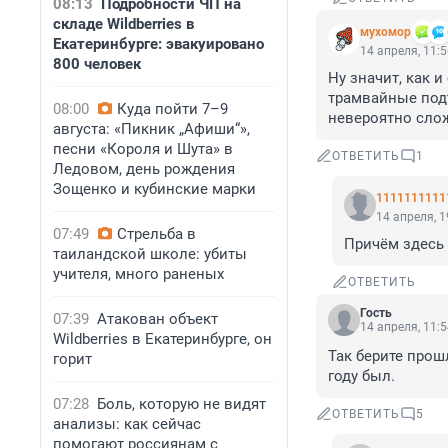
08:13
Подробности ЧП на
складе Wildberries в
мухомор
Екатеринбурге: эвакуировано
14 апреля, 11:
800 человек
Ну значит, как и
трамвайные подъ
08:00
Куда пойти 7–9
невероятно сло
августа: «Пикник „Афиши“»,
песни «Короля и Шута» в
ОТВЕТИТЬ
1
Ледовом, день рождения
Зощенко и кубинские марки
1111111111
14 апреля, 1
07:49
Стрельба в
Причём здесь 
таиландской школе: убиты
учителя, много раненых
ОТВЕТИТЬ
Гость
07:39
Атакован объект
14 апреля, 11:
Wildberries в Екатеринбурге, он
Так берите прош
горит
году был.
07:28
Боль, которую не видят
ОТВЕТИТЬ
5
анализы: как сейчас
помогают россиянам с