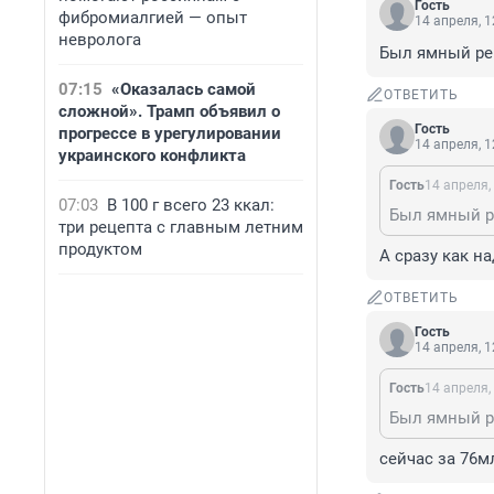
Гость
фибромиалгией — опыт
14 апреля, 1
невролога
Был ямный рем
07:15
«Оказалась самой
ОТВЕТИТЬ
сложной». Трамп объявил о
Гость
прогрессе в урегулировании
14 апреля, 1
украинского конфликта
Гость
14 апреля,
07:03
В 100 г всего 23 ккал:
три рецепта с главным летним
продуктом
А сразу как н
ОТВЕТИТЬ
Гость
14 апреля, 1
Гость
14 апреля,
сейчас за 76