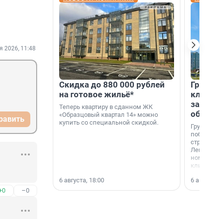
я 2026, 11:48
Скидка до 880 000 рублей
Группа
на готовое жильё*
клиен
застро
Теперь квартиру в сданном ЖК
област
«Образцовый квартал 14» можно
равить
купить со специальной скидкой.
Группа А
победите
строител
Ленингра
номинац
клиенто
застройщ
6 августа, 18:00
6 августа,
области»
+0
–0