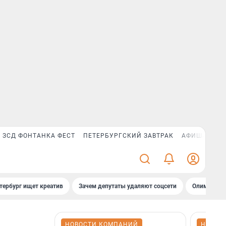
ЗСД ФОНТАНКА ФЕСТ
ПЕТЕРБУРГСКИЙ ЗАВТРАК
АФИША PLUS
тербург ищет креатив
Зачем депутаты удаляют соцсети
Олимпиадни
НОВОСТИ КОМПАНИЙ
НОВОС