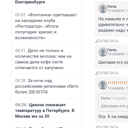
Екатеринбурге
Гость
14 апреля, 1
09:02
«Фонтанка» приглашает
На намыве и н
на заседание клуба
удивительно чт
«Ресторатор»: «Итоги
видимо надо 
полугодия: кризис и
возможности»
ОТВЕТИТЬ
08:51
Дело не только в
Гость
14 апреля, 1
количестве молока: чем на
самом деле кофе латте
Шипами его ра
отличается от капучино
ОТВЕТИТЬ
08:38
За ночь над
1111111111
российскими регионами сбито
14 апреля, 1
более 200 БПЛА
Гость
14 апреля,
08:26
Циклон понижает
Шипами его р
температуру в Петербурге. В
Москве же за 30
Ога. А на каж
ОТВЕТИТЬ