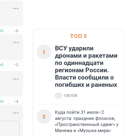
+3
–0
ТОП 5
ВСУ ударили
1
дронами и ракетами
по одиннадцати
+2
–2
регионам России.
Власти сообщили о
погибших и раненых
108 838
+3
–4
Куда пойти 31 июля–2
2
августа: праздник флоксов,
«Пространственный сдвиг» у
Манежа и «Музыка мира»