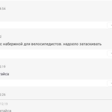
4:54
12
с набержной для велосипедистов. надоело затаскивать
2:19
тайса
2:26
 12:19
атайса