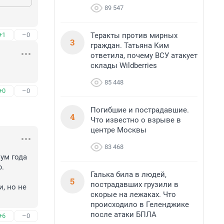
89 547
Теракты против мирных
+1
–0
3
граждан. Татьяна Ким
ответила, почему ВСУ атакует
склады Wildberries
85 448
+0
–0
Погибшие и пострадавшие.
4
Что известно о взрыве в
центре Москвы
83 468
ум года 
. 
Галька била в людей,
5
пострадавших грузили в
 но не 
скорые на лежаках. Что
происходило в Геленджике
после атаки БПЛА
+6
–0