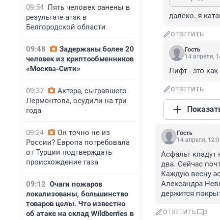
09:54
Пять человек ранены в
далеко. я кат
результате атак в
Белгородской области
ОТВЕТИТЬ
09:48
Задержаны более 20
Гость
14 апреля, 1
человек из криптообменников
«Москва-Сити»
Лифт - это ка
ОТВЕТИТЬ
09:37
Актера, сыгравшего
Лермонтова, осудили на три
Показат
года
09:24
Он точно не из
Гость
14 апреля, 12:
России? Европа потребовала
от Турции подтверждать
Асфальт кладут 
происхождение газа
два. Сейчас поч
Каждую весну асф
Александра Невс
09:12
Очаги пожаров
держится покры
локализованы, большинство
товаров целы. Что известно
ОТВЕТИТЬ
3
об атаке на склад Wildberries в