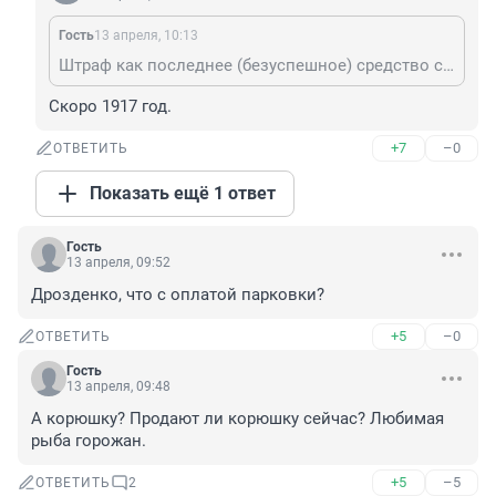
Гость
13 апреля, 10:13
Штраф как последнее (безуспешное) средство свести бюджет. Это между собой мы граждане, а для них просто тюбики. Бесплатно будет, когда отключатся базовые станции сотовой связи и паркоматы, но тогда и всё остальное ненадолго может стать бесплатным, особенно жизни.
Скоро 1917 год.
+7
–0
ОТВЕТИТЬ
Показать ещё 1 ответ
Гость
13 апреля, 09:52
Дрозденко, что с оплатой парковки?
+5
–0
ОТВЕТИТЬ
Гость
13 апреля, 09:48
А корюшку? Продают ли корюшку сейчас? Любимая 
рыба горожан.
+5
–5
ОТВЕТИТЬ
2