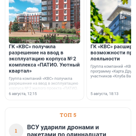
ГК «КВС» получила
ГК «КВС» расширя
разрешение на ввод в
возможности пр
эксплуатацию корпуса № 2
лояльности
комплекса «ПАТИО. Уютный
Группа компаний «КВС»
квартал»
программу «Карта Друга
участников «Клуба Ваши
Группа компаний «КВС» получила
разрешение на ввод в эксплуатацию
корпуса № 2 жилого проекта «ПАТИО.
Уютный квартал», расположенного во
6 августа, 12:15
5 августа, 18:13
Всеволожском районе
Ленинградской области.
ТОП 5
ВСУ ударили дронами и
1
ракетами по одиннадцати