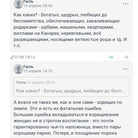
Гость
14 апреля, 08:40
Как каких? - Богатых, щедрых, любящих до 
беспамятства, обеспечивающих, заваливающих 
родарками - шубами, машиными, квартирами, 
виллами на Канарах, неревгивыми, всё 
разрешающими, носящими ветвистые роша и тд. И 
т.п.
+0
–0
ОТВЕТИТЬ
Гость
15 апреля, 14:10
Гость
14 апреля, 08:40
Как каких? - Богатых, щедрых, любящих до беспамятства, обеспечивающих, заваливающих родарками - шубами, машиными, квартирами, виллами на Канарах, неревгивыми, всё разрешающими, носящими ветвистые роша и тд. И т.п.
А вовсе не таких же, как и они сами - ходящих по 
земле. Это и есть их фатальная ошибка. 

Большая ошибка вкладываться в взращивание 
женщин не в строгом воспитании - это почти 
гарантированно чья-то наложница, вместо пары 
хорошему парню. Потеря, и поощрение порока.