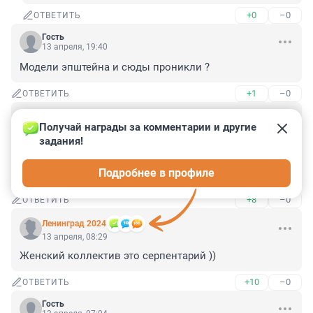
+0
–0
ОТВЕТИТЬ
Гость
13 апреля, 19:40
Модели эпштейна и сюды проникли ?
+1
–0
ОТВЕТИТЬ
Гость
13 апреля, 10:42
Получай награды за комментарии и другие 
задания!
Ах, эти непридуманные истории, 
проиллюстрированные фальшивыми картинками от 
Подробнее в профиле
нейросети.
+8
–0
ОТВЕТИТЬ
Ленинград 2024
13 апреля, 08:29
Женский коллектив это серпентарий ))
+10
–0
ОТВЕТИТЬ
Гость