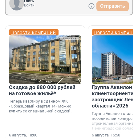
Гость
Войти
Отправить
НОВОСТИ КОМПАНИЙ
НОВОСТИ КОМПАНИ
Скидка до 880 000 рублей
Группа Аквилон 
на готовое жильё*
клиентоориентир
застройщик Лени
Теперь квартиру в сданном ЖК
области» 2026
«Образцовый квартал 14» можно
купить со специальной скидкой.
Группа Аквилон стала 
победителей конкурса 
строительная организа
Ленинградской области 
номинации «Самый
6 августа, 18:00
6 августа, 16:50