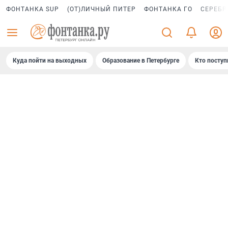
ФОНТАНКА SUP
(ОТ)ЛИЧНЫЙ ПИТЕР
ФОНТАНКА ГО
СЕРЕБР
Куда пойти на выходных
Образование в Петербурге
Кто поступ