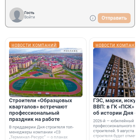
Гость
Войти
Отправить
НОВОСТИ КОМПАНИЙ
НОВОСТИ КОМПАНИ
Строители «Образцовых
ГЭС, марки, искус
кварталов» встречают
ВВП: в ГК «ПСК» р
профессиональный
об истории Дня с
праздник на работе
2026-й — юбилейный го
профессионального пр
В преддверии Дня строителя топ-
строителей. 9 августа 2
менеджеры компании «СЗ
строителя будет отмечат
„Терминал-Ресурс“ — о планах