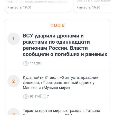
раз. В ГК «ПСК» напомни
компании, испытаниях и поводах для
появился праздник и к
осторожного оптимизма.
7 августа, 18:00
7 августа, 16:20
поменялась роль строит
ТОП 5
ВСУ ударили дронами и
1
ракетами по одиннадцати
регионам России. Власти
сообщили о погибших и раненых
111 204
Куда пойти 31 июля–2 августа: праздник
2
флоксов, «Пространственный сдвиг» у
Манежа и «Музыка мира»
93 114
7
Теракты против мирных граждан. Татьяна
3