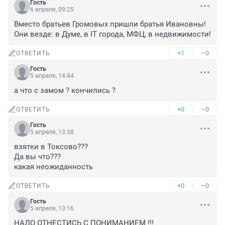
Гость
6 апреля, 09:25
Вместо братьев Громовых пришли братья Ивановны!
Они везде: в Думе, в IT города, МФЦ, в недвижимости!
+1
–0
ОТВЕТИТЬ
Гость
5 апреля, 14:44
а что с замом ? кончились ?
+0
–0
ОТВЕТИТЬ
Гость
5 апреля, 13:38
взятки в Токсово???

Да вы что???

какая неожиданность
+0
–0
ОТВЕТИТЬ
Гость
5 апреля, 13:16
НАДО ОТНЕСТИСЬ С ПОНИМАНИЕМ !!!