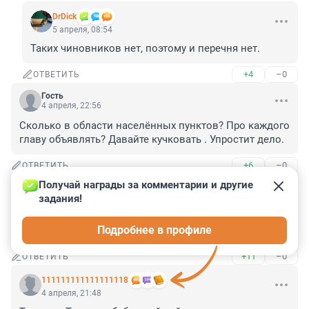
DrDick
5 апреля, 08:54
Таких чиновников нет, поэтому и перечня нет.
+4
–0
ОТВЕТИТЬ
Гость
4 апреля, 22:56
Сколько в области населённых пунктов? Про каждого 
главу объявлять? Давайте кучковать . Упростит дело.
+6
–0
ОТВЕТИТЬ
Получай награды за комментарии и другие 
Гость
4 апреля, 21:50
задания!
Если в Токсово размер взятки 40 миллионов, то 
Подробнее в профиле
каков размер на более высоком уровне?
+11
–0
ОТВЕТИТЬ
111111111111111118
4 апреля, 21:48