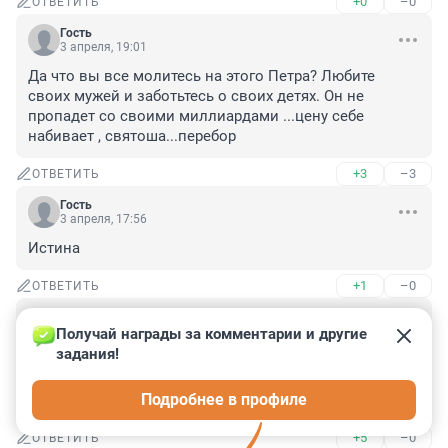
+0
–0
ОТВЕТИТЬ
Гость
3 апреля, 19:01
Да что вы все молитесь на этого Петра? Любите 
своих мужей и заботьтесь о своих детях. Он не 
пропадет со своими миллиардами ...цену себе 
набивает , святоша...перебор
+3
–3
ОТВЕТИТЬ
Гость
3 апреля, 17:56
Истина
+1
–0
ОТВЕТИТЬ
Гость
3 апреля, 17:55
Получай награды за комментарии и другие 
задания!
Я пришла на могилу к моему любимому дедушке . 
Иван. Прошло уже достаточно времени а я не могу 
Подробнее в профиле
..слёзы. Как жалко что он не узнал что я стала мамой
+5
–0
ОТВЕТИТЬ