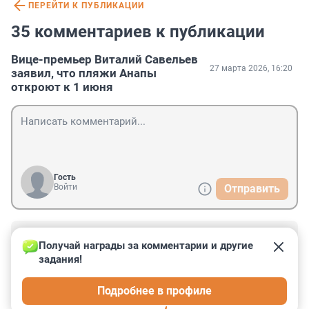
ПЕРЕЙТИ К ПУБЛИКАЦИИ
35 комментариев к публикации
Вице-премьер Виталий Савельев
27 марта 2026, 16:20
заявил, что пляжи Анапы
откроют к 1 июня
Гость
Войти
Отправить
Гость
27 марта, 21:40
Получай награды за комментарии и другие 
задания!
— Красиво плывут!

— Кто?

Подробнее в профиле
— Вон та группа в мазутных купальниках