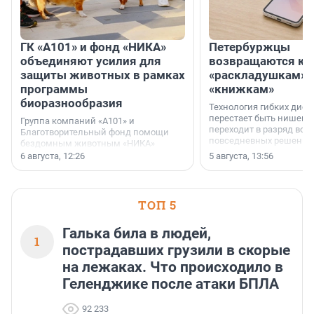
ГК «А101» и фонд «НИКА»
Петербуржцы
объединяют усилия для
возвращаются к
защиты животных в рамках
«раскладушкам» 
программы
«книжкам»
биоразнообразия
Технология гибких дисп
перестает быть нишевы
Группа компаний «А101» и
переходит в разряд вос
Благотворительный фонд помощи
повседневных решений
бездомным животным «НИКА»
заключили соглашение о
6 августа, 12:26
5 августа, 13:56
стратегическом сотрудничестве.
ТОП 5
Галька била в людей,
1
пострадавших грузили в скорые
на лежаках. Что происходило в
Геленджике после атаки БПЛА
92 233