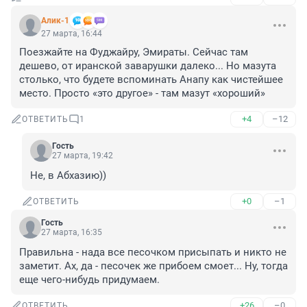
Алик-1
27 марта, 16:44
Поезжайте на Фуджайру, Эмираты. Сейчас там 
дешево, от иранской заварушки далеко... Но мазута 
столько, что будете вспоминать Анапу как чистейшее 
место. Просто «это другое» - там мазут «хороший»
+4
–12
ОТВЕТИТЬ
1
Гость
27 марта, 19:42
Не, в Абхазию))
+0
–1
ОТВЕТИТЬ
Гость
27 марта, 16:35
Правильна - нада все песочком присыпать и никто не 
заметит. Ах, да - песочек же прибоем смоет... Ну, тогда 
еще чего-нибудь придумаем.
+26
–0
ОТВЕТИТЬ