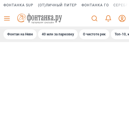
ФОНТАНКА SUP
(ОТ)ЛИЧНЫЙ ПИТЕР
ФОНТАНКА ГО
СЕРЕБР
Фонтан на Неве
40 млн за парковку
О чистоте рек
Топ-10, 