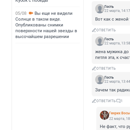
Кубок с победы
Гость
22 марта, 14:1
05/08
Вы еще не видели
Солнце в таком виде.
Вот как с женой 
Опубликованы снимки
поверхности нашей звезды в
ОТВЕТИТЬ
высочайшем разрешении
Гость
22 марта, 13:5
жена мужика до 
петля эта, к сча
ОТВЕТИТЬ
Гость
22 марта, 13:4
Зачем так радика
ОТВЕТИТЬ
1
Генрих Вос
22 марта, 18
Не факт, что ру