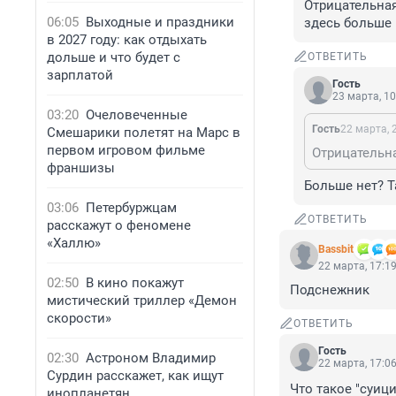
Отрицательная
06:05
Выходные и праздники
здесь больше 
в 2027 году: как отдыхать
дольше и что будет с
ОТВЕТИТЬ
зарплатой
Гость
23 марта, 10
03:20
Очеловеченные
Гость
22 марта, 
Смешарики полетят на Марс в
первом игровом фильме
франшизы
Больше нет? Та
03:06
Петербуржцам
ОТВЕТИТЬ
расскажут о феномене
«Халлю»
Bassbit
22 марта, 17:1
02:50
В кино покажут
Подснежник
мистический триллер «Демон
скорости»
ОТВЕТИТЬ
Гость
02:30
Астроном Владимир
22 марта, 17:0
Сурдин расскажет, как ищут
Что такое "суиц
инопланетян