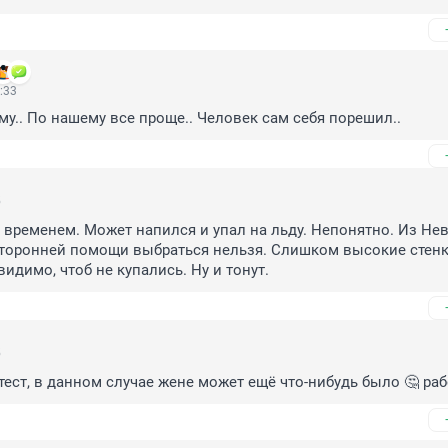
:33
му.. По нашему все проще.. Человек сам себя порешил..
5
о временем. Может напился и упал на льду. Непонятно. Из Нев
торонней помощи выбраться нельзя. Слишком высокие стенки
видимо, чтоб не купались. Ну и тонут.
5
тест, в данном случае жене может ещё что-нибудь было 🤔 рабо