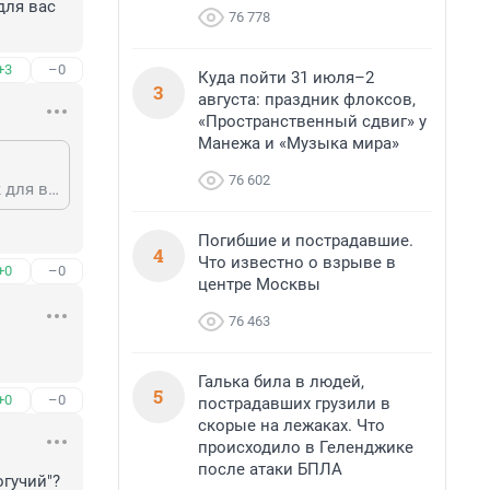
ля вас 
76 778
+3
–0
Куда пойти 31 июля–2
3
августа: праздник флоксов,
«Пространственный сдвиг» у
Манежа и «Музыка мира»
76 602
Отрицательная селекция кухарок и хабалок. А что вы хотели? Аристократок для вас здесь больше нет.
Погибшие и пострадавшие.
4
Что известно о взрыве в
+0
–0
центре Москвы
76 463
Галька била в людей,
5
+0
–0
пострадавших грузили в
скорые на лежаках. Что
происходило в Геленджике
после атаки БПЛА
огучий"?