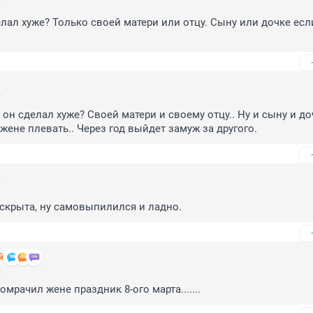
6
елал хуже? Только своей матери или отцу. Сыну или дочке если
4
 он сделал хуже? Своей матери и своему отцу.. Ну и сыну и до
 жене плевать.. Через год выйдет замуж за другого.
7
аскрыта, ну самовыпилился и ладно.
й
5
омрачил жене праздник 8-ого марта.......