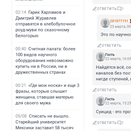
ОТВЕТИТЬ
1
02:14
Гарик Харламов и
Дмитрий Журавлев
281877191
отправятся в хлебобулочное
23 марта, 00
роуд-муви по сказочному
Это по научно
Белогорью
ОТВЕТИТЬ
00:40
Счетная палата: более
100 видов научного
Гость
22 марта, 16:0
оборудования невозможно
купить ни в России, ни в
Найдётся всё, с
дружественных странах
каналов без пос
нигде ступеней, 
00:21
«Где мои носки» и еще 3
ОТВЕТИТЬ
фразы, которые слышит
женщина, ставшая матерью
Гость
для своего мужа
22 марта, 15:2
Суицид - это про
05/08
Списать не вышло.
Старейший университет
ОТВЕТИТЬ
1
Мексики заставит 58 тысяч