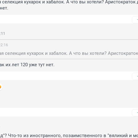
 селекция кухарок и хабалок. А что вы хотели? Аристократок д
нет.
:11
22:16
к их лет 120 уже тут нет.
9
6
ид"? Что-то из иностранного, позаимственного в "вяликий и м