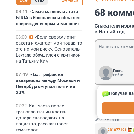
Все
СПБ
24 часа
ПЕРЕЙТИ К ПУ
68 комм
08:11
Самая массовая атака
БПЛА в Ярославской области:
повреждены дома и машины
Спасатели извл
в Новый год
08:00
«Если сверху летит
ракета и сжигает мой товар, то
это не мой риск». Основатель
Levrana обрушился с критикой
на Татьяну Ким
Гость
07:49
«Ъ»: трафик на
Войти
авиарейсах между Москвой и
Петербургом упал почти на
20%
Получай на
Гость
23 марта, 01:0
07:32
Как часто после
доведение до с
трансплантации клетки
донора «нападают» на
ОТВЕТИТЬ
пациента, рассказывает
гематолог
281877191