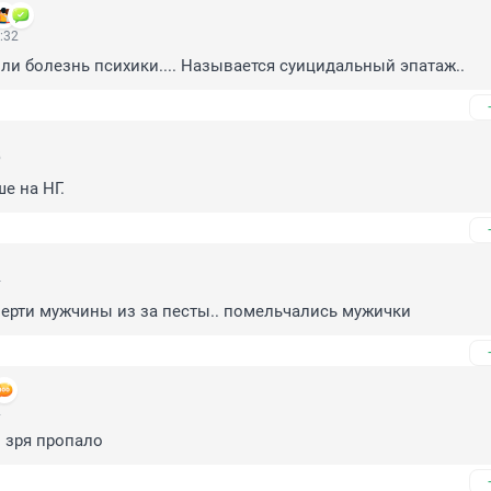
:32
Или болезнь психики.... Называется суицидальный эпатаж..
5
е на НГ.
4
ерти мужчины из за песты.. помельчались мужички
2
 зря пропало