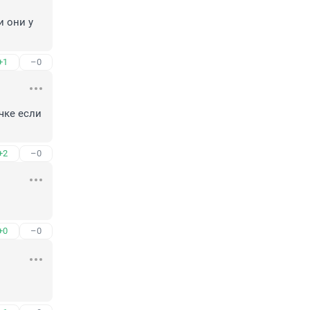
 они у 
+1
–0
чке если 
+2
–0
+0
–0