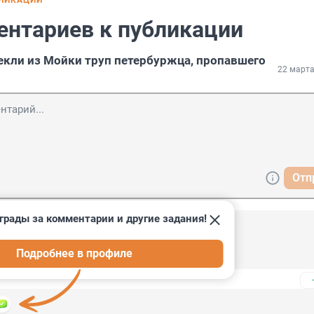
БЛИКАЦИИ
ентариев к публикации
екли из Мойки труп петербуржца, пропавшего
22 марта
Отп
грады за комментарии и другие задания!
2
Подробнее в профиле
амоубийства.