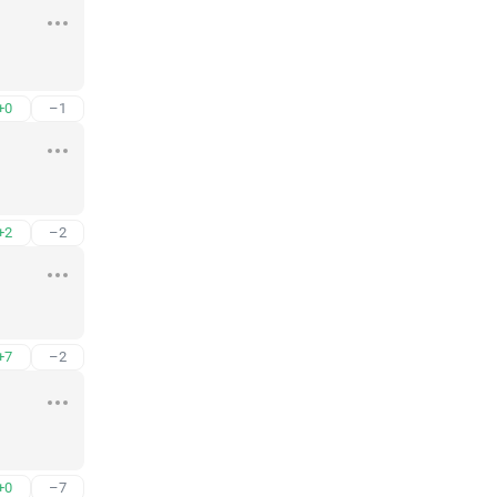
+0
–1
+2
–2
+7
–2
+0
–7