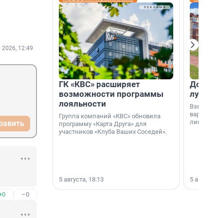
 2026, 12:49
ГК «КВС» расширяет
Дом ил
возможности программы
лучше 
лояльности
Взвешива
варианто
Группа компаний «КВС» обновила
лишнего 
равить
программу «Карта Друга» для
участников «Клуба Ваших Соседей».
5 августа, 18:13
5 августа,
+0
–0