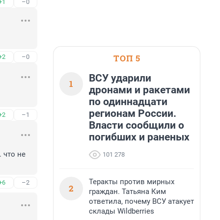
+1
–0
ТОП 5
+2
–0
ВСУ ударили
1
дронами и ракетами
по одиннадцати
регионам России.
+2
–1
Власти сообщили о
погибших и раненых
что не 
101 278
Теракты против мирных
+6
–2
2
граждан. Татьяна Ким
ответила, почему ВСУ атакует
склады Wildberries