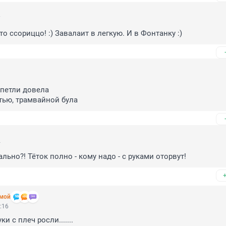
7
то ссориццо! :) Завалаит в легкую. И в Фонтанку :)
8
петли довела

стью, трамвайной була
4
льно?! Тёток полно - кому надо - с руками оторвут!
ьмой
:16
ки с плеч росли.......