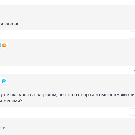
9
че сделал
2
0
у не оказалась она рядом, не стала опорой и смыслом жизни. 
и женами?
:16