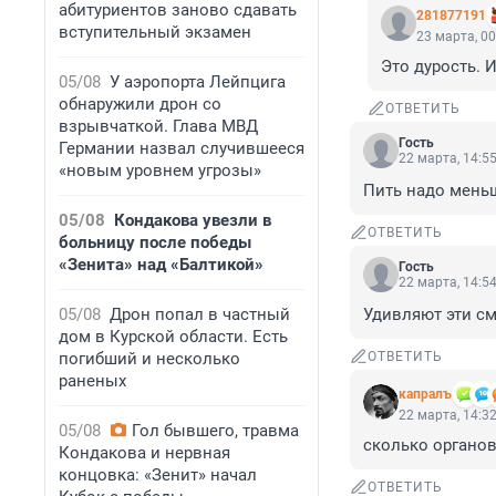
абитуриентов заново сдавать
281877191
вступительный экзамен
23 марта, 00
Это дурость. 
05/08
У аэропорта Лейпцига
обнаружили дрон со
ОТВЕТИТЬ
взрывчаткой. Глава МВД
Гость
Германии назвал случившееся
22 марта, 14:5
«новым уровнем угрозы»
Пить надо меньш
05/08
Кондакова увезли в
ОТВЕТИТЬ
больницу после победы
«Зенита» над «Балтикой»
Гость
22 марта, 14:5
05/08
Дрон попал в частный
Удивляют эти см
дом в Курской области. Есть
погибший и несколько
ОТВЕТИТЬ
раненых
капралъ
22 марта, 14:3
05/08
Гол бывшего, травма
сколько органов
Кондакова и нервная
концовка: «Зенит» начал
ОТВЕТИТЬ