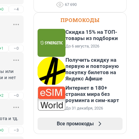
67 690
+0
–4
ПРОМОКОДЫ
Скидка 15% на ТОП-
товары из подборки
До 6 августа, 2026
+1
–0
Получить скидку на
первую и повторную
ы или 
покупку билетов на
 и нет 
Яндекс Афише
Интернет в 180+
странах мира без
+2
–0
роуминга и сим-карт
До 31 декабря, 2026
та и тд.
Все промокоды
+0
–3