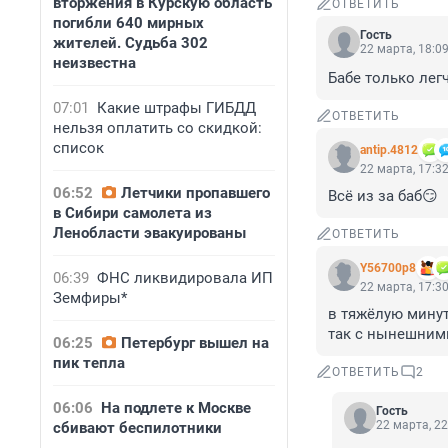
вторжения в Курскую область
ОТВЕТИТЬ
погибли 640 мирных
Гость
жителей. Судьба 302
22 марта, 18:0
неизвестна
Бабе только лег
07:01
Какие штрафы ГИБДД
ОТВЕТИТЬ
нельзя оплатить со скидкой:
список
antip.4812
22 марта, 17:3
06:52
Летчики пропавшего
Всё из за баб😏
в Сибири самолета из
Ленобласти эвакуированы
ОТВЕТИТЬ
Y56700p8
06:39
ФНС ликвидировала ИП
22 марта, 17:3
Земфиры*
в тяжёлую минут
так с нынешним
06:25
Петербург вышел на
пик тепла
ОТВЕТИТЬ
2
06:06
На подлете к Москве
Гость
22 марта, 22
сбивают беспилотники