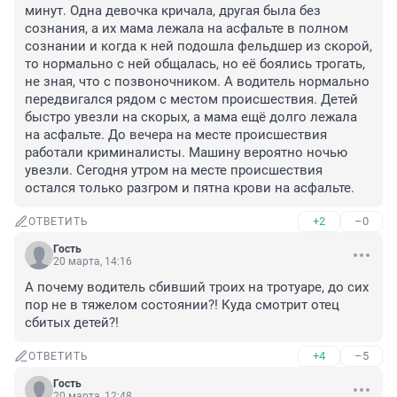
минут. Одна девочка кричала, другая была без 
сознания, а их мама лежала на асфальте в полном 
сознании и когда к ней подошла фельдшер из скорой, 
то нормально с ней общалась, но её боялись трогать, 
не зная, что с позвоночником. А водитель нормально 
передвигался рядом с местом происшествия. Детей 
быстро увезли на скорых, а мама ещё долго лежала 
на асфальте. До вечера на месте происшествия 
работали криминалисты. Машину вероятно ночью 
увезли. Сегодня утром на месте происшествия 
остался только разгром и пятна крови на асфальте.
+2
–0
ОТВЕТИТЬ
Гость
20 марта, 14:16
А почему водитель сбивший троих на тротуаре, до сих 
пор не в тяжелом состоянии?! Куда смотрит отец 
сбитых детей?!
+4
–5
ОТВЕТИТЬ
Гость
20 марта, 12:48