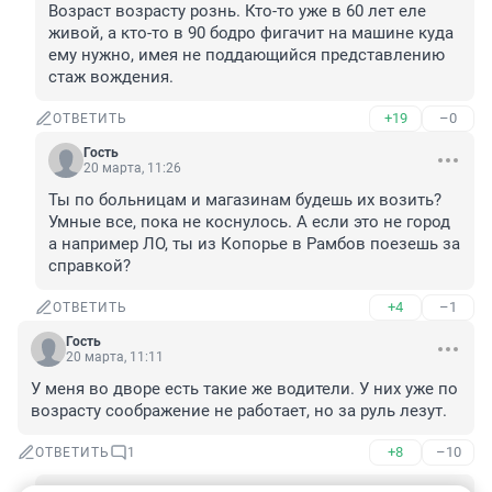
Возраст возрасту рознь. Кто-то уже в 60 лет еле 
живой, а кто-то в 90 бодро фигачит на машине куда 
ему нужно, имея не поддающийся представлению 
стаж вождения.
+19
–0
ОТВЕТИТЬ
Гость
20 марта, 11:26
Ты по больницам и магазинам будешь их возить? 
Умные все, пока не коснулось. А если это не город 
а например ЛО, ты из Копорье в Рамбов поезешь за 
справкой?
+4
–1
ОТВЕТИТЬ
Гость
20 марта, 11:11
У меня во дворе есть такие же водители. У них уже по 
возрасту соображение не работает, но за руль лезут.
+8
–10
ОТВЕТИТЬ
1