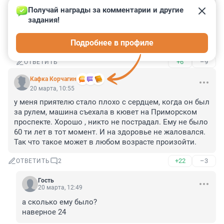
Гость
20 марта, 11:38
Получай награды за комментарии и другие 
задания!
В любом дворе такие есть. Абсолютно 
неадекватное поведение уже, с трудом себя то 
Подробнее в профиле
обслуживают, но за руль садятся
+6
–9
ОТВЕТИТЬ
Кафка Корчагин
20 марта, 10:55
у меня приятелю стало плохо с сердцем, когда он был 
за рулем, машина съехала в кювет на Приморском 
проспекте. Хорошо , никто не пострадал. Ему не было 
60 ти лет в тот момент. И на здоровье не жаловался. 
Так что такое может в любом возрасте произойти.
+22
–3
ОТВЕТИТЬ
2
Гость
20 марта, 12:49
а сколько ему было?

наверное 24