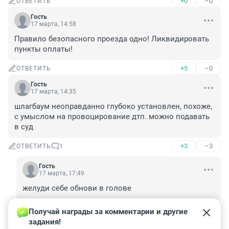
+0
–0
ОТВЕТИТЬ
Гость
17 марта, 14:58
Правило безопасного проезда одно! Ликвидировать 
пункты оплаты!
+5
–0
ОТВЕТИТЬ
Гость
17 марта, 14:35
шлагбаум неоправданно глубоко установлен, похоже, 
с умыслом на провоцирование дтп. можно подавать 
в суд
+3
–3
ОТВЕТИТЬ
1
Гость
17 марта, 17:49
желуди себе обнови в голове
+0
–0
ОТВЕТИТЬ
Получай награды за комментарии и другие 
задания!
Гость