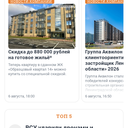
НОВОСТИ КОМПАНИЙ
НОВОСТИ КОМПАНИ
Скидка до 880 000 рублей
Группа Аквилон 
на готовое жильё*
клиентоориентир
застройщик Лени
Теперь квартиру в сданном ЖК
области» 2026
«Образцовый квартал 14» можно
купить со специальной скидкой.
Группа Аквилон стала 
победителей конкурса 
строительная организа
Ленинградской области 
номинации «Самый
6 августа, 18:00
6 августа, 16:50
клиентоориентированн
застройщик Ленинград
области».
ТОП 5
ВСУ ударили дронами и