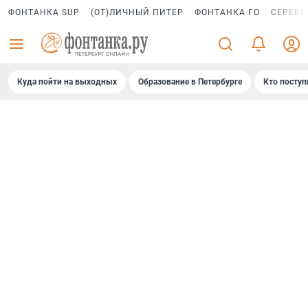
ФОНТАНКА SUP
(ОТ)ЛИЧНЫЙ ПИТЕР
ФОНТАНКА ГО
СЕРЕБР
Куда пойти на выходных
Образование в Петербурге
Кто поступ