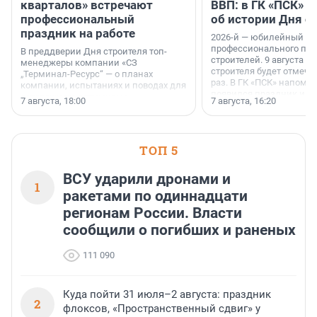
кварталов» встречают
ВВП: в ГК «ПСК» р
профессиональный
об истории Дня с
праздник на работе
2026-й — юбилейный го
профессионального пр
В преддверии Дня строителя топ-
строителей. 9 августа 2
менеджеры компании «СЗ
строителя будет отмечат
„Терминал-Ресурс“ — о планах
раз. В ГК «ПСК» напомни
компании, испытаниях и поводах для
появился праздник и к
осторожного оптимизма.
7 августа, 18:00
7 августа, 16:20
поменялась роль строит
ТОП 5
ВСУ ударили дронами и
1
ракетами по одиннадцати
регионам России. Власти
сообщили о погибших и раненых
111 090
Куда пойти 31 июля–2 августа: праздник
2
флоксов, «Пространственный сдвиг» у