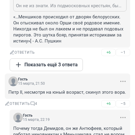
Он не из знати. Из подмосковных крестьян, был отдан в ученики московскому пироженщику, где его заприметил Петр Первый который взял его к своему окружению. Прежде чем стать конюхом при царе был у Лефорта на обучении, и отличался от других острым языком и сообразительностью.
«…Меншиков происходил от дворян белорусских. 
Он отыскивал около Орши своё родовое имение. 
Никогда не был он лакеем и не продавал подовых 
пирогов. Это шутка бояр, принятая историками за 
истину»[ - А.С. Пушкин
+6
–1
ОТВЕТИТЬ
Показать ещё 3 ответа
Гость
15 марта, 21:50
Петр II, несмотря на юный возраст, скинул этого вора.
+6
–5
ОТВЕТИТЬ
4
Гость
15 марта, 22:19
Почему тогда Демидов, он же Антюфеев, который 
работал чиновником у Меньшикова, стал не вором, 