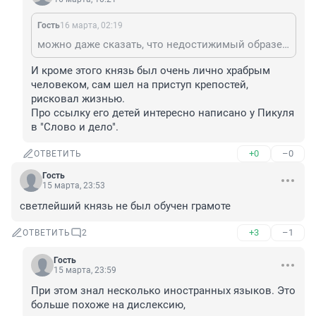
Гость
16 марта, 02:19
можно даже сказать, что недостижимый образец российского коррупционера. Дело в том, что Меншиков, при всем этом, все же был довольно деятельным, поэтому Петр I , хотя и поколачивал его за воровство, но все же не отправлял совсем уж восвояси. Ему Меншиков был нужен. наши нынешние коррупционеры в этом плане, все же, выглядят полными антиподами. Что ни дай - все провалят. Даже если не своруют, то все равно провалят.
И кроме этого князь был очень лично храбрым 
человеком, сам шел на приступ крепостей, 
рисковал жизнью.

Про ссылку его детей интересно написано у Пикуля 
в "Слово и дело".
+0
–0
ОТВЕТИТЬ
Гость
15 марта, 23:53
светлейший князь не был обучен грамоте
+3
–1
ОТВЕТИТЬ
2
Гость
15 марта, 23:59
При этом знал несколько иностранных языков. Это 
больше похоже на дислексию,