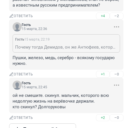
а известным русским предпринимателем?
+4
–2
ОТВЕТИТЬ
Гость
15 марта, 22:36
Гость
15 марта, 22:19
Почему тогда Демидов, он же Антюфеев, который работал чиновником у Меньшикова, стал не вором, а известным русским предпринимателем?
Пушки, железо, медь, серебро - всякому государю 
нужно.
+1
–0
ОТВЕТИТЬ
Гость
15 марта, 22:45
ой не смешите. скинул. мальчик, которого всю 
недолгую жизнь на верёвочке держали.

кто скинул? Долгоруковы
+2
–0
ОТВЕТИТЬ