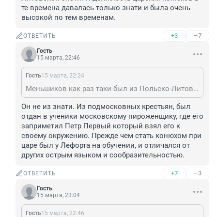
те времена давалась только знати и была очень 
высокой по тем временам.
+3
–7
ОТВЕТИТЬ
Гость
15 марта, 22:46
Гость
15 марта, 22:24
Меньшиков как раз таки был из Польско-Литовской знати. И должность царских конюхов в те времена давалась только знати и была очень высокой по тем временам.
Он не из знати. Из подмосковных крестьян, был 
отдан в ученики московскому пироженщику, где его 
заприметил Петр Первый который взял его к 
своему окружению. Прежде чем стать конюхом при 
царе был у Лефорта на обучении, и отличался от 
других острым языком и сообразительностью.
+7
–3
ОТВЕТИТЬ
Гость
15 марта, 23:04
Гость
15 марта, 22:46