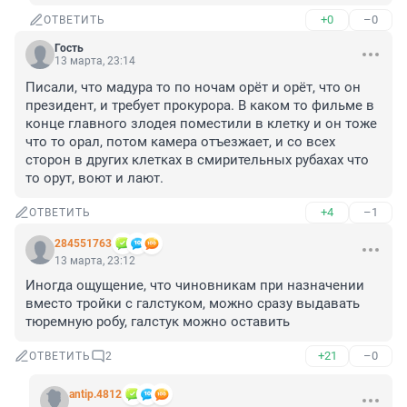
+0
–0
ОТВЕТИТЬ
Гость
13 марта, 23:14
Писали, что мадура то по ночам орёт и орёт, что он 
президент, и требует прокурора. В каком то фильме в 
конце главного злодея поместили в клетку и он тоже 
что то орал, потом камера отъезжает, и со всех 
сторон в других клетках в смирительных рубахах что 
то орут, воют и лают.
+4
–1
ОТВЕТИТЬ
284551763
13 марта, 23:12
Иногда ощущение, что чиновникам при назначении 
вместо тройки с галстуком, можно сразу выдавать 
тюремную робу, галстук можно оставить
+21
–0
ОТВЕТИТЬ
2
antip.4812