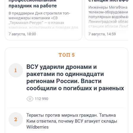
праздник на работе
Инженеры МегаФона ус
телеком-оборудование 
В преддверии Дня строителя топ-
популярных водоёмах
менеджеры компании «СЗ
Ленинградской области
„Терминал-Ресурс“ — о планах
станции вблизи Лембол
компании, испытаниях и поводах для
Раздолинского озёр, а 
осторожного оптимизма.
7 августа, 18:00
7 августа, 14:59
недалеко от Большого Т
водопада.
ТОП 5
ВСУ ударили дронами и
1
ракетами по одиннадцати
регионам России. Власти
сообщили о погибших и раненых
112 990
Теракты против мирных граждан. Татьяна
2
Ким ответила, почему ВСУ атакует склады
Wildberries