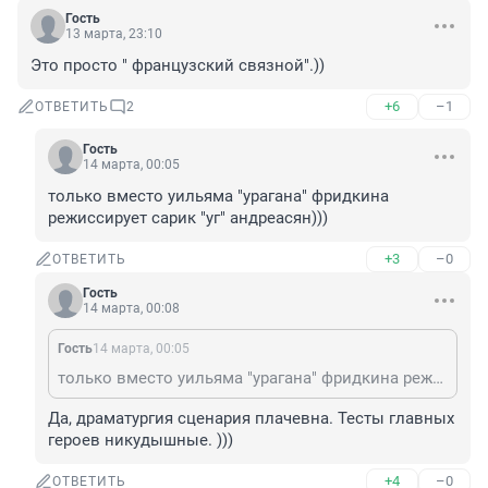
Гость
13 марта, 23:10
Это просто " французский связной".))
+6
–1
ОТВЕТИТЬ
2
Гость
14 марта, 00:05
только вместо уильяма "урагана" фридкина 
режиссирует сарик "уг" андреасян)))
+3
–0
ОТВЕТИТЬ
Гость
14 марта, 00:08
Гость
14 марта, 00:05
только вместо уильяма "урагана" фридкина режиссирует сарик "уг" андреасян)))
Да, драматургия сценария плачевна. Тесты главных 
героев никудышные. )))
+4
–0
ОТВЕТИТЬ