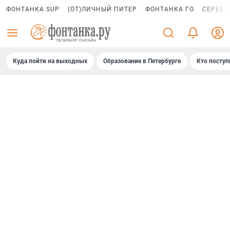
ФОНТАНКА SUP
(ОТ)ЛИЧНЫЙ ПИТЕР
ФОНТАНКА ГО
СЕРЕБР
Куда пойти на выходных
Образование в Петербурге
Кто поступ