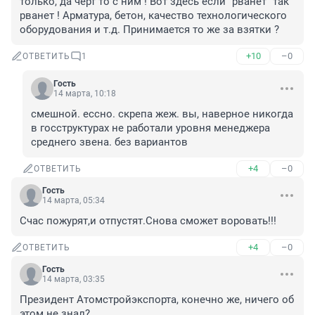
только, да черт то с ним ! Вот здесь если "рванет" так 
рванет ! Арматура, бетон, качество технологического 
оборудования и т.д. Принимается то же за взятки ?
+10
–0
ОТВЕТИТЬ
1
Гость
14 марта, 10:18
смешной. ессно. скрепа жеж. вы, наверное никогда 
в госструктурах не работали уровня менеджера 
среднего звена. без вариантов
+4
–0
ОТВЕТИТЬ
Гость
14 марта, 05:34
Счас пожурят,и отпустят.Снова сможет воровать!!!
+4
–0
ОТВЕТИТЬ
Гость
14 марта, 03:35
Президент Атомстройэкспорта, конечно же, ничего об 
этом не знал?