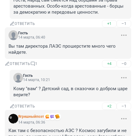
Гость, народ сам смеётся над борцами за права 
арестованных. Особо-когда арестованные - борцы 
за демократию и передовые ценности.
+1
–1
ОТВЕТИТЬ
Гость
14 марта, 06:40
Вы там директора ЛАЭС прошерстите много чего 
найдете.
+4
–0
ОТВЕТИТЬ
1
Гость
14 марта, 10:21
Кому "вам" ? Детский сад, в сказочки о добром царе 
верите?
+2
–1
ОТВЕТИТЬ
Ягрешныйпоэт
14 марта, 06:36
Как там с безопасностью АЭС ? Космос загубили и не 