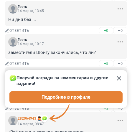
Гость
14 марта, 13:45
Ни дня без ...
+0
–0
ОТВЕТИТЬ
Гость
14 марта, 10:17
заместители Шойгу закончились, что ли?
+5
–0
ОТВЕТИТЬ
Гость
14 марта, 09:12
Получай награды за комментарии и другие 
задания!
теплое местечко освободили для хорошего человечка 
вот и вся история, а предупреждали же уступить по 
Подробнее в профиле
хорошему
+3
–0
ОТВЕТИТЬ
282064943
14 марта, 08:47