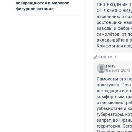
возвращаются в мировое
ПЕШЕХОДНЫЕ Т
фигурное катание
ОТ ЛЮБОГО ВИДА 
населению о со
ростовщики нашл
заводы и фабрик
самолётов, от по
вкладывайте в р
Комфортная среда
ОТВЕТИТЬ
Гость
8 марта, 20:13
Самокаты это не
покатушек. Почти
деградация и во
комфортным тран
отвечающих треб
узбекистане и к
губернаторы, кот
запрет, во Франц
территория. Сего