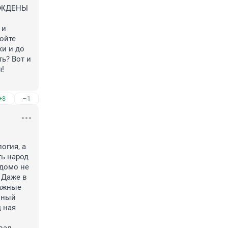
ЖДЕНЫ 
и 
йте 
и и до 
ь? Вот и 
! 
+8
–1
гия, а 
ь народ 
домо не 
Даже в 
ажные 
лный 
 ная 