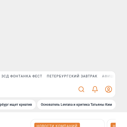
ЗСД ФОНТАНКА ФЕСТ
ПЕТЕРБУРГСКИЙ ЗАВТРАК
АФИША PLUS
рбург ищет креатив
Основатель Levrana и критика Татьяны Ким
Зач
НОВОСТИ КОМПАНИЙ
НОВОС