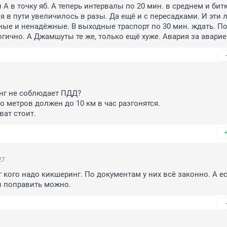
 А в точку яб. А теперь интервалы по 20 мин. в среднем и битк
я в пути увеличилось в разы. Да ещё и с пересадками. И эти 
ые и ненадёжные. В выходные траспорт по 30 мин. ждать. По
гично. А Джамшуты те же, только ещё хуже. Авария за аварие
г не соблюдает ПДД?

то метров должен до 10 км в час разгонятся.

ват стоит.
27
 кого надо кикшеринг. По документам у них всё законно. А есл
ы поправить можно.