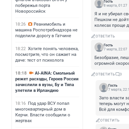
Гость
побережья порта
8 марта, 01:27
Новороссийск
Я и не убирал св
Пешком не дойти
18:26
Реанимобиль и
колесах проще д
машина Роспотребнадзора не
поделили дорогу в Гатчине
ОТВЕТИТЬ
Гость
18:22
Хотите понять человека,
7 марта, 22:07
посмотрите, что он сажает на
Безобразие, пеш
даче: тест от психолога
огромной скорост
18:18
AI-AINA: Смольный
ОТВЕТИТЬ
3
режет расходы, Героев России
зачислили в вузы, Бу и Тяпа
Гость
7 марта, 22:
улетели в Ирландию
Зато власти з
18:16
Под удар ВСУ попал
теперь могут 
многоквартирный дом в
Всё для комф
Керчи. Власти сообщили о
жертвах
ОТВЕТИТЬ