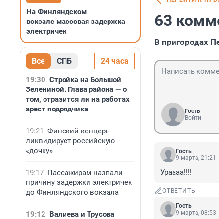
ПЕРЕЙТИ К ПУ
На Финляндском
63 комм
вокзале массовая задержка
электричек
В пригородах П
Все
СПБ
24 часа
19:30
Стройка на Большой
Зелениной. Глава района — о
том, отразится ли на работах
арест подрядчика
Гость
Войти
19:21
Финский концерн
ликвидирует российскую
«дочку»
Гость
9 марта, 21:21
Ураааа!!!!
19:17
Пассажирам назвали
причину задержки электричек
ОТВЕТИТЬ
до Финляндского вокзала
Гость
9 марта, 08:53
19:12
Валиева и Трусова