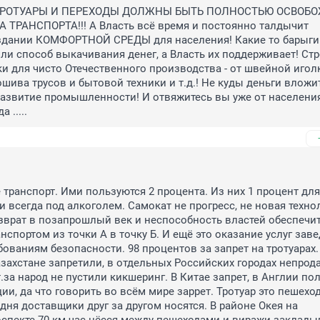
РОТУАРЫ И ПЕРЕХОДЫ ДОЛЖНЫ БЫТЬ ПОЛНОСТЬЮ ОСВОБО
ТРАНСПОРТА!!! А Власть всё время и постоянно талдычит 
здании КОМФОРТНОЙ СРЕДЫ для населения! Какие то барыги 
и способ выкачивания денег, а Власть их поддерживает! Стро
и для чисто Отечественного производства - от швейной иголк
шива трусов и бытовой техники и т.д.! Не куды деньги вложит
азвитие промышленности! И отвяжитесь вы уже от населения
 .....
 транспорт. Ими пользуются 2 процента. Из них 1 процент для 
 всегда под алкоголем. Самокат не прогресс, не новая техноло
зврат в позапрошлый век и неспособность властей обеспечит
спортом из точки А в точку Б. И ещё это оказание услуг заве
ованиям безопасности. 98 процентов за запрет на тротуарах. 
азахстане запретили, в отдельных Российских городах непрод
.за народ не пустили кикшеринг. В Китае запрет, в Англии по
ии, да что говорить во всём мире заррет. Тротуар это пешеход
дня доставщики друг за другом носятся. В районе Окея на 