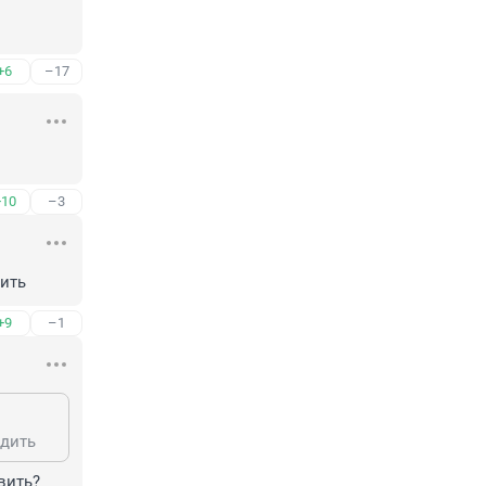
+6
–17
+10
–3
дить
+9
–1
одить
вить?