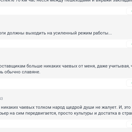
спекте 70 км час нёсся между пешеходами и виражи заклады
оги должны выходить на усиленный режим работы...
тавщикам больше никаких чаевых от меня, даже учитывая, ч
рь обычно славяне.
43
о никаких чаевых толком народ щедрой души не жалует. И, это 
рьер на сим передвигается, просто культуры и достатка в стра