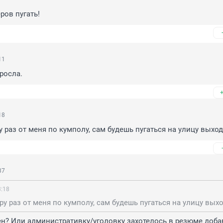
ров пугать!
11
росла.
18
 раз от меня по кумполу, сам будешь пугаться на улицу выхо
37
3:18
у раз от меня по кумполу, сам будешь пугаться на улицу вых
н? Или административку/уголовку захотелось в резюме доба