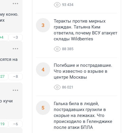
93 434
му коню. 
х 
Теракты против мирных
3
граждан. Татьяна Ким
ответила, почему ВСУ атакует
+4
–3
склады Wildberries
88 385
ятся на 
Погибшие и пострадавшие.
4
Что известно о взрыве в
+27
–8
центре Москвы
86 021
 кучи 
Галька била в людей,
5
пострадавших грузили в
скорые на лежаках. Что
происходило в Геленджике
+19
–6
после атаки БПЛА