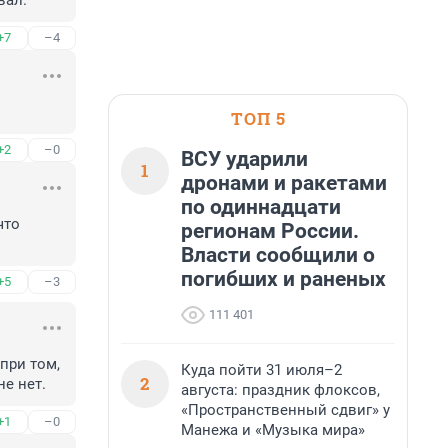
вал.
+7
–4
ТОП 5
+2
–0
ВСУ ударили
1
дронами и ракетами
по одиннадцати
то 
регионам России.
Власти сообщили о
погибших и раненых
+5
–3
111 401
при том, 
Куда пойти 31 июля–2
2
не нет.
августа: праздник флоксов,
«Пространственный сдвиг» у
+1
–0
Манежа и «Музыка мира»