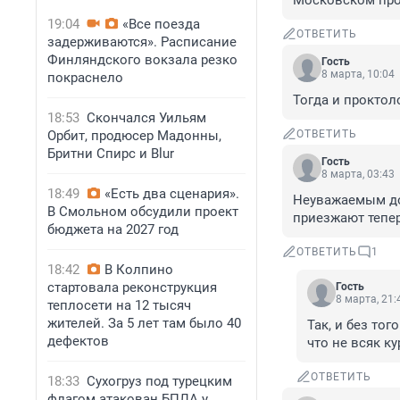
Московском про
19:04
«Все поезда
ОТВЕТИТЬ
задерживаются». Расписание
Финляндского вокзала резко
Гость
8 марта, 10:04
покраснело
Тогда и проктол
18:53
Скончался Уильям
Орбит, продюсер Мадонны,
ОТВЕТИТЬ
Бритни Спирс и Blur
Гость
8 марта, 03:43
18:49
«Есть два сценария».
Неуважаемым дос
В Смольном обсудили проект
приезжают тепе
бюджета на 2027 год
ОТВЕТИТЬ
1
18:42
В Колпино
стартовала реконструкция
Гость
8 марта, 21:
теплосети на 12 тысяч
жителей. За 5 лет там было 40
Так, и без тог
дефектов
что не всяк ку
ОТВЕТИТЬ
18:33
Сухогруз под турецким
флагом атакован БПЛА у