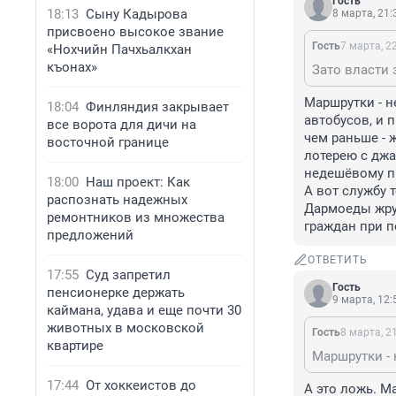
Гость
18:13
Сыну Кадырова
8 марта, 21:
присвоено высокое звание
Гость
7 марта, 2
«Нохчийн Пачхьалкхан
къонах»
Маршрутки - н
18:04
Финляндия закрывает
автобусов, и 
все ворота для дичи на
чем раньше - 
восточной границе
лотерею с джа
недешёвому п
18:00
Наш проект: Как
А вот службу 
распознать надежных
Дармоеды жрут
ремонтников из множества
граждан при п
предложений
ОТВЕТИТЬ
17:55
Суд запретил
Гость
пенсионерке держать
9 марта, 12:
каймана, удава и еще почти 30
животных в московской
Гость
8 марта, 2
квартире
17:44
От хоккеистов до
А это ложь. М