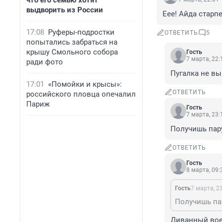
что его семью хотят
выдворить из России
Еее! Айда старпе
17:08
Руферы-подростки
ОТВЕТИТЬ
5
попытались забраться на
крышу Смольного собора
Гость
7 марта, 22:
ради фото
Пугалка не вы
17:01
«Помойки и крысы»:
ОТВЕТИТЬ
российского пловца опечалил
Париж
Гость
7 марта, 23:
Получишь пару
ОТВЕТИТЬ
Гость
8 марта, 09:
Гость
7 марта, 2
Получишь пар
Диванный вое