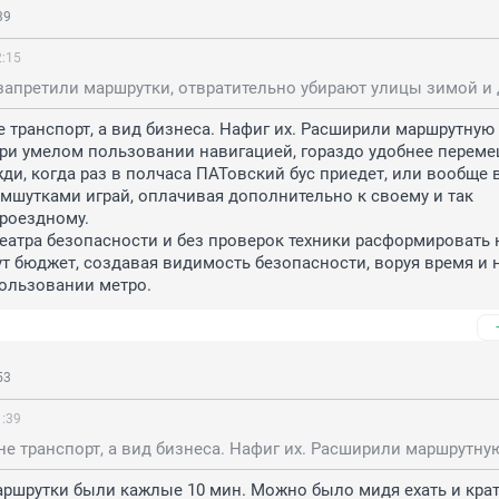
39
2:15
е транспорт, а вид бизнеса. Нафиг их. Расширили маршрутную 
при умелом пользовании навигацией, гораздо удобнее перемещ
жди, когда раз в полчаса ПАТовский бус приедет, или вообще в
мшутками играй, оплачивая дополнительно к своему и так 
роездному.

театра безопасности и без проверок техники расформировать н
 бюджет, создавая видимость безопасности, воруя время и 
ользовании метро.
53
1:39
аршрутки были кажлые 10 мин. Можно было мидя ехать и кра