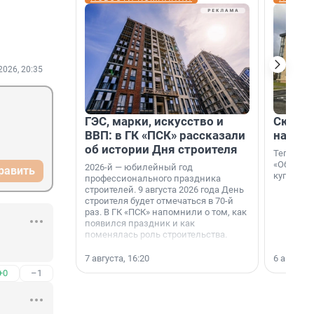
2026, 20:35
ГЭС, марки, искусство и
Скидка
ВВП: в ГК «ПСК» рассказали
на гот
об истории Дня строителя
Теперь к
«Образцо
2026-й — юбилейный год
равить
купить с
профессионального праздника
строителей. 9 августа 2026 года День
строителя будет отмечаться в 70-й
раз. В ГК «ПСК» напомнили о том, как
появился праздник и как
поменялась роль строительства.
7 августа, 16:20
6 августа,
+0
–1