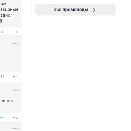
ом 
Все промокоды
лазцрные 
здно 
й.
+1
–1
+14
–4
и нет, 
+7
–0