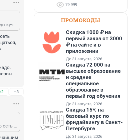
79 999
ПРОМОКОДЫ
Зато власти запретили маршрутки, отвратительно убирают улицы зимой и до кучи теперь могут не пустить в метро с севшим телефоном. Всё для комфорта передвижения граждан!
Скидка 1000 ₽ на
сеть 
первый заказ от 3000
аться, 
₽ на сайте и в
 
приложении
До 31 августа, 2026
Скидка 72 000 на
адо. 
высшее образование
нервы 
и среднее
специальное
образование в
+2
–3
первый год обучения
До 31 августа, 2026
Скидка 15% на
базовый курс по
фридайвингу в Санкт-
Маршрутки - не транспорт, а вид бизнеса. Нафиг их. Расширили маршрутную сеть автобусов, и при умелом пользовании навигацией, гораздо удобнее перемещаться, чем раньше - жди, когда раз в полчаса ПАТовский бус приедет, или вообще в лотерею с джамшутками играй, оплачивая дополнительно к своему и так недешёвому проездному. А вот службу театра безопасности и без проверок техники расформировать надо. Дармоеды жрут бюджет, создавая видимость безопасности, воруя время и нервы граждан при пользовании метро.
Петербурге
До 31 августа, 2026
тчайшим 