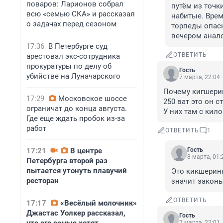
поваров: Ларионов собрал
путём из точки
всю «семью СКА» и рассказал
набитые. Врем
о задачах перед сезоном
торпеды опасн
вечером анало
17:36
В Петербурге суд
ОТВЕТИТЬ
арестовал экс-сотрудника
прокуратуры по делу об
Гость
убийстве на Луначарского
7 марта, 22:04
Почему кигшерин
17:29
Московское шоссе
250 ват это он с
ограничат до конца августа.
У них там с кило
Где еще ждать пробок из-за
работ
ОТВЕТИТЬ
1
17:21
В центре
Гость
8 марта, 01:
Петербурга второй раз
пытается утонуть плавучий
Это кикшеринг
ресторан
значит закон
ОТВЕТИТЬ
17:17
«Весёлый молочник»
Джастас Уолкер рассказал,
Гость
7 марта, 22:01