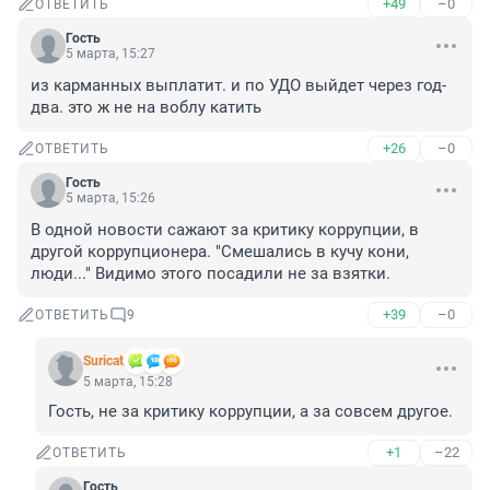
+49
–0
ОТВЕТИТЬ
Гость
5 марта, 15:27
из карманных выплатит. и по УДО выйдет через год-
два. это ж не на воблу катить
+26
–0
ОТВЕТИТЬ
Гость
5 марта, 15:26
В одной новости сажают за критику коррупции, в 
другой коррупционера. "Смешались в кучу кони, 
люди..." Видимо этого посадили не за взятки.
+39
–0
ОТВЕТИТЬ
9
Suricat
5 марта, 15:28
Гость, не за критику коррупции, а за совсем другое.
+1
–22
ОТВЕТИТЬ
Гость