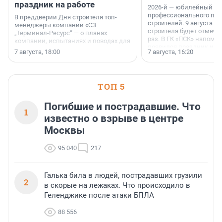
праздник на работе
2026-й — юбилейный го
профессионального пр
В преддверии Дня строителя топ-
строителей. 9 августа 2
менеджеры компании «СЗ
строителя будет отмечат
„Терминал-Ресурс“ — о планах
раз. В ГК «ПСК» напомни
компании, испытаниях и поводах для
появился праздник и к
осторожного оптимизма.
7 августа, 18:00
7 августа, 16:20
поменялась роль строит
ТОП 5
Погибшие и пострадавшие. Что
1
известно о взрыве в центре
Москвы
95 040
217
Галька била в людей, пострадавших грузили
2
в скорые на лежаках. Что происходило в
Геленджике после атаки БПЛА
88 556