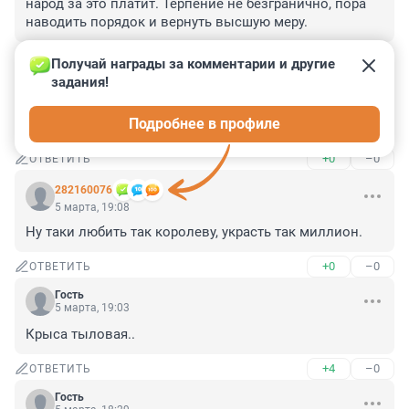
народ за это платит. Терпение не безгранично, пора 
наводить порядок и вернуть высшую меру.
+0
–0
ОТВЕТИТЬ
Получай награды за комментарии и другие 
задания!
Гость
15 мая, 15:54
Подробнее в профиле
Великий Пётр таким лихоимцам головы рубил...
+0
–0
ОТВЕТИТЬ
282160076
5 марта, 19:08
Ну таки любить так королеву, украсть так миллион.
+0
–0
ОТВЕТИТЬ
Гость
5 марта, 19:03
Крыса тыловая..
+4
–0
ОТВЕТИТЬ
Гость