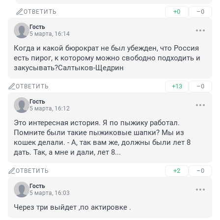
+0
–0
ОТВЕТИТЬ
Гость
5 марта, 16:14
Когда и какой бюрократ не был убежден, что Россия 
есть пирог, к которому можно свободно подходить и 
закусывать?Салтыков-Щедрин
+13
–0
ОТВЕТИТЬ
Гость
5 марта, 16:12
Это интересная история. Я по пыжику работал. 
Помните были такие пыжиковые шапки? Мы из 
кошек делали. - А, так вам же, должны были лет 8 
дать. Так, а мне и дали, лет 8...
+2
–0
ОТВЕТИТЬ
Гость
5 марта, 16:03
Через три выйдет ,по актировке .