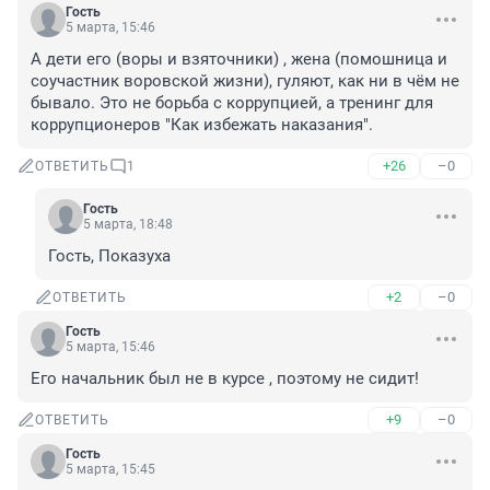
Гость
5 марта, 15:46
А дети его (воры и взяточники) , жена (помошница и 
соучастник воровской жизни), гуляют, как ни в чём не 
бывало. Это не борьба с коррупцией, а тренинг для 
коррупционеров "Как избежать наказания".
+26
–0
ОТВЕТИТЬ
1
Гость
5 марта, 18:48
Гость, Показуха
+2
–0
ОТВЕТИТЬ
Гость
5 марта, 15:46
Его начальник был не в курсе , поэтому не сидит!
+9
–0
ОТВЕТИТЬ
Гость
5 марта, 15:45