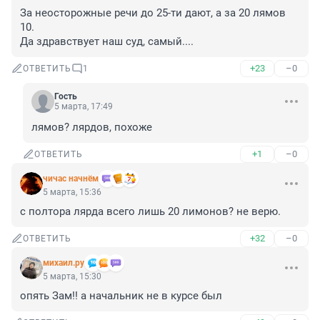
За неосторожные речи до 25-ти дают, а за 20 лямов 
10.

Да здравствует наш суд, самый....
+23
–0
ОТВЕТИТЬ
1
Гость
5 марта, 17:49
лямов? лярдов, похоже
+1
–0
ОТВЕТИТЬ
чичас начнём
5 марта, 15:36
с полтора лярда всего лишь 20 лимонов? не верю.
+32
–0
ОТВЕТИТЬ
михаил.ру
5 марта, 15:30
опять Зам!! а начальник не в курсе был