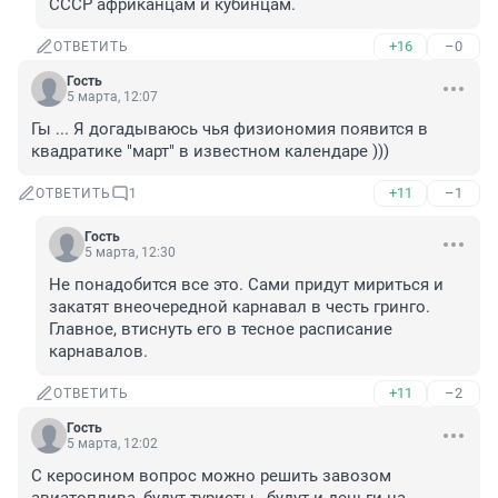
СССР африканцам и кубинцам.
+16
–0
ОТВЕТИТЬ
Гость
5 марта, 12:07
Гы ... Я догадываюсь чья физиономия появится в 
квадратике "март" в известном календаре )))
+11
–1
ОТВЕТИТЬ
1
Гость
5 марта, 12:30
Не понадобится все это. Сами придут мириться и 
закатят внеочередной карнавал в честь гринго. 
Главное, втиснуть его в тесное расписание 
карнавалов.
+11
–2
ОТВЕТИТЬ
Гость
5 марта, 12:02
С керосином вопрос можно решить завозом 