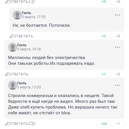
+5
–0
ОТВЕТИТЬ
1
Гость
5 марта, 17:55
Не, не болтается. Потопили.
+2
–0
ОТВЕТИТЬ
Гость
5 марта, 14:18
Миллионы людей без электричества

Они там,как роботы.Их подзаряжать надо.
+1
–0
ОТВЕТИТЬ
Гость
5 марта, 13:33
Строили коммунизьм и оказались в нищете. Такой 
бедности я ещё нигде не видел. Много раз был там. 
Даже хлеб купить проблема. Но верхушка ничего так 
себе живёт, не отстаёт от Ына.
+24
–1
ОТВЕТИТЬ
5