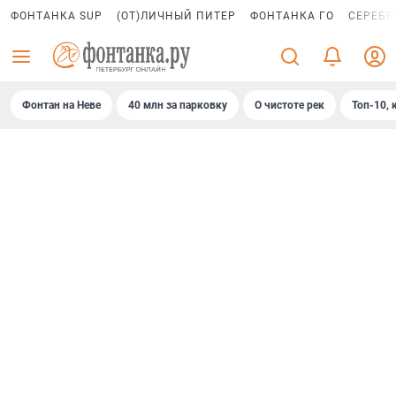
ФОНТАНКА SUP
(ОТ)ЛИЧНЫЙ ПИТЕР
ФОНТАНКА ГО
СЕРЕБР
Фонтан на Неве
40 млн за парковку
О чистоте рек
Топ-10, 