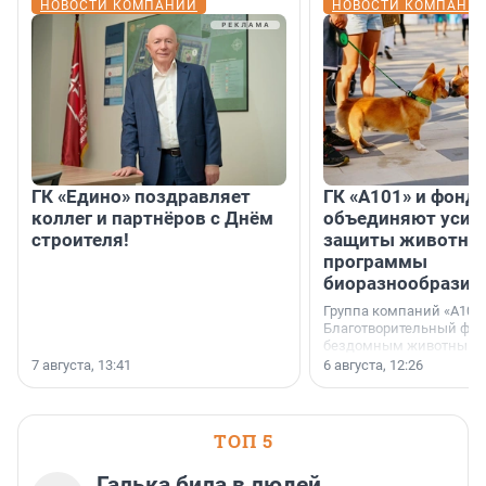
НОВОСТИ КОМПАНИЙ
НОВОСТИ КОМПАНИ
ГК «Едино» поздравляет
ГК «А101» и фонд
коллег и партнёров с Днём
объединяют усил
строителя!
защиты животных
программы
биоразнообразия
Группа компаний «А101»
Благотворительный фо
бездомным животным 
заключили соглашение
7 августа, 13:41
6 августа, 12:26
стратегическом сотрудн
ТОП 5
Галька била в людей,