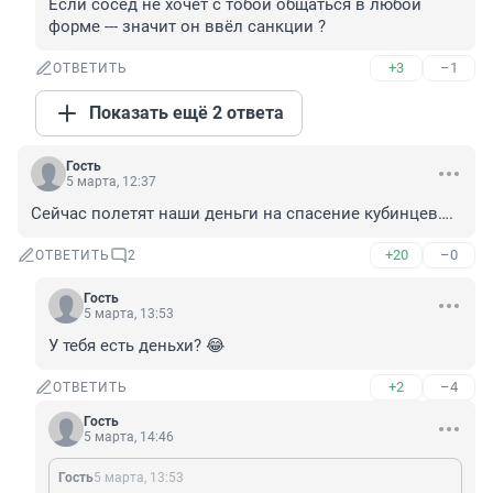
Если сосед не хочет с тобой общаться в любой 
форме --- значит он ввёл санкции ?
+3
–1
ОТВЕТИТЬ
Показать ещё 2 ответа
Гость
5 марта, 12:37
Сейчас полетят наши деньги на спасение кубинцев….
+20
–0
ОТВЕТИТЬ
2
Гость
5 марта, 13:53
У тебя есть деньхи? 😂
+2
–4
ОТВЕТИТЬ
Гость
5 марта, 14:46
Гость
5 марта, 13:53