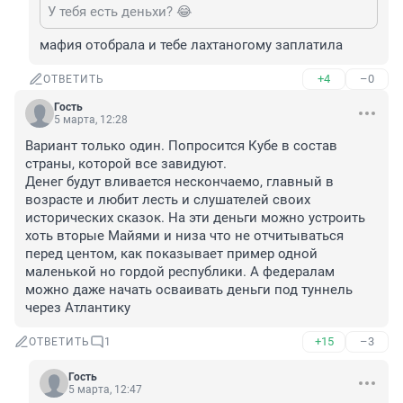
У тебя есть деньхи? 😂
мафия отобрала и тебе лахтаногому заплатила
+4
–0
ОТВЕТИТЬ
Гость
5 марта, 12:28
Вариант только один. Попросится Кубе в состав 
страны, которой все завидуют.

Денег будут вливается нескончаемо, главный в 
возрасте и любит лесть и слушателей своих 
исторических сказок. На эти деньги можно устроить 
хоть вторые Майями и низа что не отчитываться 
перед центом, как показывает пример одной 
маленькой но гордой республики. А федералам 
можно даже начать осваивать деньги под туннель 
через Атлантику
+15
–3
ОТВЕТИТЬ
1
Гость
5 марта, 12:47