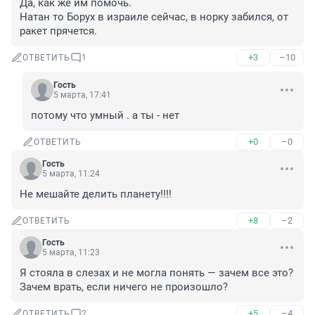
Да, как же им помочь.

Натан то Борух в израиле сейчас, в норку забился, от 
ракет прячется.
+3
–10
ОТВЕТИТЬ
1
Гость
5 марта, 17:41
потому что умный . а ты - нет
+0
–0
ОТВЕТИТЬ
Гость
5 марта, 11:24
Не мешайте делить планету!!!!
+8
–2
ОТВЕТИТЬ
Гость
5 марта, 11:23
Я стояла в слезах и не могла понять — зачем все это? 
Зачем врать, если ничего не произошло?
+5
–4
ОТВЕТИТЬ
2