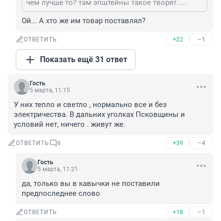
чем лучше то? там эпштейны такое творят.....
Ой... А хто же им товар поставлял?
+22
–1
ОТВЕТИТЬ
Показать ещё 31 ответ
Гость
5 марта, 11:15
У них тепло и светло , нормально все и без 
электричества. В дальних уголках Псковщины и 
условий нет, ничего . живут же.
+39
–4
ОТВЕТИТЬ
6
Гость
5 марта, 11:21
да, только вы в кавычки не поставили 
предпоследнее слово
+18
–1
ОТВЕТИТЬ