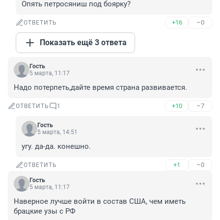
Опять петросяниш под боярку?
+16
–0
ОТВЕТИТЬ
Показать ещё 3 ответа
Гость
5 марта, 11:17
Надо потерпеть,дайте время страна развивается.
+10
–7
ОТВЕТИТЬ
1
Гость
5 марта, 14:51
угу. да-да. конешно.
+1
–0
ОТВЕТИТЬ
Гость
5 марта, 11:17
Наверное лучше войти в состав США, чем иметь 
брацкие узы с РФ