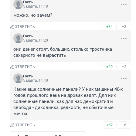
Гость
5 марта, 11:18
можно, но зачем?
+34
–3
ОТВЕТИТЬ
Гость
5 марта, 11:20
они денег стоят, больших, столько тростника 
сахарного не вырастить
+29
–2
ОТВЕТИТЬ
Гость
5 марта, 11:40
Какие еще солнечные панели? У них машины 40-х 
годов прошлого века на дровах ездят. Для них 
солнечные панели, как для нас демократия и 
свобода - диковинка, редкость, не сбыточные 
мечты.
+52
–6
ОТВЕТИТЬ