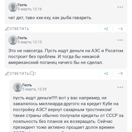
Гость
5 марта, 12:16
чат дет, таво кхе-кху, как рыба гаварить.
+2
–3
ОТВЕТИТЬ
Гость
5 марта, 12:15
Это не навсегда. Пусть ищут деньги на АЭС и Росатом 
построит без проблем. И тогда бы никакой 
американский поганец ничего бы не сделал.
+2
–9
ОТВЕТИТЬ
1
Гость
5 марта, 12:29
пусть ищут деньги!!!!! вот у вас например, не 
завалялось миллиарда-другого на кредит Кубе на 
постройку АЭС? вернут сахарным тростником! 

такие страны обычно получали кредиты от СССР за 
лояльность без планов их возвращать. Сейчас 
президент тоже активно прощает долги времен 