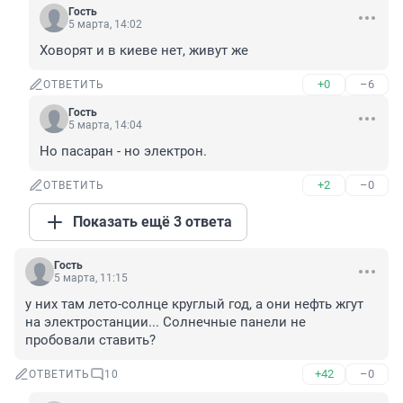
Гость
5 марта, 14:02
Ховорят и в киеве нет, живут же
+0
–6
ОТВЕТИТЬ
Гость
5 марта, 14:04
Но пасаран - но электрон.
+2
–0
ОТВЕТИТЬ
Показать ещё 3 ответа
Гость
5 марта, 11:15
у них там лето-солнце круглый год, а они нефть жгут 
на электростанции... Солнечные панели не 
пробовали ставить?
+42
–0
ОТВЕТИТЬ
10