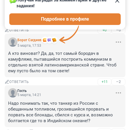
Получай награды за комментарии и другие 
Гость
5 марта, 19:19
задания!
надо им ещё самолёт денег отправить

Подробнее в профиле
долларов, разумеется
+0
–0
ОТВЕТИТЬ
Борат Сaгдиев
5 марта, 17:53
А кто виноват? Да, да, тот самый бородач в 
камуфляже, пытавшийся построить коммунизм в 
отдельно взятой латиноамериканской стране. Чтоб 
ему пусто было на том свете!
+11
–2
ОТВЕТИТЬ
Гость
5 марта, 14:21
Надо понимать так, что танкер из России с 
обещанным топливом, грозившийся прорвать и 
порвать все блокады, сбился с курса и, возможно 
болтается где то в Индийском океане!?