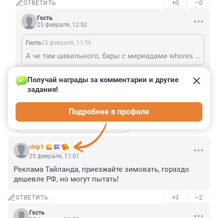
+0
–0
ОТВЕТИТЬ
Гость
25 февраля, 12:52
Гость
25 февраля, 11:56
А че там цивильного, бары с мириадами whores всех полов? И дёшево...а ещё пытать могут, сс недвижкой были такие случаи
Что тогда претесь все туда,Анапа,Сочи,Геленджик 
Получай награды за комментарии и другие 
вам в помощь.
задания!
+8
–0
ОТВЕТИТЬ
Подробнее в профиле
Показать ещё 1 ответ
chip1
25 февраля, 11:01
Реклама Тайланда, приезжайте зимовать, гораздо 
дешевле РФ, но могут пытать!
+3
–2
ОТВЕТИТЬ
Гость