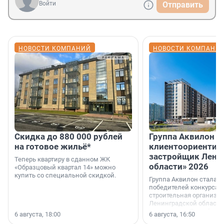
Войти
Отправить
НОВОСТИ КОМПАНИЙ
НОВОСТИ КОМПАНИ
Скидка до 880 000 рублей
Группа Аквилон 
на готовое жильё*
клиентоориентир
застройщик Лени
Теперь квартиру в сданном ЖК
области» 2026
«Образцовый квартал 14» можно
купить со специальной скидкой.
Группа Аквилон стала 
победителей конкурса 
строительная организа
Ленинградской области 
номинации «Самый
6 августа, 18:00
6 августа, 16:50
клиентоориентированн