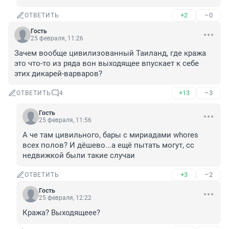
+2
–0
ОТВЕТИТЬ
Гость
25 февраля, 11:26
Зачем вообще цивилизованный Таиланд, где кража 
это что-то из ряда вон выходящее впускает к себе 
этих дикарей-варваров?
+13
–3
ОТВЕТИТЬ
4
Гость
25 февраля, 11:56
А че там цивильного, бары с мириадами whores 
всех полов? И дёшево...а ещё пытать могут, сс 
недвижкой были такие случаи
+3
–2
ОТВЕТИТЬ
Гость
25 февраля, 12:22
Кража? Выходящеее?