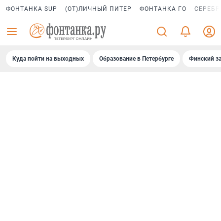
ФОНТАНКА SUP
(ОТ)ЛИЧНЫЙ ПИТЕР
ФОНТАНКА ГО
СЕРЕБР
Куда пойти на выходных
Образование в Петербурге
Финский за