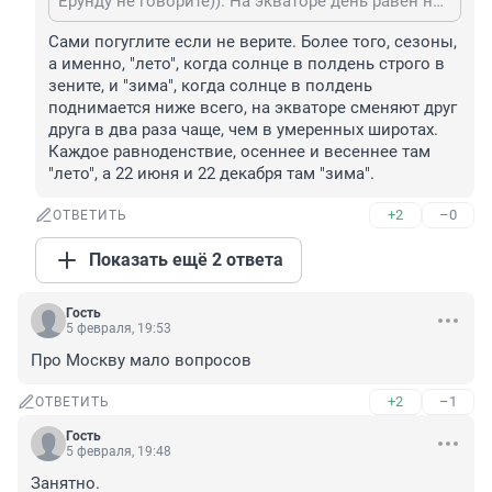
Ерунду не говорите)). На экваторе день равен ночи круглый год
Сами погуглите если не верите. Более того, сезоны, 
а именно, "лето", когда солнце в полдень строго в 
зените, и "зима", когда солнце в полдень 
поднимается ниже всего, на экваторе сменяют друг 
друга в два раза чаще, чем в умеренных широтах. 
Каждое равноденствие, осеннее и весеннее там 
"лето", а 22 июня и 22 декабря там "зима".
+2
–0
ОТВЕТИТЬ
Показать ещё 2 ответа
Гость
5 февраля, 19:53
Про Москву мало вопросов
+2
–1
ОТВЕТИТЬ
Гость
5 февраля, 19:48
Занятно.