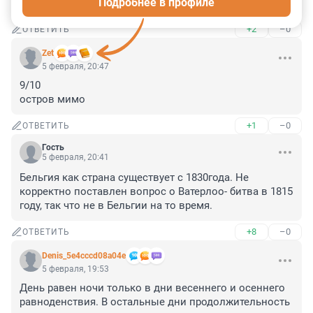
Подробнее в профиле
Просыпаюсь я с утра, а кроссворда нет опять😭
+2
–0
ОТВЕТИТЬ
Zet
5 февраля, 20:47
9/10

остров мимо
+1
–0
ОТВЕТИТЬ
Гость
5 февраля, 20:41
Бельгия как страна существует с 1830года. Не 
корректно поставлен вопрос о Ватерлоо- битва в 1815 
году, так что не в Бельгии на то время.
+8
–0
ОТВЕТИТЬ
Denis_5e4cccd08a04e
5 февраля, 19:53
День равен ночи только в дни весеннего и осеннего 
равноденствия. В остальные дни продолжительность 