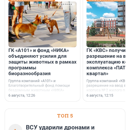
ГК «А101» и фонд «НИКА»
ГК «КВС» получил
объединяют усилия для
разрешение на вв
защиты животных в рамках
эксплуатацию кор
программы
комплекса «ПАТИ
биоразнообразия
квартал»
Группа компаний «А101» и
Группа компаний «КВС»
Благотворительный фонд помощи
разрешение на ввод в 
бездомным животным «НИКА»
корпуса № 2 жилого про
заключили соглашение о
Уютный квартал», расп
6 августа, 12:26
6 августа, 12:15
стратегическом сотрудничестве.
Всеволожском районе
Ленинградской области
ТОП 5
ВСУ ударили дронами и