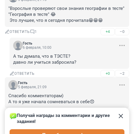
"Взрослые проверяют свои знания географии в тесте"

"География в тесте" 😂

 Это лучшее, что я сегодня прочитала😁😁😁
+4
–0
ОТВЕТИТЬ
1
Гость
6 февраля, 10:00
А ты думала, что в ТЭСТЕ? 

давно ли учиться забросила?
+0
–2
ОТВЕТИТЬ
Гость
5 февраля, 21:09
Спасибо комментаторам)

А то я уже начала сомневаться в себе😞
+1
–0
ОТВЕТИТЬ
Получай награды за комментарии и другие 
задания!
Гость
5 февраля, 21:07