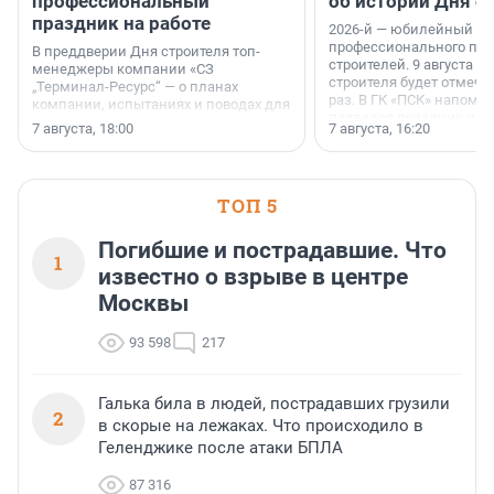
профессиональный
об истории Дня с
праздник на работе
2026-й — юбилейный го
профессионального пр
В преддверии Дня строителя топ-
строителей. 9 августа 2
менеджеры компании «СЗ
строителя будет отмечат
„Терминал-Ресурс“ — о планах
раз. В ГК «ПСК» напомни
компании, испытаниях и поводах для
появился праздник и к
осторожного оптимизма.
7 августа, 18:00
7 августа, 16:20
поменялась роль строит
ТОП 5
Погибшие и пострадавшие. Что
1
известно о взрыве в центре
Москвы
93 598
217
Галька била в людей, пострадавших грузили
2
в скорые на лежаках. Что происходило в
Геленджике после атаки БПЛА
87 316