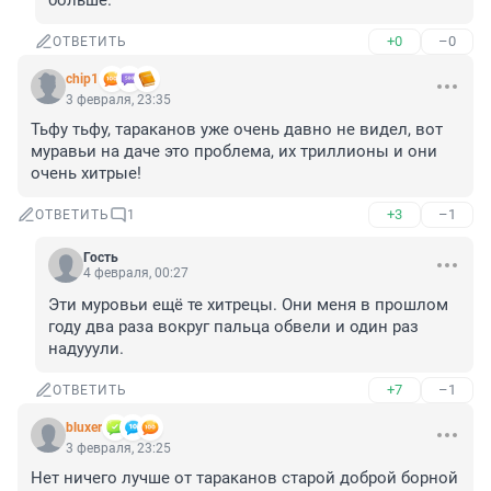
больше.
+0
–0
ОТВЕТИТЬ
chip1
3 февраля, 23:35
Тьфу тьфу, тараканов уже очень давно не видел, вот 
муравьи на даче это проблема, их триллионы и они 
очень хитрые!
+3
–1
ОТВЕТИТЬ
1
Гость
4 февраля, 00:27
Эти муровьи ещё те хитрецы. Они меня в прошлом 
году два раза вокруг пальца обвели и один раз 
надууули.
+7
–1
ОТВЕТИТЬ
bluxer
3 февраля, 23:25
Нет ничего лучше от тараканов старой доброй борной 