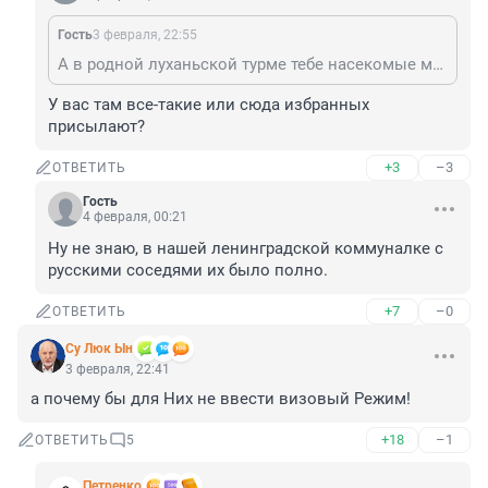
Гость
3 февраля, 22:55
А в родной луханьской турме тебе насекомые мозг обьели и ты стал почитателем многомаха чемоданского?
У вас там все-такие или сюда избранных 
присылают?
+3
–3
ОТВЕТИТЬ
Гость
4 февраля, 00:21
Ну не знаю, в нашей ленинградской коммуналке с 
русскими соседями их было полно.
+7
–0
ОТВЕТИТЬ
Су Люк Ын
3 февраля, 22:41
а почему бы для Них не ввести визовый Режим!
+18
–1
ОТВЕТИТЬ
5
Петренко