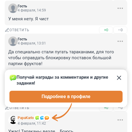
Гость
4 февраля, 14:59
У меня нету. Я чист
+0
–0
ОТВЕТИТЬ
Гость
4 февраля, 13:01
Да специально стали пугать тараканами, для того 
чтобы оправдать блокировку поставок большой 
партии фруктов!
+1
–0
ОТВЕТИТЬ
Получай награды за комментарии и другие 
задания!
Гость
4 февраля, 11:55
Подробнее в профиле
Где это дно?
+0
–0
ОТВЕТИТЬ
PapaKarlo
4 февраля, 11:42
Ужас! Тараканы везде....Боюсь...