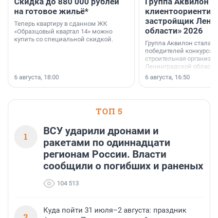
Скидка до 880 000 рублей
Группа Аквилон 
на готовое жильё*
клиентоориентир
застройщик Лени
Теперь квартиру в сданном ЖК
области» 2026
«Образцовый квартал 14» можно
купить со специальной скидкой.
Группа Аквилон стала 
победителей конкурса 
строительная организа
Ленинградской области 
номинации «Самый
6 августа, 18:00
6 августа, 16:50
клиентоориентированн
застройщик Ленинград
области».
ТОП 5
ВСУ ударили дронами и
1
ракетами по одиннадцати
регионам России. Власти
сообщили о погибших и раненых
104 513
Куда пойти 31 июля–2 августа: праздник
2