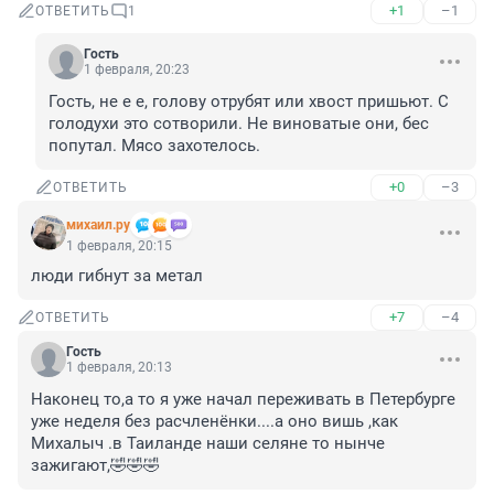
+1
–1
ОТВЕТИТЬ
1
Гость
1 февраля, 20:23
Гость, не е е, голову отрубят или хвост пришьют. С 
голодухи это сотворили. Не виноватые они, бес 
попутал. Мясо захотелось.
+0
–3
ОТВЕТИТЬ
михаил.ру
1 февраля, 20:15
люди гибнут за метал
+7
–4
ОТВЕТИТЬ
Гость
1 февраля, 20:13
Наконец то,а то я уже начал переживать в Петербурге 
уже неделя без расчленёнки....а оно вишь ,как 
Михалыч .в Таиланде наши селяне то нынче 
зажигают,🤣🤣🤣