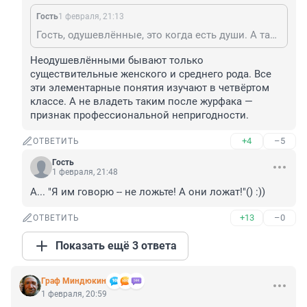
Гость
1 февраля, 21:13
Гость, одушевлённые, это когда есть души. А так все трое наркодельцы.
Неодушевлёнными бывают только 
существительные женского и среднего рода. Все 
эти элементарные понятия изучают в четвёртом 
классе. А не владеть таким после журфака — 
признак профессиональной непригодности.
+4
–5
ОТВЕТИТЬ
Гость
1 февраля, 21:48
А... "Я им говорю -- не ложьте! А они ложат!"() :))
+13
–0
ОТВЕТИТЬ
Показать ещё 3 ответа
Граф Миндюкин
1 февраля, 20:59