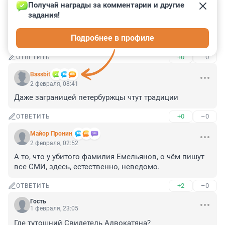
+5
–0
ОТВЕТИТЬ
Получай награды за комментарии и другие 
задания!
Гость
2 февраля, 11:43
Подробнее в профиле
Опасный Бангкок.
+0
–0
ОТВЕТИТЬ
Bassbit
2 февраля, 08:41
Даже заграницей петербуржцы чтут традиции
+0
–0
ОТВЕТИТЬ
Майор Пронин
2 февраля, 02:52
А то, что у убитого фамилия Емельянов, о чём пишут 
все СМИ, здесь, естественно, неведомо.
+2
–0
ОТВЕТИТЬ
Гость
1 февраля, 23:05
Где тутошний Свидетель Адвокатяна?