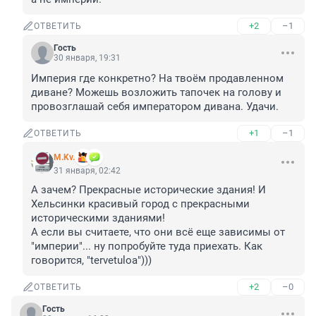
+2
–1
ОТВЕТИТЬ
Гость
30 января, 19:31
Империя где конкретно? На твоём продавленном 
диване? Можешь возложить тапочек на голову и 
провозглашай себя императором дивана. Удачи.
+1
–1
ОТВЕТИТЬ
M.Kv.
31 января, 02:42
А зачем? Прекрасные исторические здания! И 
Хельсинки красивый город с прекрасными 
историческими зданиями!

А если вы считаете, что они всё еще зависимы от 
"империи"... ну попробуйте туда приехать. Как 
говорится, "tervetuloa")))
+2
–0
ОТВЕТИТЬ
Гость