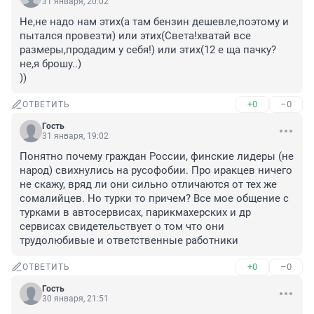
31 января, 20:02
Не,не надо нам этих(а там бензин дешевле,поэтому и 
пытался провезти) или этих(Света!хватай все 
размеры,продадим у себя!) или этих(12 е ща пачку?
не,я брошу..)

))
+0
–0
ОТВЕТИТЬ
Гость
31 января, 19:02
Понятно почему граждан России, финские лидеры (не 
народ) свихнулись на русофобии. Про иракцев ничего 
не скажу, вряд ли они сильно отличаются от тех же 
сомалийцев. Но турки то причем? Все мое общение с 
турками в автосервисах, парикмахерских и др 
сервисах свидетельствует о том что они 
трудолюбивые и ответственные работники
+0
–0
ОТВЕТИТЬ
Гость
30 января, 21:51