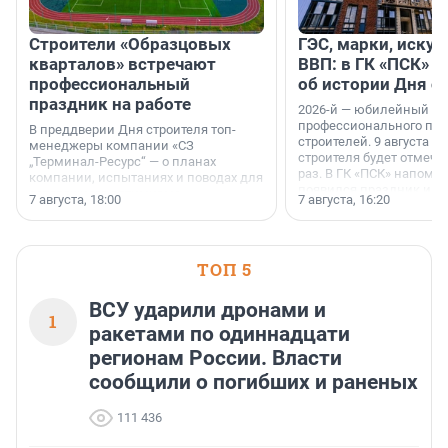
Строители «Образцовых
ГЭС, марки, искус
кварталов» встречают
ВВП: в ГК «ПСК» р
профессиональный
об истории Дня с
праздник на работе
2026-й — юбилейный го
профессионального пр
В преддверии Дня строителя топ-
строителей. 9 августа 2
менеджеры компании «СЗ
строителя будет отмечат
„Терминал-Ресурс“ — о планах
раз. В ГК «ПСК» напомни
компании, испытаниях и поводах для
появился праздник и к
осторожного оптимизма.
7 августа, 18:00
7 августа, 16:20
поменялась роль строит
ТОП 5
ВСУ ударили дронами и
1
ракетами по одиннадцати
регионам России. Власти
сообщили о погибших и раненых
111 436