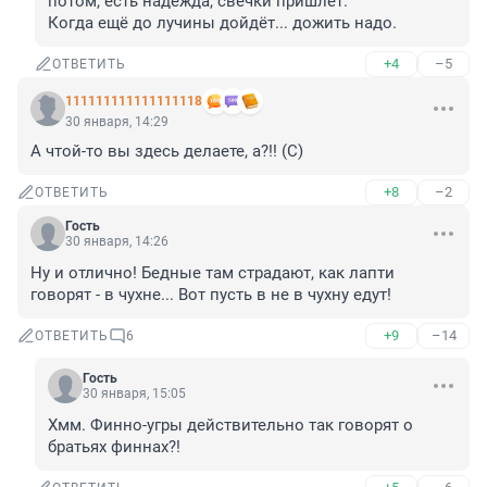
потом, есть надежда, свечки пришлёт. 

Когда ещё до лучины дойдёт... дожить надо.
+4
–5
ОТВЕТИТЬ
111111111111111118
30 января, 14:29
А чтой-то вы здесь делаете, а?!! (С)
+8
–2
ОТВЕТИТЬ
Гость
30 января, 14:26
Ну и отлично! Бедные там страдают, как лапти 
говорят - в чухне... Вот пусть в не в чухну едут!
+9
–14
ОТВЕТИТЬ
6
Гость
30 января, 15:05
Хмм. Финно-угры действительно так говорят о 
братьях финнах?!