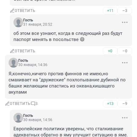
+11
–3
ОТВЕТИТЬ
Гость
31 января, 20:52
об этом все узнают, когда в следующий раз будут 
паспорт менять в посольстве 😄
+0
–0
ОТВЕТИТЬ
Гость
30 января, 14:36
Я,конечно,ничего против финнов не имею,но 
смахивает на "дружеские" похлопывание дубиной по 
башке желающим спастись из океана,кишащего 
акулами
+13
–9
ОТВЕТИТЬ
3
Гость
30 января, 14:56
Европейские политики уверены, что сталкивание 
адекватных обратно в яму улучшит ситуацию в яме.