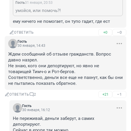
Гость
31 января, 20:53
умойся, или помочь?!
ему ничего не помогает, он тупо гадит, где ест
+0
–0
ОТВЕТИТЬ
Гость
30 января, 14:43
Ждем сообщений об отзыве гражданств. Вопрос 
давно назрел. 

Не знаю, кого они депортируют, но явно не 
товарищей Тимч-о и Рот-бергов. 

Соответственно, деньги все еще не пахнут, как бы они 
не пытались показать обратное.
+21
–1
ОТВЕТИТЬ
2
Гость
30 января, 16:12
Не переживай, деньги заберут, а самих 
депортируют.

Сейчас в еропе так можно...