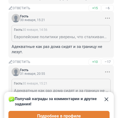
+15
–6
ОТВЕТИТЬ
Гость
30 января, 15:21
Гость
30 января, 14:56
Европейские политики уверены, что сталкивание адекватных обратно в яму улучшит ситуацию в яме.
Адекватные как раз дома сидят и за границу не 
лезут.
+10
–17
ОТВЕТИТЬ
Гость
31 января, 20:55
Гость
30 января, 15:21
Адекватные как раз дома сидят и за границу не лезут.
Получай награды за комментарии и другие 
у адекватов были прошаренные родители, которые 
задания!
историю им рассказывали такой, какая она есть. А 
мне в школе ничего такого не рассказывали: всё 
Подробнее в профиле
на личном опыте (печальном, к сожалению)