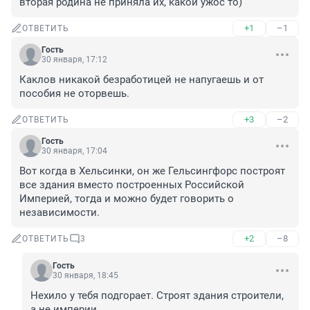
вторая родина не приняла их, какой ужос то)
+1
–1
ОТВЕТИТЬ
Гость
30 января, 17:12
Каклов никакой безработицей не напугаешь и от 
пособия не оторвешь.
+3
–2
ОТВЕТИТЬ
Гость
30 января, 17:04
Вот когда в Хельсинки, он же Гельсингфорс построят 
все здания вместо построенных Российской 
Империей, тогда и можно будет говорить о 
независимости.
+2
–8
ОТВЕТИТЬ
3
Гость
30 января, 18:45
Нехило у тебя подгорает. Строят здания строители, 
а не империи.