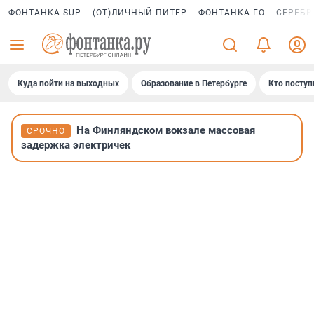
ФОНТАНКА SUP
(ОТ)ЛИЧНЫЙ ПИТЕР
ФОНТАНКА ГО
СЕРЕБР
Куда пойти на выходных
Образование в Петербурге
Кто поступ
На Финляндском вокзале массовая
СРОЧНО
задержка электричек