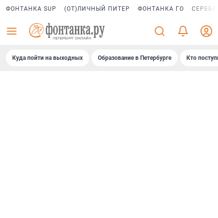
ФОНТАНКА SUP
(ОТ)ЛИЧНЫЙ ПИТЕР
ФОНТАНКА ГО
СЕРЕБР
Куда пойти на выходных
Образование в Петербурге
Кто поступ