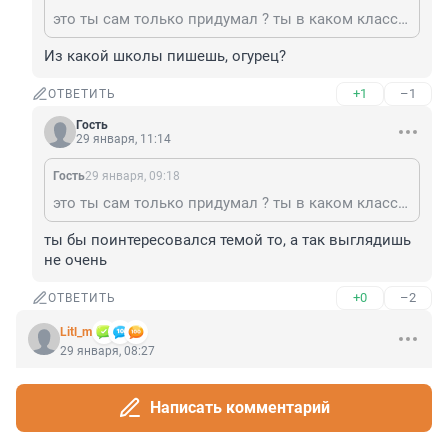
это ты сам только придумал ? ты в каком классе? молодец!
Из какой школы пишешь, огурец?
+1
–1
ОТВЕТИТЬ
Гость
29 января, 11:14
Гость
29 января, 09:18
это ты сам только придумал ? ты в каком классе? молодец!
ты бы поинтересовался темой то, а так выглядишь 
не очень
+0
–2
ОТВЕТИТЬ
Litl_m
29 января, 08:27
Опять за наш счет, как я понимаю?
Написать комментарий
+22
–2
ОТВЕТИТЬ
4