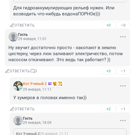
Для гидроаккумулирующих рельеф нужен. Или 
возводить что-нибудь водонаПОРНОе)))
+0
–0
ОТВЕТИТЬ
Гость
29 января, 11:01
Ну звучит достаточно просто - закопают в землю 
цистерну, через люк заливают электричество, потом 
насосом откачивают. Это ведь так работает? ))
+3
–1
ОТВЕТИТЬ
3
Кот Ученый 2
29 января, 11:11
У зумеров в головах именно так))
+2
–1
ОТВЕТИТЬ
Гость
29 января, 18:09
Кот Ученый 2
29 января, 11:11