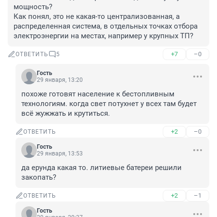
мощность?

Как понял, это не какая-то централизованная, а 
распределенная система, в отдельных точках отбора 
электроэнергии на местах, например у крупных ТП?
+7
–0
ОТВЕТИТЬ
5
Гость
29 января, 13:20
похоже готовят население к бестопливным 
технологиям. когда свет потухнет у всех там будет 
всё жужжать и крутиться.
+2
–0
ОТВЕТИТЬ
Гость
29 января, 13:53
да ерунда какая то. литиевые батереи решили 
закопать?
+2
–1
ОТВЕТИТЬ
Гость