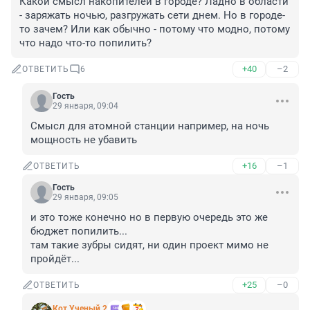
Какой смысл накопителей в городе? Ладно в области 
- заряжать ночью, разгружать сети днем. Но в городе-
то зачем? Или как обычно - потому что модно, потому 
что надо что-то попилить?
+40
–2
ОТВЕТИТЬ
6
Гость
29 января, 09:04
Смысл для атомной станции например, на ночь 
мощность не убавить
+16
–1
ОТВЕТИТЬ
Гость
29 января, 09:05
и это тоже конечно но в первую очередь это же 
бюджет попилить...

там такие зубры сидят, ни один проект мимо не 
пройдёт...
+25
–0
ОТВЕТИТЬ
Кот Ученый 2