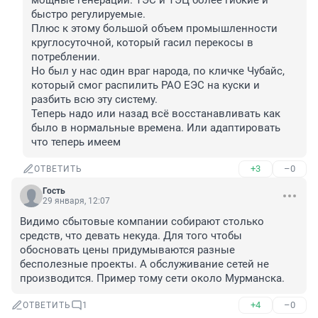
мощные генерации. ТЭС и ТЭЦ более гибкие и 
быстро регулируемые.

Плюс к этому большой объем промышленности 
круглосуточной, который гасил перекосы в 
потреблении.

Но был у нас один враг народа, по кличке Чубайс, 
который смог распилить РАО ЕЭС на куски и 
разбить всю эту систему.

Теперь надо или назад всё восстанавливать как 
было в нормальные времена. Или адаптировать 
что теперь имеем
+3
–0
ОТВЕТИТЬ
Гость
29 января, 12:07
Видимо сбытовые компании собирают столько 
средств, что девать некуда. Для того чтобы 
обосновать цены придумываются разные 
бесполезные проекты. А обслуживание сетей не 
производится. Пример тому сети около Мурманска.
+4
–0
ОТВЕТИТЬ
1