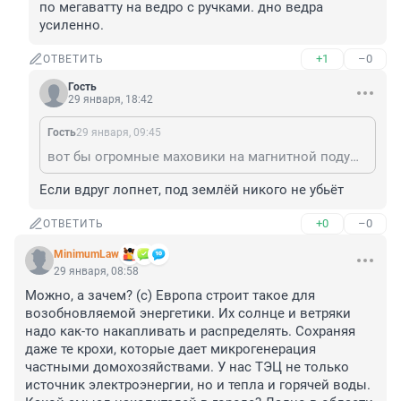
по мегаватту на ведро с ручками. дно ведра 
усиленно.
+1
–0
ОТВЕТИТЬ
Гость
29 января, 18:42
Гость
29 января, 09:45
вот бы огромные маховики на магнитной подушке, очень прикольная идея )
Если вдруг лопнет, под землёй никого не убьёт
+0
–0
ОТВЕТИТЬ
MinimumLaw
29 января, 08:58
Можно, а зачем? (с) Европа строит такое для 
возобновляемой энергетики. Их солнце и ветряки 
надо как-то накапливать и распределять. Сохраняя 
даже те крохи, которые дает микрогенерация 
частными домохозяйствами. У нас ТЭЦ не только 
источник электроэнергии, но и тепла и горячей воды. 