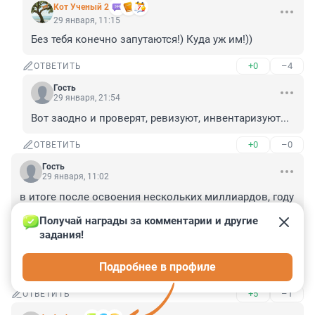
Кот Ученый 2
29 января, 11:15
Без тебя конечно запутаются!) Куда уж им!))
+0
–4
ОТВЕТИТЬ
Гость
29 января, 21:54
Вот заодно и проверят, ревизуют, инвентаризуют...
+0
–0
ОТВЕТИТЬ
Гость
29 января, 11:02
в итоге после освоения нескольких миллиардов, году 
где-нибудь в 2090, торжественно воткнут в землю два 
Получай награды за комментарии и другие 
штыря и подадут на них напряжение. Скажут что для 
задания!
начала надо закачать в земной шар столько 
электричества чтобы он переполнился и начал 
Подробнее в профиле
отдавать его обратно. Не сразу, конечно.
+5
–1
ОТВЕТИТЬ