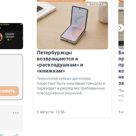
Петербуржцы
Банк К
возвращаются к
програ
«раскладушкам» и
приоб
«книжкам»
комме
недви
Технология гибких дисплеев
застр
перестает быть нишевым трендом и
переходит в разряд востребованных
равить
Покупка 
повседневных решений.
недвижи
инструме
предприн
офис, ск
5 августа, 13:56
5 августа,
или гото
успех сд
выбора о
финанси
+0
–0