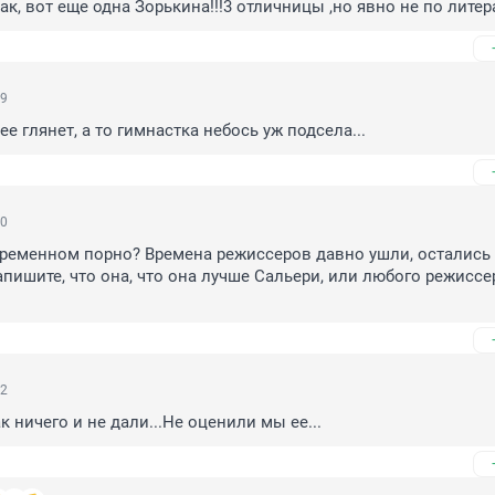
к, вот еще одна Зорькина!!!3 отличницы ,но явно не по литера
19
е глянет, а то гимнастка небось уж подсела...
10
ременном порно? Времена режиссеров давно ушли, остались 
пишите, что она, что она лучше Сальери, или любого режиссер
02
 ничего и не дали...Не оценили мы ее...