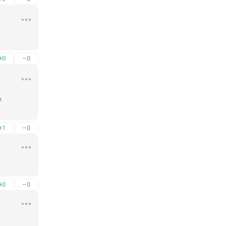
+0
–0
 
+1
–0
+0
–0