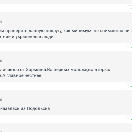
19
ы проверить данную подругу, как минимум- не снимаются ли т
тние и украденные люди.
16
личается от Зорькина.Во первых моложе,во вторых 
.А главное честнее.
46
оказалась из Подольска