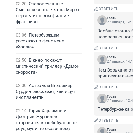
03:20
Очеловеченные
ОТВЕТИТЬ
Смешарики полетят на Марс в
первом игровом фильме
Гость
франшизы
27 января, 14:
Вообще стоило б
03:06
Петербуржцам
несовершенноле
расскажут о феномене
«Халлю»
ОТВЕТИТЬ
Гость
02:50
В кино покажут
27 января, 14:
мистический триллер «Демон
Чем Зорькина от
скорости»
привлекательнее
02:30
Астроном Владимир
ОТВЕТИТЬ
Сурдин расскажет, как ищут
Гость
инопланетян
27 января, 13:
Петербурженка 
02:14
Гарик Харламов и
Дмитрий Журавлев
ОТВЕТИТЬ
отправятся в хлебобулочное
роуд-муви по сказочному
Гость