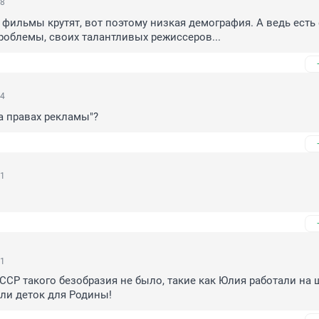
18
е фильмы крутят, вот поэтому низкая демография. А ведь есть
облемы, своих талантливых режиссеров...
04
на правах рекламы"?
31
21
СССР такого безобразия не было, такие как Юлия работали на 
ли деток для Родины!