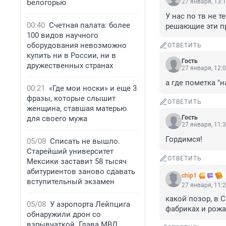
Белогорью
27 января, 13:
У нас по тв не т
00:40
Счетная палата: более
решающие эти пр
100 видов научного
оборудования невозможно
ОТВЕТИТЬ
купить ни в России, ни в
Гость
дружественных странах
27 января, 12:
а где пометка "
00:21
«Где мои носки» и еще 3
фразы, которые слышит
ОТВЕТИТЬ
женщина, ставшая матерью
для своего мужа
Гость
27 января, 11:
Гордимся!
05/08
Списать не вышло.
Старейший университет
ОТВЕТИТЬ
Мексики заставит 58 тысяч
абитуриентов заново сдавать
chip1
вступительный экзамен
27 января, 11:
какой позор, в 
05/08
У аэропорта Лейпцига
фабриках и рожа
обнаружили дрон со
взрывчаткой. Глава МВД