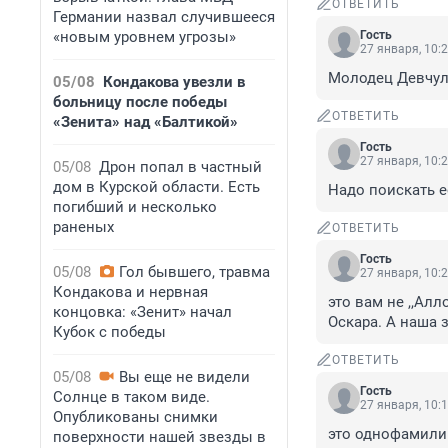
ОТВЕТИТЬ
Германии назвал случившееся
«новым уровнем угрозы»
Гость
27 января, 10:
Молодец Девчуля
05/08
Кондакова увезли в
больницу после победы
ОТВЕТИТЬ
«Зенита» над «Балтикой»
Гость
27 января, 10:
05/08
Дрон попал в частный
дом в Курской области. Есть
Надо поискать ее 
погибший и несколько
раненых
ОТВЕТИТЬ
Гость
05/08
Гол бывшего, травма
27 января, 10:
Кондакова и нервная
это вам не ,,Ал
концовка: «Зенит» начал
Оскара. А наша 
Кубок с победы
ОТВЕТИТЬ
05/08
Вы еще не видели
Гость
Солнце в таком виде.
27 января, 10:
Опубликованы снимки
это однофамилиц
поверхности нашей звезды в