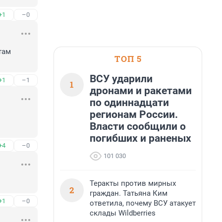
+1
–0
ам 
ТОП 5
ВСУ ударили
+1
–1
1
дронами и ракетами
по одиннадцати
регионам России.
Власти сообщили о
погибших и раненых
+4
–0
101 030
Теракты против мирных
2
граждан. Татьяна Ким
+1
–0
ответила, почему ВСУ атакует
склады Wildberries