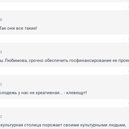
48
Так они все такие!
23
ры Любимова, срочно обеспечить госфинансирование ее прое
22
лодежь у нас не креативная... - клевещут!
22
культурная столица порожает своими культурными людьми, 