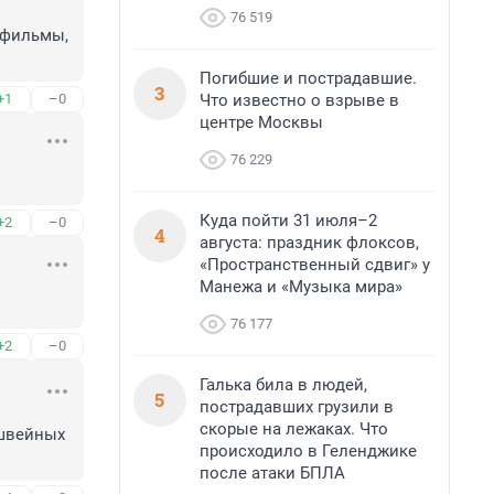
76 519
 фильмы, 
Погибшие и пострадавшие.
3
Что известно о взрыве в
+1
–0
центре Москвы
76 229
Куда пойти 31 июля–2
+2
–0
4
августа: праздник флоксов,
«Пространственный сдвиг» у
Манежа и «Музыка мира»
76 177
+2
–0
Галька била в людей,
5
пострадавших грузили в
скорые на лежаках. Что
швейных 
происходило в Геленджике
после атаки БПЛА