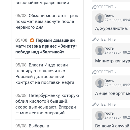
высочайшем разрешении
ОТВЕТИТЬ
05/08
Обмани мозг: этот трюк
Гость
27 января, 09:
поможет вам заснуть после
нервного дня
А, журналистка. 
ОТВЕТИТЬ
05/08
Первый домашний
матч сезона принес «Зениту»
Гость
победу над «Балтикой»
27 января, 09:
Министр культу
05/08
Власти Индонезии
планируют заключить с
ОТВЕТИТЬ
Россией долгосрочный
Гость
контракт на поставки нефти
27 января, 09:
А еще говорят мо
05/08
Петербурженку, которую
облил кислотой бывший,
ОТВЕТИТЬ
скоро выписывают. Впереди
— множество операций
Гость
27 января, 09:
05/08
Выборы в
Вонючий случай-