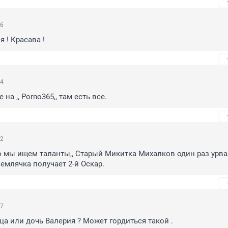
26
 ! Красава !
24
на ,, Porno365,, там есть все.
22
ло мы ищем таланты,, Старый Микитка Михалков один раз урва
землячка получает 2-й Оскар.
17
а или дочь Валерия ? Может гордиться такой .