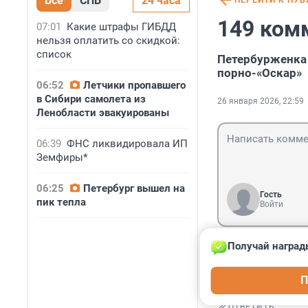
Все
СПБ
24 часа
ПЕРЕЙТИ К ПУ
149 ком
07:01
Какие штрафы ГИБДД
нельзя оплатить со скидкой:
список
Петербурженка
порно-«Оскар»
06:52
Летчики пропавшего
в Сибири самолета из
26 января 2026, 22:59
Ленобласти эвакуированы
06:39
ФНС ликвидировала ИП
Земфиры*
06:25
Петербург вышел на
Гость
пик тепла
Войти
Получай наград
Гость
9 июля, 09:12
П
Ждём обращения
ОТВЕТИТЬ