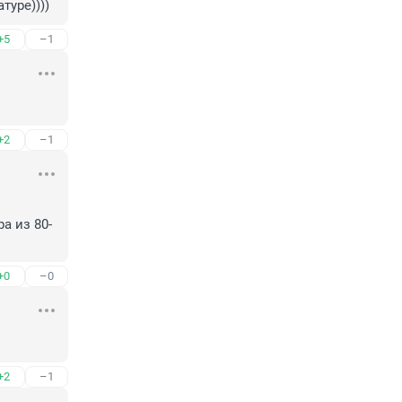
туре))))
+5
–1
+2
–1
а из 80-
+0
–0
+2
–1