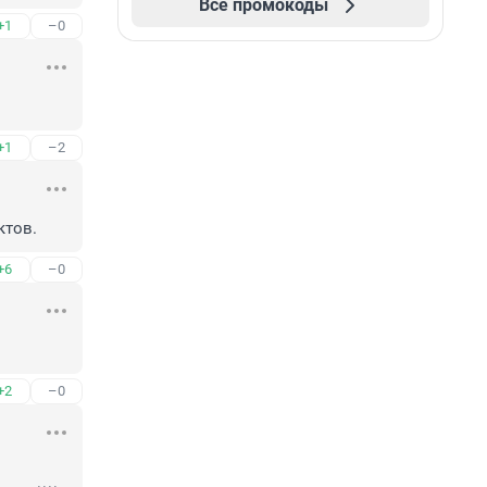
Все промокоды
+1
–0
+1
–2
ктов.
+6
–0
+2
–0