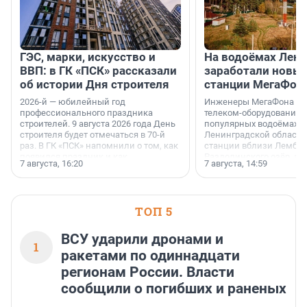
ГЭС, марки, искусство и
На водоёмах Лен
ВВП: в ГК «ПСК» рассказали
заработали новы
об истории Дня строителя
станции МегаФон
2026-й — юбилейный год
Инженеры МегаФона ус
профессионального праздника
телеком-оборудование 
строителей. 9 августа 2026 года День
популярных водоёмах
строителя будет отмечаться в 70-й
Ленинградской области
раз. В ГК «ПСК» напомнили о том, как
станции вблизи Лембол
появился праздник и как
Раздолинского озёр, а 
7 августа, 16:20
7 августа, 14:59
поменялась роль строительства.
недалеко от Большого Т
водопада.
ТОП 5
ВСУ ударили дронами и
1
ракетами по одиннадцати
регионам России. Власти
сообщили о погибших и раненых