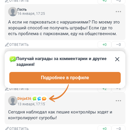
+0
–0
ОТВЕТИТЬ
Гость
16 января, 17:25
А если не парковаться с нарушениями? По моему это 
хороший способ не получать штрафы! Если где то 
есть проблема с парковками, еду на общественном.
+0
–0
ОТВЕТИТЬ
Гость
14 января, 09:17
Получай награды за комментарии и другие 
задания!
Ну не может город нормально вместить всех. Чем 
больше приезжих тем жёстче будут правила парковки 
Подробнее в профиле
вплоть до платного въезда в центр.
+2
–1
ОТВЕТИТЬ
Dinja436
13 января, 17:15
Сегодня наблюдал как пешие контролёры ходят и 
контролируют сугробы!
+0
–0
ОТВЕТИТЬ