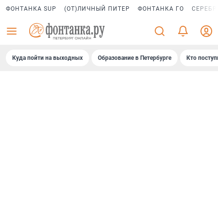
ФОНТАНКА SUP
(ОТ)ЛИЧНЫЙ ПИТЕР
ФОНТАНКА ГО
СЕРЕБР
Куда пойти на выходных
Образование в Петербурге
Кто поступ