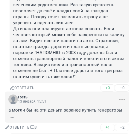
зеленским родственники. Раз такую хренотень 
позволяет да ещё и кладкт свой на граждан 
страны. Походу хочет развалить страну а не 
укрепить и сделать сильнее. 

Да и как они планируют автоваз спасать. Если 
человек который может себе наскрепсти на калину 
за лям. Видит все эти налоги на авто. Страховки, 
платные трижды дороги и платные дважды 
парковки "НАПОМНЮ- в 2008 году должны были 
отменить транспортный налог и ввести его в акциз 
топлива. В акциз ввели а транспортный налог 
отменен не был. + Платные дороги и того три раза 
платим один и тот же налог!"
+0
–0
ОТВЕТИТЬ
Гость
13 января, 15:51
а могли бы на эти деньги заранее купить генераторы 
.....
+1
–2
ОТВЕТИТЬ
3