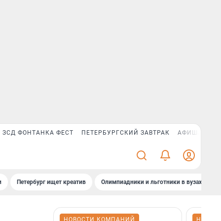
ЗСД ФОНТАНКА ФЕСТ
ПЕТЕРБУРГСКИЙ ЗАВТРАК
АФИША PLUS
и
Петербург ищет креатив
Олимпиадники и льготники в вузах СПб
НОВОСТИ КОМПАНИЙ
НОВОС