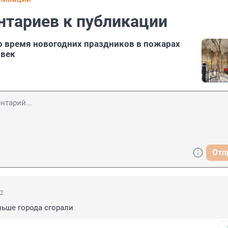
БЛИКАЦИИ
нтариев к публикации
о время новогодних праздников в пожарах
овек
Отп
42
аньше города сгорали