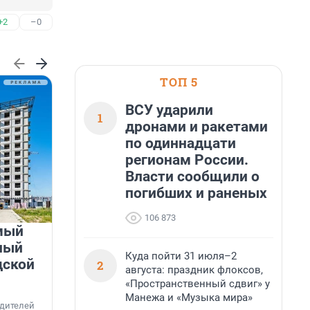
+2
–0
ТОП 5
ВСУ ударили
1
дронами и ракетами
по одиннадцати
регионам России.
Власти сообщили о
погибших и раненых
106 873
мый
«Лучший проект КРТ»
ный
Ленобласти — микрорайон
Куда пойти 31 июля–2
дской
«Город Звёзд»
2
августа: праздник флоксов,
«Пространственный сдвиг» у
Победителем профессионального конкурса
Манежа и «Музыка мира»
«Лучшая строительная организация 2025 года»
едителей