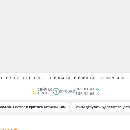
ЕРЕБРЯНОЕ ОЖЕРЕЛЬЕ
ПРИЗНАНИЕ И ВЛИЯНИЕ
LEMON GUIDE
USD 81,41
СЕЙЧАС
1
ПРОБКИ
+19°C
EUR 94,06
ователь Levrana и критика Татьяны Ким
Зачем депутаты удаляют соцсет