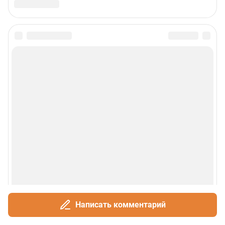
Все города сети
Проекты
Мобильное приложение
Google Play
App Store
App Gallery
RuStore
Мы в соцсетях
Контактные данные для Роскомнадзора и государственных органов
Написать комментарий
«Фонтанка» — петербургское сетевое издание, где можно найти не только
новости Петербурга, но и последние новости дня, и все важное и