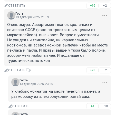
+16
–2
ОТВЕТИТЬ
Гость
13 декабря 2025, 21:59
Очень хмуро. Ассортимент шапок кроличьих и 
свитеров СССР (явно по троекратным ценам от 
маркетплейсов)- вызывает. Вопрос в уместности.

Не увидел ни глинтвейна, ни карнавальных 
костюмов, ни всевозможной выпечки чтобы на месте 
пеклась и пахла. И правы выше- у тюза было поярче, 
ассортимент любопытнее. И подальше от 
туристических потоков
+28
–2
ОТВЕТИТЬ
2
Гость
13 декабря 2025, 23:20
У хлебокомбинатов на месте печётся и пахнет, а 
разморозку из электродуховки, хавай сам.
+4
–10
ОТВЕТИТЬ
Гость