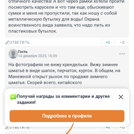
отличного качества! А вот через рамки хотели пройти 
посмотреть карусели и что там еще, обыскивают 
сумки и меня не пропустили, так как ношу с собой 
металлическую бутылку для воды! Охрана 
воинственного вида заявила, что надо пить из 
пластиковых бутылок.
+0
–0
ОТВЕТИТЬ
Гость
14 декабря 2025, 16:09
На фотографиях не вижу крендельки. Вижу зимнее 
шматьё в виде шапок, перчаток, курток. В общем, на 
Манежной открыт рынок по продаже зимнего 
шматья. Скорей всего, китайского
+4
–0
ОТВЕТИТЬ
Получай награды за комментарии и другие 
задания!
Гость
14 декабря 2025, 07:41
Подробнее в профиле
Денежек у пенсионеров нет на кренделек
+4
–0
ОТВЕТИТЬ