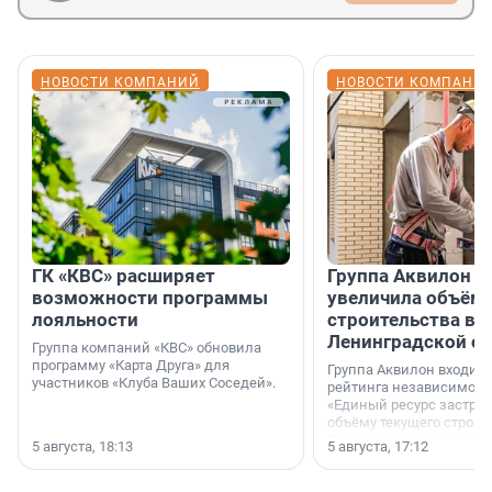
НОВОСТИ КОМПАНИЙ
НОВОСТИ КОМПАНИ
ГК «КВС» расширяет
Группа Аквилон н
возможности программы
увеличила объём 
лояльности
строительства в
Ленинградской о
Группа компаний «КВС» обновила
программу «Карта Друга» для
Группа Аквилон входит 
участников «Клуба Ваших Соседей».
рейтинга независимого
«Единый ресурс застро
объёму текущего строит
Ленинградской области
5 августа, 18:13
5 августа, 17:12
время компания реализу
185 429 кв. метров жиль