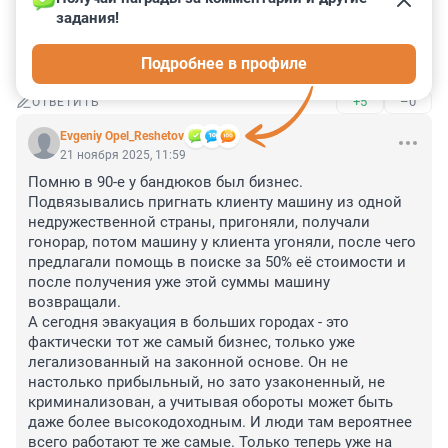
задания!
Гость
21 ноября 2025, 12:06
Подробнее в профиле
Бедный ребенок. И бедные родители!
+5
–0
ОТВЕТИТЬ
Evgeniy Opel_Reshetov
21 ноября 2025, 11:59
Помню в 90-е у бандюков был бизнес. 
Подвязывались пригнать клиенту машину из одной 
недружественной страны, пригоняли, получали 
гонорар, потом машину у клиента угоняли, после чего 
предлагали помощь в поиске за 50% её стоимости и 
после получения уже этой суммы машину 
возвращали.

А сегодня эвакуация в больших городах - это 
фактически тот же самый бизнес, только уже 
легализованный на законной основе. Он не 
настолько прибыльный, но зато узаконенный, не 
криминализован, а учитывая обороты может быть 
даже более высокодоходным. И люди там вероятнее 
всего работают те же самые. Только теперь уже на 