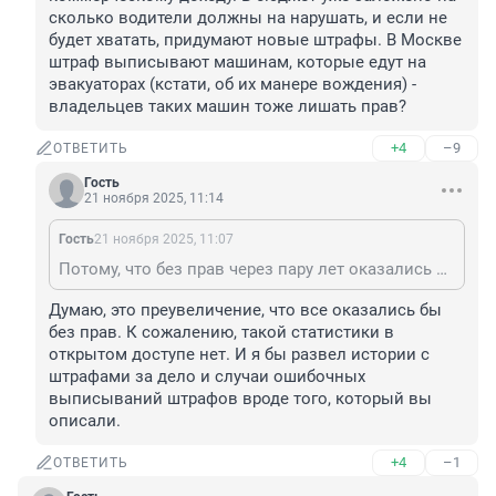
сколько водители должны на нарушать, и если не 
будет хватать, придумают новые штрафы. В Москве 
штраф выписывают машинам, которые едут на 
эвакуаторах (кстати, об их манере вождения) - 
владельцев таких машин тоже лишать прав?
+4
–9
ОТВЕТИТЬ
Гость
21 ноября 2025, 11:14
Гость
21 ноября 2025, 11:07
Потому, что без прав через пару лет оказались бы все! Подход к штрафам сейчас - как к коммерческому доходу. В бюджет уже заложено на сколько водители должны на нарушать, и если не будет хватать, придумают новые штрафы. В Москве штраф выписывают машинам, которые едут на эвакуаторах (кстати, об их манере вождения) - владельцев таких машин тоже лишать прав?
Думаю, это преувеличение, что все оказались бы 
без прав. К сожалению, такой статистики в 
открытом доступе нет. И я бы развел истории с 
штрафами за дело и случаи ошибочных 
выписываний штрафов вроде того, который вы 
описали.
+4
–1
ОТВЕТИТЬ