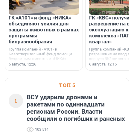
ГК «А101» и фонд «НИКА»
ГК «КВС» получил
объединяют усилия для
разрешение на вв
защиты животных в рамках
эксплуатацию кор
программы
комплекса «ПАТИ
биоразнообразия
квартал»
Группа компаний «А101» и
Группа компаний «КВС»
Благотворительный фонд помощи
разрешение на ввод в 
бездомным животным «НИКА»
корпуса № 2 жилого про
заключили соглашение о
Уютный квартал», расп
6 августа, 12:26
6 августа, 12:15
стратегическом сотрудничестве.
Всеволожском районе
Ленинградской области
ТОП 5
ВСУ ударили дронами и
1
ракетами по одиннадцати
регионам России. Власти
сообщили о погибших и раненых
103 514