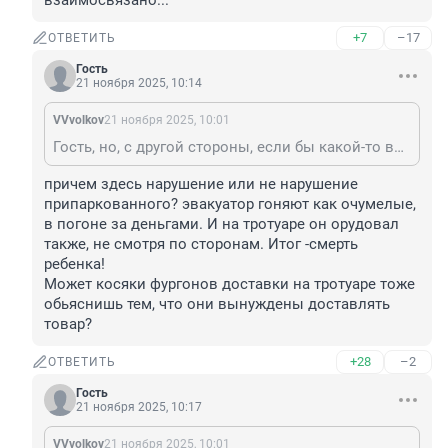
взаимосвязано...
+7
–17
ОТВЕТИТЬ
Гость
21 ноября 2025, 10:14
VVvolkov
21 ноября 2025, 10:01
Гость, но, с другой стороны, если бы какой-то водитель не нарушил правила, припарковавшись на тротуаре, этого бы не произошло. Нисколько не оправдывая эвакуаторщика (и гаишника, который обязан был быть рядом), но вот как всё взаимосвязано...
причем здесь нарушение или не нарушение 
припаркованного? эвакуатор гоняют как очумелые, 
в погоне за деньгами. И на тротуаре он орудовал 
также, не смотря по сторонам. Итог -смерть 
ребенка! 

Может косяки фургонов доставки на тротуаре тоже 
обьяснишь тем, что они вынуждены доставлять 
товар?
+28
–2
ОТВЕТИТЬ
Гость
21 ноября 2025, 10:17
VVvolkov
21 ноября 2025, 10:01