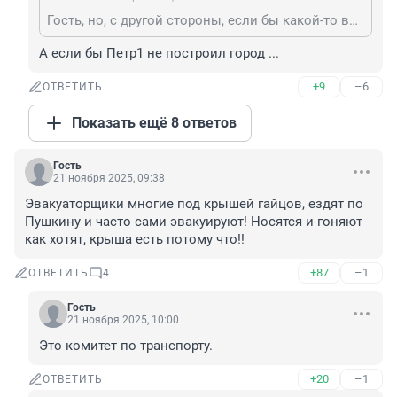
Гость, но, с другой стороны, если бы какой-то водитель не нарушил правила, припарковавшись на тротуаре, этого бы не произошло. Нисколько не оправдывая эвакуаторщика (и гаишника, который обязан был быть рядом), но вот как всё взаимосвязано...
А если бы Петр1 не построил город ...
+9
–6
ОТВЕТИТЬ
Показать ещё 8 ответов
Гость
21 ноября 2025, 09:38
Эвакуаторщики многие под крышей гайцов, ездят по 
Пушкину и часто сами эвакуируют! Носятся и гоняют 
как хотят, крыша есть потому что!!
+87
–1
ОТВЕТИТЬ
4
Гость
21 ноября 2025, 10:00
Это комитет по транспорту.
+20
–1
ОТВЕТИТЬ