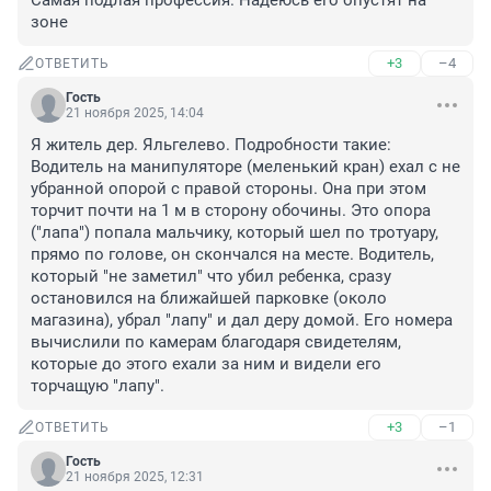
Самая подлая профессия. Надеюсь его опустят на 
зоне
+3
–4
ОТВЕТИТЬ
Гость
21 ноября 2025, 14:04
Я житель дер. Яльгелево. Подробности такие:

Водитель на манипуляторе (меленький кран) ехал с не 
убранной опорой с правой стороны. Она при этом 
торчит почти на 1 м в сторону обочины. Это опора 
("лапа") попала мальчику, который шел по тротуару, 
прямо по голове, он скончался на месте. Водитель, 
который "не заметил" что убил ребенка, сразу 
остановился на ближайшей парковке (около 
магазина), убрал "лапу" и дал деру домой. Его номера 
вычислили по камерам благодаря свидетелям, 
которые до этого ехали за ним и видели его 
торчащую "лапу".
+3
–1
ОТВЕТИТЬ
Гость
21 ноября 2025, 12:31