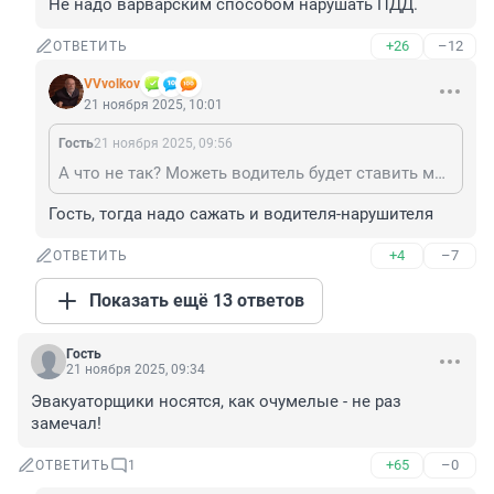
Не надо варварским способом нарушать ПДД.
+26
–12
ОТВЕТИТЬ
VVvolkov
21 ноября 2025, 10:01
Гость
21 ноября 2025, 09:56
А что не так? Можеть водитель будет ставить машину согласно пдд? Ну раз поставил с нарушением, то будь готов к попадалову. Если что я не эвакуаторщик и на такие темы попадал сам. Но сам виноват, претензий к эвакуаторщикам нет. А то что гоняют, это есть такое
Гость, тогда надо сажать и водителя-нарушителя
+4
–7
ОТВЕТИТЬ
Показать ещё 13 ответов
Гость
21 ноября 2025, 09:34
Эвакуаторщики носятся, как очумелые - не раз 
замечал!
+65
–0
ОТВЕТИТЬ
1