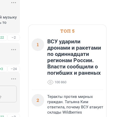
й музыку 
 то 
ТОП 5
+22
–2
ВСУ ударили
1
дронами и ракетами
по одиннадцати
регионам России.
Власти сообщили о
+3
–24
погибших и раненых
100 860
Теракты против мирных
?
2
граждан. Татьяна Ким
ответила, почему ВСУ атакует
склады Wildberries
+22
–3