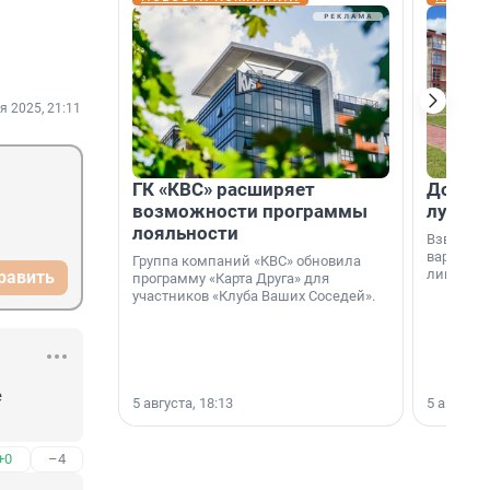
я 2025, 21:11
ГК «КВС» расширяет
Дом ил
возможности программы
лучше 
лояльности
Взвешива
варианто
Группа компаний «КВС» обновила
лишнего 
равить
программу «Карта Друга» для
участников «Клуба Ваших Соседей».
 
5 августа, 18:13
5 августа,
+0
–4