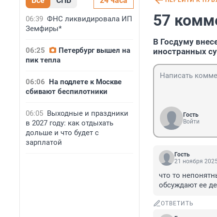
Все
СПБ
24 часа
ПЕРЕЙТИ К ПУ
57 комм
06:39
ФНС ликвидировала ИП
Земфиры*
В Госдуму внес
06:25
Петербург вышел на
иностранных с
пик тепла
06:06
На подлете к Москве
сбивают беспилотники
06:05
Выходные и праздники
Гость
Войти
в 2027 году: как отдыхать
дольше и что будет с
зарплатой
Гость
21 ноября 2025
что то непонятн
обсуждают ее дел
ОТВЕТИТЬ