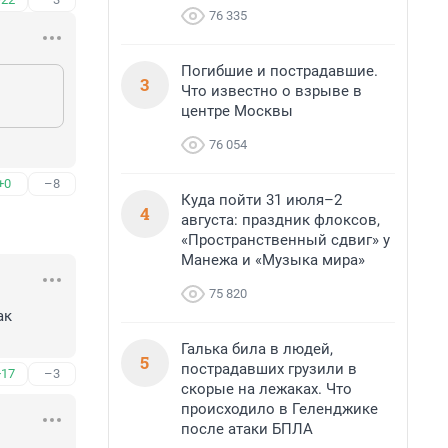
76 335
Погибшие и пострадавшие.
3
Что известно о взрыве в
центре Москвы
76 054
+0
–8
Куда пойти 31 июля–2
4
августа: праздник флоксов,
«Пространственный сдвиг» у
Манежа и «Музыка мира»
75 820
к 
Галька била в людей,
5
пострадавших грузили в
+17
–3
скорые на лежаках. Что
происходило в Геленджике
после атаки БПЛА