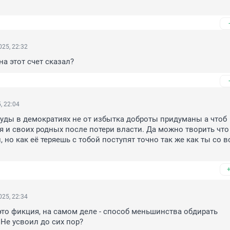
25, 22:32
 на этот счет сказал?
, 22:04
ды в демократиях не от избытка доброты придуманы а чтоб 
я и своих родных после потери власти. Да можно творить что
, но как её теряешь с тобой поступят точно так же как ты со в
25, 22:34
это фикция, на самом деле - способ меньшинства обдирать 
Не усвоил до сих пор?