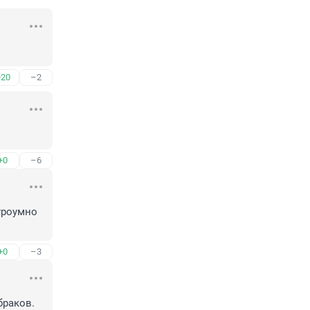
+20
–2
+0
–6
роумно 
+0
–3
браков.