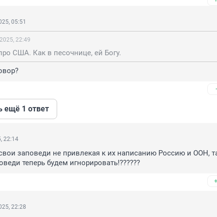
25, 05:51
2025, 22:49
про США. Как в песочнице, ей Богу.
говор?
ь ещё 1 ответ
, 22:14
 свои заповеди не привлекая к их написанию Россию и ООН, та
поведи теперь будем игнорировать!??????
25, 22:28