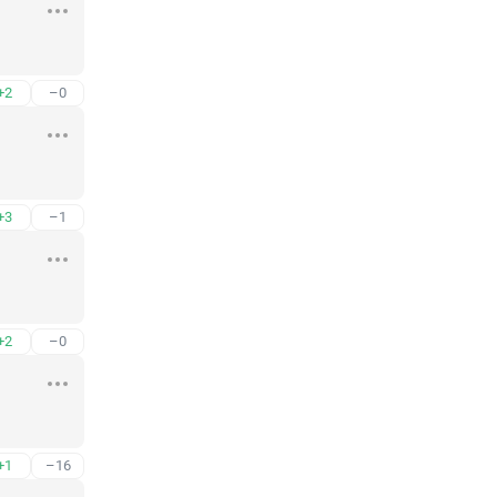
+2
–0
+3
–1
+2
–0
+1
–16