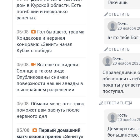
Глючишь
дом в Курской области. Есть
погибший и несколько
ОТВЕТИТЬ
раненых
Гость
20 ноября 20
05/08
Гол бывшего, травма
а что тебе Бог
Кондакова и нервная
концовка: «Зенит» начал
ОТВЕТИТЬ
Кубок с победы
Гость
20 ноября 2025
05/08
Вы еще не видели
Солнце в таком виде.
Справедливые су
Опубликованы снимки
обезопасить себ
поверхности нашей звезды в
пока ты у власти
высочайшем разрешении
поступал.
05/08
Обмани мозг: этот трюк
ОТВЕТИТЬ
4
поможет вам заснуть после
Гость
нервного дня
20 ноября 20
Демократия - 
05/08
Первый домашний
большинство. 
матч сезона принес «Зениту»