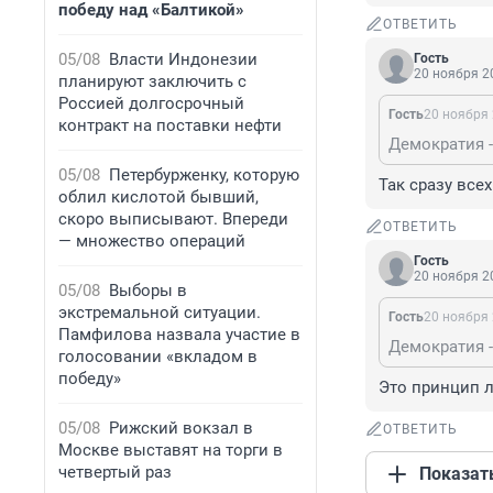
победу над «Балтикой»
ОТВЕТИТЬ
05/08
Власти Индонезии
Гость
20 ноября 20
планируют заключить с
Россией долгосрочный
Гость
20 ноября 
контракт на поставки нефти
05/08
Петербурженку, которую
Так сразу все
облил кислотой бывший,
скоро выписывают. Впереди
ОТВЕТИТЬ
— множество операций
Гость
20 ноября 20
05/08
Выборы в
экстремальной ситуации.
Гость
20 ноября 
Памфилова назвала участие в
голосовании «вкладом в
победу»
Это принцип л
05/08
Рижский вокзал в
ОТВЕТИТЬ
Москве выставят на торги в
четвертый раз
Показат