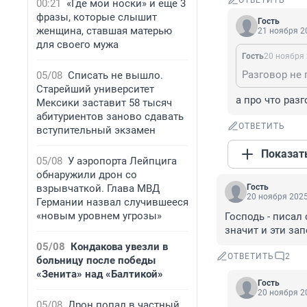
ОТВЕТИТЬ
00:21
«Где мои носки» и еще 3
фразы, которые слышит
Гость
женщина, ставшая матерью
21 ноября 20
для своего мужа
Гость
20 ноября 
Разговор не 
05/08
Списать не вышло.
Старейший университет
а про что раз
Мексики заставит 58 тысяч
абитуриентов заново сдавать
ОТВЕТИТЬ
вступительный экзамен
Показат
05/08
У аэропорта Лейпцига
обнаружили дрон со
взрывчаткой. Глава МВД
Гость
20 ноября 2025
Германии назвал случившееся
«новым уровнем угрозы»
Господь - писал
значит и эти за
05/08
Кондакова увезли в
ОТВЕТИТЬ
2
больницу после победы
«Зенита» над «Балтикой»
Гость
20 ноября 20
05/08
Дрон попал в частный