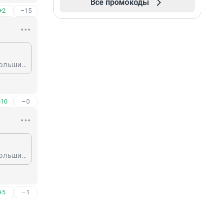
Все промокоды
+2
–15
Демократия - это фикция, на самом деле - способ меньшинства обдирать большинство. Не усвоил до сих пор?
+10
–0
Демократия - это фикция, на самом деле - способ меньшинства обдирать большинство. Не усвоил до сих пор?
+5
–1