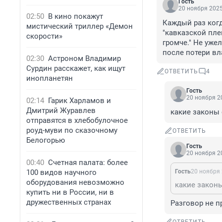
Гость
20 ноября 2025
02:50
В кино покажут
Каждый раз когд
мистический триллер «Демон
"кавказской пле
скорости»
громче." Не уже
после потери вл
02:30
Астроном Владимир
Сурдин расскажет, как ищут
ОТВЕТИТЬ
4
инопланетян
Гость
20 ноября 20
02:14
Гарик Харламов и
Дмитрий Журавлев
какие законы
отправятся в хлебобулочное
роуд-муви по сказочному
ОТВЕТИТЬ
Белогорью
Гость
20 ноября 20
00:40
Счетная палата: более
100 видов научного
Гость
20 ноября 
оборудования невозможно
какие закон
купить ни в России, ни в
дружественных странах
Разговор не п