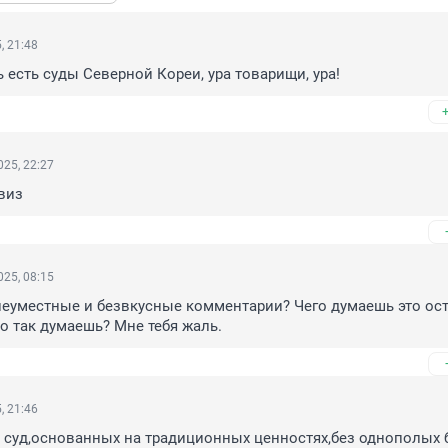
, 21:48
ь есть суды Северной Кореи, ура товарищи, ура!
25, 22:27
звиз
25, 08:15
неуместные и безвкусные комментарии? Чего думаешь это ост
о так думаешь? Мне тебя жаль.
, 21:46
й суд,основанных на традиционных ценностях,без однополых 