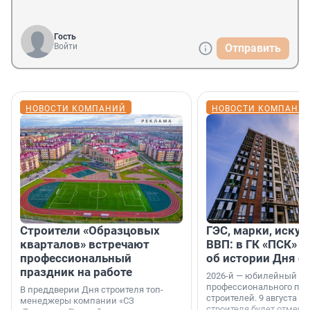
Гость
Войти
Отправить
НОВОСТИ КОМПАНИЙ
НОВОСТИ КОМПАНИ
Строители «Образцовых
ГЭС, марки, искус
кварталов» встречают
ВВП: в ГК «ПСК» р
профессиональный
об истории Дня с
праздник на работе
2026-й — юбилейный го
профессионального пр
В преддверии Дня строителя топ-
строителей. 9 августа 2
менеджеры компании «СЗ
строителя будет отмечат