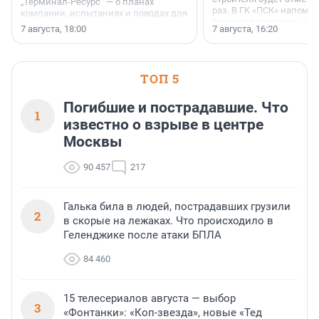
„Терминал-Ресурс“ — о планах
раз. В ГК «ПСК» напомни
компании, испытаниях и поводах для
появился праздник и к
осторожного оптимизма.
7 августа, 18:00
7 августа, 16:20
поменялась роль строит
ТОП 5
Погибшие и пострадавшие. Что
1
известно о взрыве в центре
Москвы
90 457
217
Галька била в людей, пострадавших грузили
2
в скорые на лежаках. Что происходило в
Геленджике после атаки БПЛА
84 460
15 телесериалов августа — выбор
3
«Фонтанки»: «Коп-звезда», новые «Тед