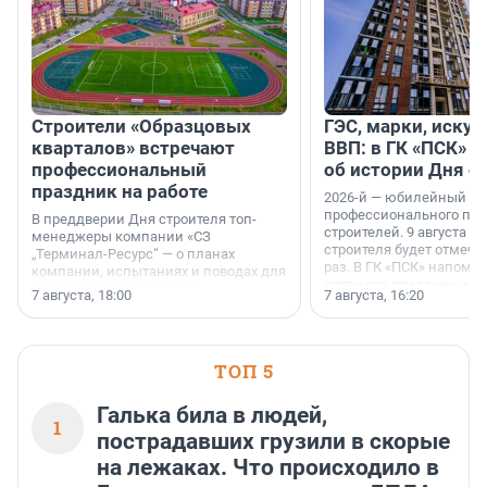
Строители «Образцовых
ГЭС, марки, искус
кварталов» встречают
ВВП: в ГК «ПСК» р
профессиональный
об истории Дня с
праздник на работе
2026-й — юбилейный го
профессионального пр
В преддверии Дня строителя топ-
строителей. 9 августа 2
менеджеры компании «СЗ
строителя будет отмечат
„Терминал-Ресурс“ — о планах
раз. В ГК «ПСК» напомни
компании, испытаниях и поводах для
появился праздник и к
осторожного оптимизма.
7 августа, 18:00
7 августа, 16:20
поменялась роль строит
ТОП 5
Галька била в людей,
1
пострадавших грузили в скорые
на лежаках. Что происходило в