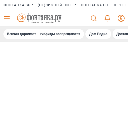
ФОНТАНКА SUP
(ОТ)ЛИЧНЫЙ ПИТЕР
ФОНТАНКА ГО
СЕРЕБР
Бензин дорожает — гибриды возвращаются
Дом Радио
Достав