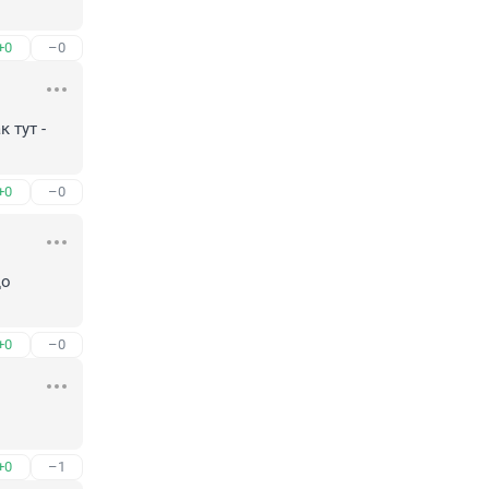
+0
–0
тут - 
+0
–0
о 
+0
–0
+0
–1