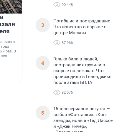
90 448
 и
На водоёмах Ленобласти
Погибшие и пострадавшие.
азали
заработали новые базовые
3
Что известно о взрыве в
еля
станции МегаФона
центре Москвы
К
к
нального
Инженеры МегаФона установили телеком-
87 966
о
 года
оборудование на популярных водоёмах
т
-й раз. В
Ленинградской области. Базовые станции
н
ился
вблизи Лемболовского и Раздолинского озёр,
т
Галька била в людей,
а также недалеко от Большого Тосненского
4
пострадавших грузили в
водопада.
скорые на лежаках. Что
7 августа, 14:59
7
происходило в Геленджике
после атаки БПЛА
82 076
15 телесериалов августа —
5
выбор «Фонтанки»: «Коп-
звезда», новые «Тед Лассо»
и «Джек Ричер»,