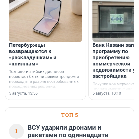
Петербуржцы
Банк Казани запу
возвращаются к
программу по
«раскладушкам» и
приобретению
«книжкам»
коммерческой
недвижимости у
Технология гибких дисплеев
застройщика
перестает быть нишевым трендом и
переходит в разряд востребованных
Покупка коммерческой
повседневных решений.
недвижимости финанс
5 августа, 13:56
5 августа, 10:10
инструмент, доступный
предпринимателей. Буд
офис, склад, торговое 
или готовый арендный 
ТОП 5
успех сделки зависит о
выбора объекта и грамо
финансирования.
ВСУ ударили дронами и
1
ракетами по одиннадцати