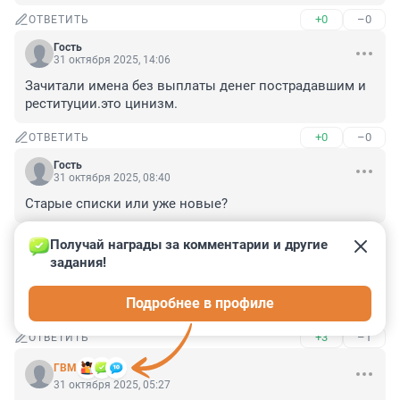
+0
–0
ОТВЕТИТЬ
Гость
31 октября 2025, 14:06
Зачитали имена без выплаты денег пострадавшим и 
реституции.это цинизм.
+0
–0
ОТВЕТИТЬ
Гость
31 октября 2025, 08:40
Старые списки или уже новые?
+2
–0
ОТВЕТИТЬ
Получай награды за комментарии и другие 
задания!
Гость
31 октября 2025, 07:22
Подробнее в профиле
А Леху Н. тоже помянули?)))
+3
–1
ОТВЕТИТЬ
ГВМ
31 октября 2025, 05:27