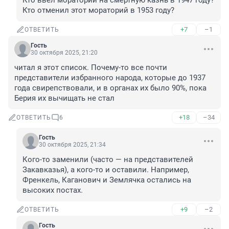
Кто ввёл мораторий на смертную казнь в 1947 году?

Кто отменил этот мораторий в 1953 году?
+7
–1
ОТВЕТИТЬ
Гость
30 октября 2025, 21:20
читал я этот список. Почему-то все почти 
представители избранного народа, которые до 1937 
года свирепствовали, и в органах их было 90%, пока 
Берия их вычищать не стал
+18
–34
ОТВЕТИТЬ
6
Гость
30 октября 2025, 21:34
Кого-то заменили (часто — на представителей 
Закавказья), а кого-то и оставили. Например, 
Френкель, Каганович и Землячка остались на 
высоких постах.
+9
–2
ОТВЕТИТЬ
Гость