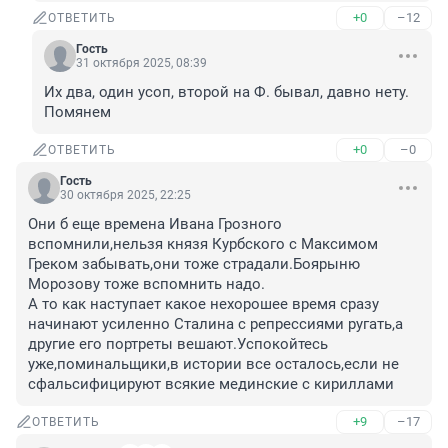
+0
–12
ОТВЕТИТЬ
Гость
31 октября 2025, 08:39
Их два, один усоп, второй на Ф. бывал, давно нету. 
Помянем
+0
–0
ОТВЕТИТЬ
Гость
30 октября 2025, 22:25
Они б еще времена Ивана Грозного 
вспомнили,нельзя князя Курбского с Максимом 
Греком забывать,они тоже страдали.Боярыню 
Морозову тоже вспомнить надо.

А то как наступает какое нехорошее время сразу 
начинают усиленно Сталина с репрессиями ругать,а 
другие его портреты вешают.Успокойтесь 
уже,поминальщики,в истории все осталось,если не 
сфальсифицируют всякие мединские с кириллами
+9
–17
ОТВЕТИТЬ