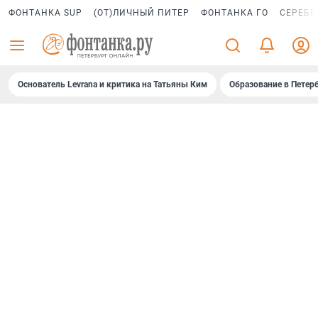
ФОНТАНКА SUP
(ОТ)ЛИЧНЫЙ ПИТЕР
ФОНТАНКА ГО
СЕРЕБР
Основатель Levrana и критика на Татьяны Ким
Образование в Петер