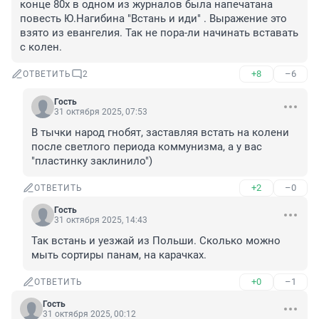
конце 80х в одном из журналов была напечатана 
повесть Ю.Нагибина "Встань и иди" . Выражение это 
взято из евангелия. Так не пора-ли начинать вставать 
с колен.
+8
–6
ОТВЕТИТЬ
2
Гость
31 октября 2025, 07:53
В тычки народ гнобят, заставляя встать на колени 
после светлого периода коммунизма, а у вас 
"пластинку заклинило")
+2
–0
ОТВЕТИТЬ
Гость
31 октября 2025, 14:43
Так встань и уезжай из Польши. Сколько можно 
мыть сортиры панам, на карачках.
+0
–1
ОТВЕТИТЬ
Гость
31 октября 2025, 00:12