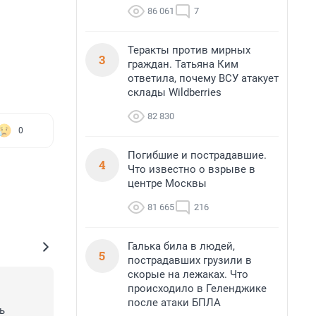
86 061
7
Теракты против мирных
3
граждан. Татьяна Ким
ответила, почему ВСУ атакует
склады Wildberries
82 830
0
Погибшие и пострадавшие.
4
Что известно о взрыве в
центре Москвы
81 665
216
Галька била в людей,
5
пострадавших грузили в
скорые на лежаках. Что
происходило в Геленджике
после атаки БПЛА
 