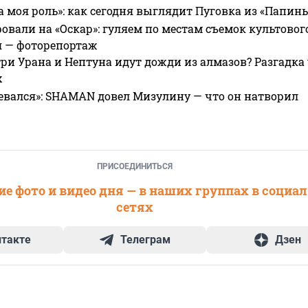
а моя роль»: как сегодня выглядит Пуговка из «Папин
овали на «Оскар»: гуляем по местам съемок культово
я — фоторепортаж
ри Урана и Нептуна идут дожди из алмазов? Разгадка
х
евался»: SHAMAN довел Мизулину — что он натворил
ПРИСОЕДИНИТЬСЯ
е фото и видео дня — в наших группах в социа
сетях
нтакте
Телеграм
Дзен