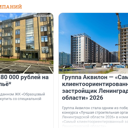
МПАНИЙ
80 000 рублей на
Группа Аквилон — «Са
льё*
клиентоориентирован
застройщик Ленингра
 сданном ЖК «Образцовый
области» 2026
 купить со специальной
Группа Аквилон стала одним из поб
конкурса «Лучшая строительная орг
Ленинградской области 2026» в ном
«Самый клиентоориентированный з
Ленинградской области».