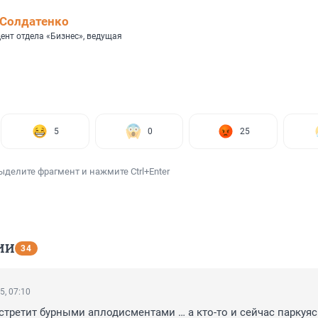
Солдатенко
ент отдела «Бизнес», ведущая
5
0
25
ыделите фрагмент и нажмите Ctrl+Enter
ИИ
34
5, 07:10
встретит бурными аплодисментами … а кто-то и сейчас паркуясь