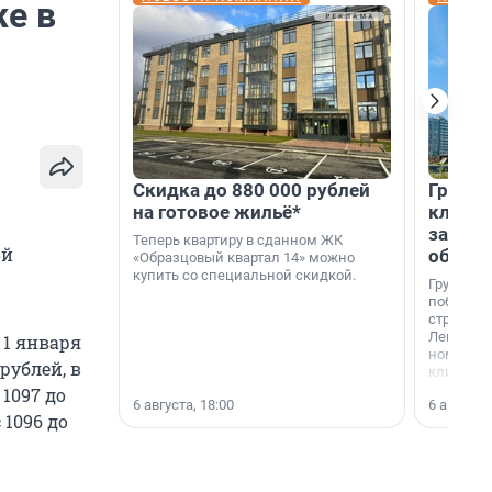
е в
Скидка до 880 000 рублей
Группа
на готовое жильё*
клиен
застро
Теперь квартиру в сданном ЖК
ой
област
«Образцовый квартал 14» можно
купить со специальной скидкой.
Группа А
победите
строител
Ленингра
 1 января
номинац
 рублей, в
клиенто
застройщ
 1097 до
6 августа, 18:00
6 августа,
области»
 1096 до