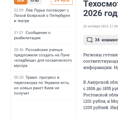
Все
СПБ
24 часа
Техосмо
02:09
Лев Лурье поговорит с
2026 год
Лизой Боярской о Петербурге
и театре
26 октября 2025, 21:28
01:01
Сообщение о
реабилитации
34
коммен
00:46
Российские ученые
Регионы готовя
предложили создать на Луне
«кладбище» для космического
соответствующи
мусора
информации. Н
00:30
Трамп: прогресс в
В Амурской обл
переговорах по Украине есть,
но новых ракет Киев не
с 1806 до 1855 р
получит
Ростовской обла
1201 рубля, в Мо
1200 рублей. И