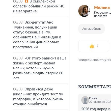
06/08
В Смоленской
области объявили режим ЧС
Милена 
из-за урагана
Корреспонд
подкаста
06/08
Экс-депутат Ано
Туртиайнен, получивший
Автомобиль
статус беженца в РФ,
обвиняется в Финляндии в
совершении финансовых
3
преступлений
06/08
«От этого зависит ваша
Увидели опечатку? В
жизнь»: эксперт назвал
навык, который нужно
развивать людям старше 60
лет
КОММЕНТАР
06/08
Справится даже
школьник: пройдите тест по
Гость
географии, в котором очень
27 октября 202
стыдно ошибиться
2026 год народ 