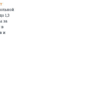
т
польной
о 1,3
ы за
 в
в и