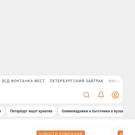
ЗСД ФОНТАНКА ФЕСТ
ПЕТЕРБУРГСКИЙ ЗАВТРАК
АФИША PLUS
и
Петербург ищет креатив
Олимпиадники и льготники в вузах СПб
НОВОСТИ КОМПАНИЙ
НОВОС