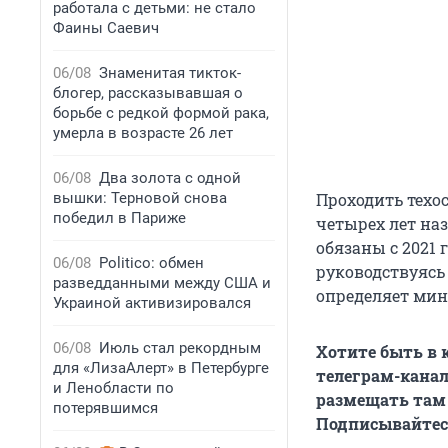
работала с детьми: не стало
Фаины Саевич
06/08
Знаменитая тикток-
блогер, рассказывавшая о
борьбе с редкой формой рака,
умерла в возрасте 26 лет
06/08
Два золота с одной
вышки: Терновой снова
Проходить техо
победил в Париже
четырех лет на
обязаны с 2021 
06/08
Politico: обмен
руководствуясь
разведданными между США и
определяет мин
Украиной активизировался
06/08
Июль стал рекордным
Хотите быть в 
для «ЛизаАлерт» в Петербурге
телеграм-кана
и Ленобласти по
размещать там
потерявшимся
Подписывайтесь