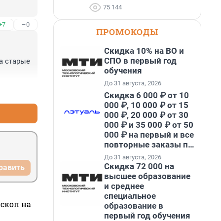
75 144
+7
–0
ПРОМОКОДЫ
Скидка 10% на ВО и
СПО в первый год
 старые 
обучения
До 31 августа, 2026
+5
–1
Скидка 6 000 ₽ от 10
000 ₽, 10 000 ₽ от 15
000 ₽, 20 000 ₽ от 30
000 ₽ и 35 000 ₽ от 50
000 ₽ на первый и все
повторные заказы по
промокоду НАБЕРИ
До 31 августа, 2026
Скидка 72 000 на
равить
высшее образование
и среднее
специальное
оскоп на
образование в
первый год обучения