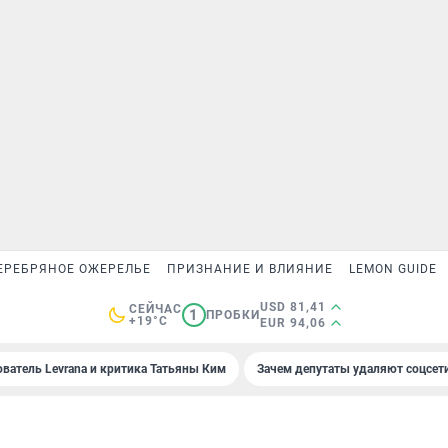
ЕРЕБРЯНОЕ ОЖЕРЕЛЬЕ
ПРИЗНАНИЕ И ВЛИЯНИЕ
LEMON GUIDE
USD 81,41
СЕЙЧАС
1
ПРОБКИ
+19°C
EUR 94,06
ователь Levrana и критика Татьяны Ким
Зачем депутаты удаляют соцсет