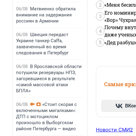
2
«Меня бесил
06/08
Матвиенко обратила
Его номинир
внимание на задержания
3
«Вор» Чухра
россиян в Армении
Почему внут
4
даже учены
06/08
Швеция передаст
Украине танкер Caffa,
5
«Дед разбуш
захваченный во время
следования в Петербург
06/08
В Ярославской области
потушили резервуары НПЗ,
загоревшиеся в результате
Самые ярки
«самой массовой атаки
БПЛА»
06/08
«Стоит скорая с
ВКо
включенными мигалками»:
ДТП с мотоциклом
произошло в Выборгском
районе Петербурга — видео
Новости СМИ2