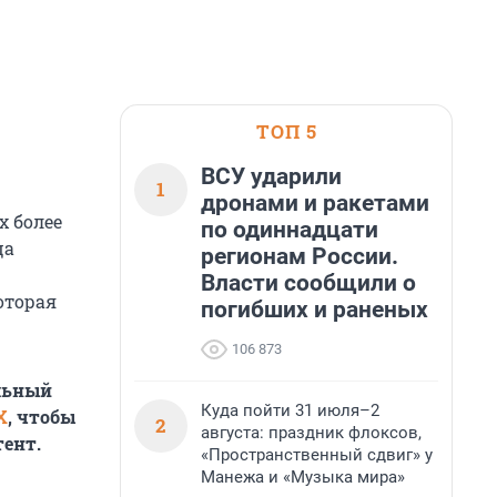
ТОП 5
ВСУ ударили
1
дронами и ракетами
х более
по одиннадцати
ца
регионам России.
Власти сообщили о
оторая
погибших и раненых
106 873
льный
Куда пойти 31 июля–2
X
, чтобы
2
августа: праздник флоксов,
ент.
«Пространственный сдвиг» у
Манежа и «Музыка мира»