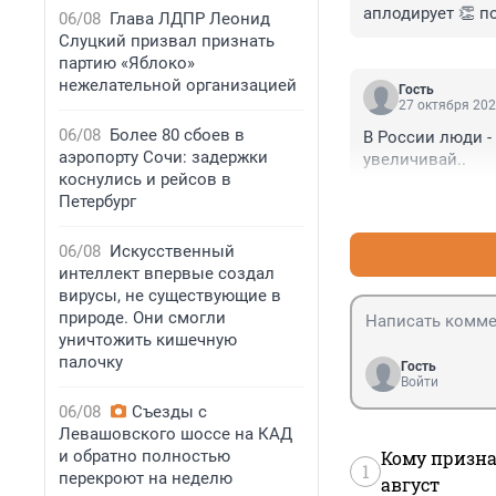
аплодирует 👏 п
06/08
Глава ЛДПР Леонид
Слуцкий призвал признать
партию «Яблоко»
нежелательной организацией
Гость
27 октября 202
06/08
Более 80 сбоев в
В России люди -
аэропорту Сочи: задержки
увеличивай..
коснулись и рейсов в
Петербург
06/08
Искусственный
интеллект впервые создал
вирусы, не существующие в
природе. Они смогли
уничтожить кишечную
палочку
Гость
Войти
06/08
Съезды с
Левашовского шоссе на КАД
и обратно полностью
Кому призна
1
перекроют на неделю
август