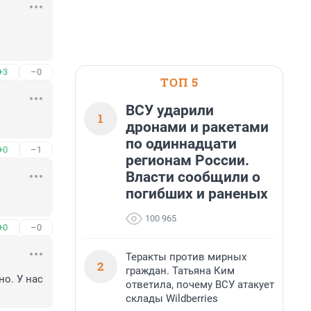
+3
–0
ТОП 5
ВСУ ударили
1
дронами и ракетами
по одиннадцати
+0
–1
регионам России.
Власти сообщили о
погибших и раненых
100 965
+0
–0
Теракты против мирных
2
граждан. Татьяна Ким
о. У нас 
ответила, почему ВСУ атакует
склады Wildberries