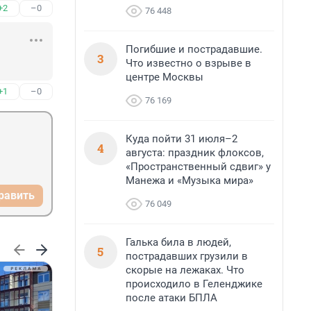
+2
–0
76 448
Погибшие и пострадавшие.
3
Что известно о взрыве в
центре Москвы
+1
–0
76 169
Куда пойти 31 июля–2
4
августа: праздник флоксов,
«Пространственный сдвиг» у
Манежа и «Музыка мира»
равить
76 049
Галька била в людей,
5
пострадавших грузили в
скорые на лежаках. Что
происходило в Геленджике
после атаки БПЛА