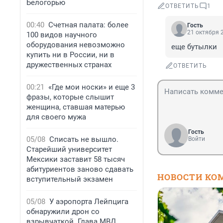
Белогорью
ОТВЕТИТЬ
1
00:40
Счетная палата: более
Гость
21 октября 2
100 видов научного
оборудования невозможно
еще бутылки
купить ни в России, ни в
дружественных странах
ОТВЕТИТЬ
00:21
«Где мои носки» и еще 3
фразы, которые слышит
женщина, ставшая матерью
для своего мужа
Гость
05/08
Списать не вышло.
Войти
Старейший университет
Мексики заставит 58 тысяч
абитуриентов заново сдавать
НОВОСТИ КО
вступительный экзамен
05/08
У аэропорта Лейпцига
обнаружили дрон со
взрывчаткой. Глава МВД