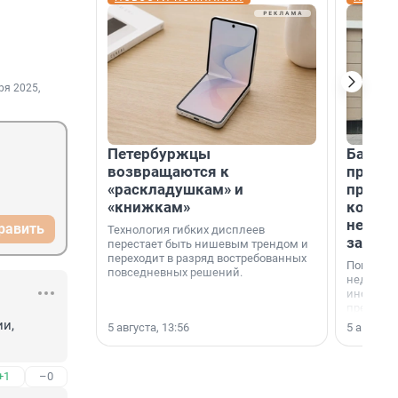
ря 2025,
Петербуржцы
Банк К
возвращаются к
програ
«раскладушкам» и
приоб
«книжкам»
комме
недви
равить
Технология гибких дисплеев
застр
перестает быть нишевым трендом и
переходит в разряд востребованных
Покупка 
повседневных решений.
недвижи
инструме
предприн
офис, ск
и, 
5 августа, 13:56
5 августа,
или гото
успех сд
выбора о
+1
–0
финанси