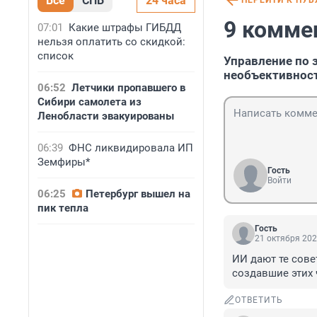
Все
СПБ
24 часа
ПЕРЕЙТИ К ПУ
9 комме
07:01
Какие штрафы ГИБДД
нельзя оплатить со скидкой:
список
Управление по 
необъективнос
06:52
Летчики пропавшего в
Сибири самолета из
Ленобласти эвакуированы
06:39
ФНС ликвидировала ИП
Земфиры*
Гость
Войти
06:25
Петербург вышел на
пик тепла
Гость
21 октября 202
ИИ дают те сове
создавшие этих 
ОТВЕТИТЬ