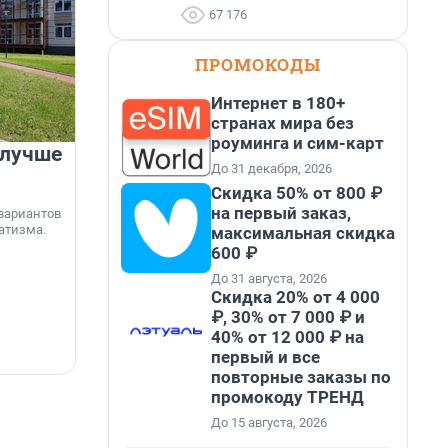
67 176
ПРОМОКОДЫ
Интернет в 180+
странах мира без
роуминга и сим-карт
 лучше
Группа Аквилон на 20%
До 31 декабря, 2026
увеличила объём текущего
Скидка 50% от 800 ₽
строительства в
на первый заказ,
вариантов
Ленинградской области
атизма.
максимальная скидка
600 ₽
Группа Аквилон входит в ТОП-5 рейтинга
независимого портала «Единый ресурс
До 31 августа, 2026
застройщиков» по объёму текущего
«
Скидка 20% от 4 000
строительства в Ленинградской области. В
я
₽, 30% от 7 000 ₽ и
настоящее время компания реализует в
с
40% от 12 000 ₽ на
регионе 185 429 кв. метров жилья, что на 20%
5 августа, 17:12
5
первый и все
больше, чем в 1 квартале 2026 года.
повторные заказы по
промокоду ТРЕНД
До 15 августа, 2026