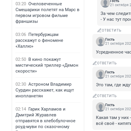
Гость
03:20
Очеловеченные
21 октября 2
Смешарики полетят на Марс в
За чем следить
первом игровом фильме
- У нас тут п
франшизы
ОТВЕТИТЬ
03:06
Петербуржцам
Гость
расскажут о феномене
21 октября 202
«Халлю»
Усредненное час
02:50
В кино покажут
ОТВЕТИТЬ
мистический триллер «Демон
скорости»
Гость
21 октября 202
02:30
Астроном Владимир
Это там, где жд
Сурдин расскажет, как ищут
инопланетян
ОТВЕТИТЬ
Гость
02:14
Гарик Харламов и
21 октября 202
Дмитрий Журавлев
Какая там у них 
отправятся в хлебобулочное
всё своё - кипят
роуд-муви по сказочному