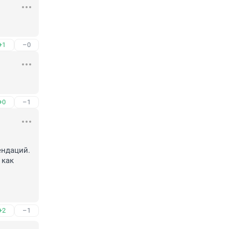
+1
–0
+0
–1
ндаций. 
как 
+2
–1