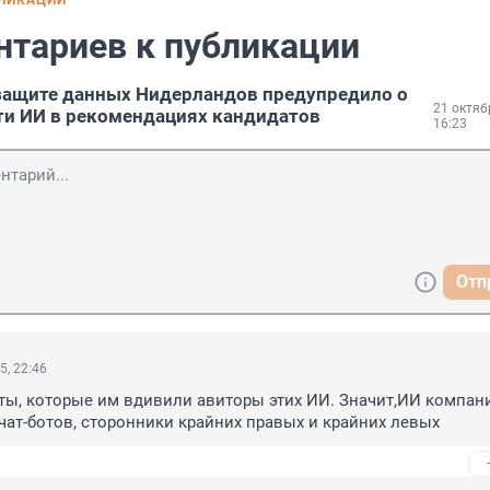
БЛИКАЦИИ
нтариев к публикации
защите данных Нидерландов предупредило о
21 октяб
ти ИИ в рекомендациях кандидатов
16:23
Отп
5, 22:46
ты, которые им вдивили авиторы этих ИИ. Значит,ИИ компани
чат-ботов, сторонники крайних правых и крайних левых