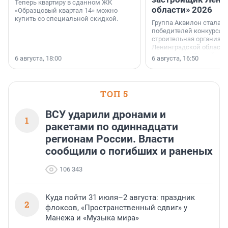
Теперь квартиру в сданном ЖК
области» 2026
«Образцовый квартал 14» можно
купить со специальной скидкой.
Группа Аквилон стала 
победителей конкурса 
строительная организа
Ленинградской области 
номинации «Самый
6 августа, 18:00
6 августа, 16:50
клиентоориентированн
застройщик Ленинград
области».
ТОП 5
ВСУ ударили дронами и
1
ракетами по одиннадцати
регионам России. Власти
сообщили о погибших и раненых
106 343
Куда пойти 31 июля–2 августа: праздник
2
флоксов, «Пространственный сдвиг» у
Манежа и «Музыка мира»