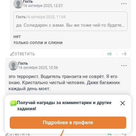
Гость
16 октября 2025, 12:27
Гость
16 октября 2025, 11:04
да. Солидарен с вами. Вы же тоже чей-то будете так-то. Очередь просто не подошла. Дети есть?
нет

только сопли и слюни
+0
–0
ОТВЕТИТЬ
Гость
16 октября 2025, 10:56
это террорист. Водитель транзита не соврёт. Я его 
знаю. Кристально чистый человек. Даже багажник 
каждый день моет.
+2
–1
ОТВЕТИТЬ
Получай награды за комментарии и другие 
задания!
Гость
16 октября 2025, 10:37
Подробнее в профиле
Пьяный полз домой?
+4
–3
ОТВЕТИТЬ