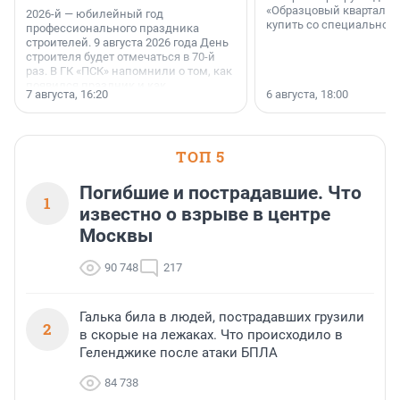
«Образцовый квартал 1
2026-й — юбилейный год
купить со специальной 
профессионального праздника
строителей. 9 августа 2026 года День
строителя будет отмечаться в 70-й
раз. В ГК «ПСК» напомнили о том, как
появился праздник и как
7 августа, 16:20
6 августа, 18:00
поменялась роль строительства.
ТОП 5
Погибшие и пострадавшие. Что
1
известно о взрыве в центре
Москвы
90 748
217
Галька била в людей, пострадавших грузили
2
в скорые на лежаках. Что происходило в
Геленджике после атаки БПЛА
84 738