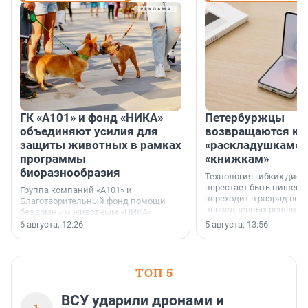
ГК «А101» и фонд «НИКА»
Петербуржцы
объединяют усилия для
возвращаются к
защиты животных в рамках
«раскладушкам» 
программы
«книжкам»
биоразнообразия
Технология гибких дисп
перестает быть нишевы
Группа компаний «А101» и
переходит в разряд вос
Благотворительный фонд помощи
повседневных решений
бездомным животным «НИКА»
заключили соглашение о
6 августа, 12:26
5 августа, 13:56
стратегическом сотрудничестве.
ТОП 5
ВСУ ударили дронами и