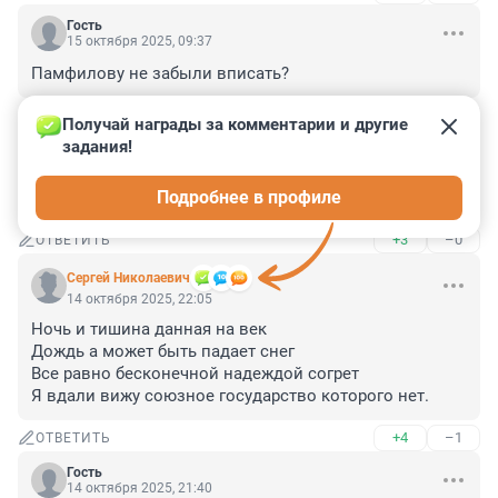
Гость
15 октября 2025, 09:37
Памфилову не забыли вписать?
+1
–0
ОТВЕТИТЬ
Получай награды за комментарии и другие 
задания!
Гость
15 октября 2025, 00:21
Подробнее в профиле
Только те, кто проживают? Я думала, все россияне.
+3
–0
ОТВЕТИТЬ
Cepгeй Николаевич
14 октября 2025, 22:05
Ночь и тишина данная на век

Дождь а может быть падает снег

Все равно бесконечной надеждой согрет

Я вдали вижу союзное государство которого нет.
+4
–1
ОТВЕТИТЬ
Гость
14 октября 2025, 21:40