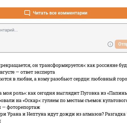
Читать все комментарии
Отп
прекращается, он трансформируется»: как россияне буд
вгусте — ответ эксперта
ются в любви, а кому разобьют сердце: любовный гор
а моя роль»: как сегодня выглядит Пуговка из «Папин
овали на «Оскар»: гуляем по местам съемок культово
я — фоторепортаж
ри Урана и Нептуна идут дожди из алмазов? Разгадка
х