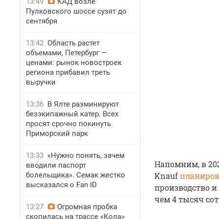
13:49
КАД возле
Пулковского шоссе сузят до
сентября
13:42
Область растет
объемами, Петербург —
ценами: рынок новостроек
региона прибавил треть
выручки
13:36
В Ялте разминируют
безэкипажный катер. Всех
просят срочно покинуть
Приморский парк
13:33
«Нужно понять, зачем
Напомним, в 20
вводили паспорт
болельщика». Семак жестко
Knauf
планиров
высказался о Fan ID
производство и 
чем 4 тысяч со
13:27
Огромная пробка
скопилась на трассе «Кола»