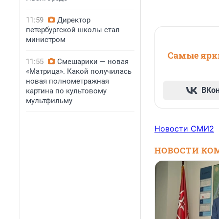
11:59
Директор
петербургской школы стал
министром
Самые ярки
11:55
Смешарики — новая
«Матрица». Какой получилась
новая полнометражная
ВКо
картина по культовому
мультфильму
Новости СМИ2
НОВОСТИ КО