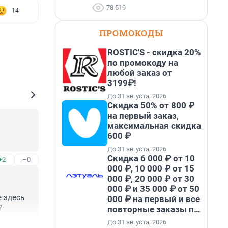
78 519
14
ПРОМОКОДЫ
ROSTIC'S - скидка 20%
по промокоду на
любой заказ от
3199₽!
До 31 августа, 2026
Скидка 50% от 800 ₽
на первый заказ,
максимальная скидка
600 ₽
До 31 августа, 2026
Скидка 6 000 ₽ от 10
+2
–0
000 ₽, 10 000 ₽ от 15
000 ₽, 20 000 ₽ от 30
000 ₽ и 35 000 ₽ от 50
 здесь 
000 ₽ на первый и все
?
повторные заказы по
промокоду НАБЕРИ
До 31 августа, 2026
+0
–1