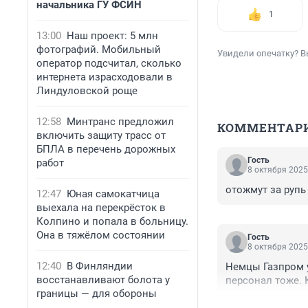
начальника ГУ ФСИН
1
13:00
Наш проект: 5 млн
фотографий. Мобильный
Увидели опечатку? В
оператор подсчитал, сколько
интернета израсходовали в
Линдуловской роще
12:58
Минтранс предложил
КОММЕНТАР
включить защиту трасс от
БПЛА в перечень дорожных
Гость
работ
8 октября 2025
отожмут за рупь
12:47
Юная самокатчица
выехала на перекрёсток в
Колпино и попала в больницу.
Она в тяжёлом состоянии
Гость
8 октября 2025
12:40
В Финляндии
Немцы Газпром у
восстанавливают болота у
персонал тоже. 
границы — для обороны