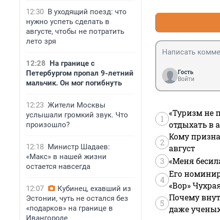
12:30
В уходящий поезд: что
нужно успеть сделать в
августе, чтобы не потратить
лето зря
12:28
На границе с
Петербургом пропал 9-летний
Гость
Войти
мальчик. Он мог погибнуть
12:23
Жители Москвы
«Туризм не 
услышали громкий звук. Что
1
отдыхать в а
произошло?
Кому призна
2
12:18
Министр Шадаев:
август
«Макс» в нашей жизни
3
«Меня бесил
остается навсегда
Его номинир
4
«Вор» Чухра
12:07
Кубинец, ехавший из
Почему внут
Эстонии, чуть не остался без
5
«подарков» на границе в
даже учены
Ивангороде