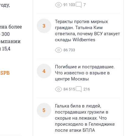
оду,
91 103
7
Теракты против мирных
3
ена более
граждан. Татьяна Ким
 300
ответила, почему ВСУ атакует
склады Wildberries
компании
15,4
86 733
Погибшие и пострадавшие.
4
 SPB
Что известно о взрыве в
центре Москвы
84 515
216
Галька била в людей,
5
пострадавших грузили в
скорые на лежаках. Что
происходило в Геленджике
после атаки БПЛА