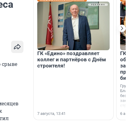
еса
ГК «Едино» поздравляет
ГК «А1
коллег и партнёров с Днём
объеди
о срыве
строителя!
защит
прогр
биора
Группа к
Благотв
бездомн
заключил
месяцев
стратеги
к
7 августа, 13:41
6 августа,
атил