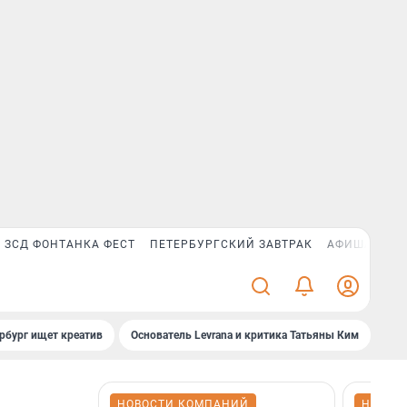
ЗСД ФОНТАНКА ФЕСТ
ПЕТЕРБУРГСКИЙ ЗАВТРАК
АФИША PLUS
рбург ищет креатив
Основатель Levrana и критика Татьяны Ким
Зач
НОВОСТИ КОМПАНИЙ
НОВОС