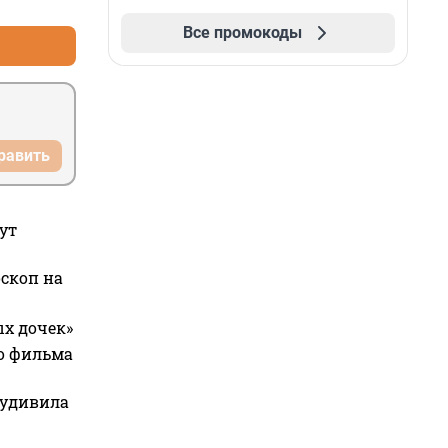
Все промокоды
равить
ут
оскоп на
ых дочек»
го фильма
 удивила