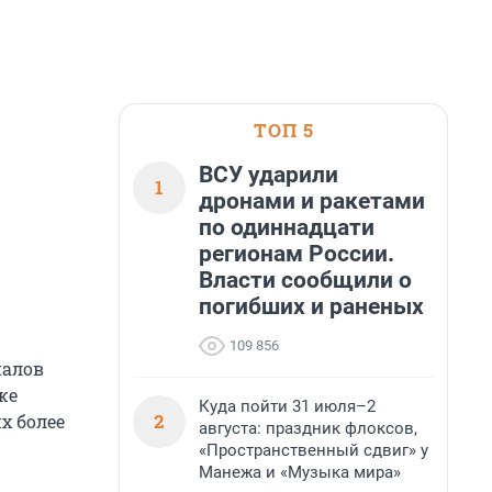
ТОП 5
ВСУ ударили
1
дронами и ракетами
по одиннадцати
регионам России.
Власти сообщили о
погибших и раненых
109 856
иалов
же
Куда пойти 31 июля–2
2
х более
августа: праздник флоксов,
«Пространственный сдвиг» у
Манежа и «Музыка мира»