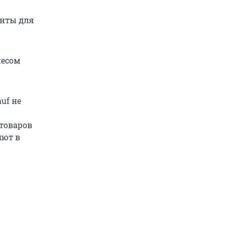
анты для
несом
uf не
 товаров
яют в