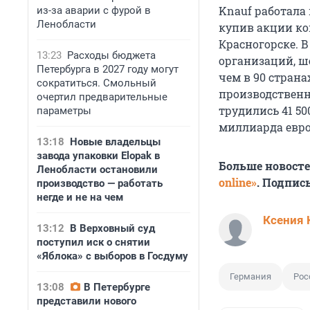
Knauf работала 
из-за аварии с фурой в
Ленобласти
купив акции ко
Красногорске. В
13:23
Расходы бюджета
организаций, ш
Петербурга в 2027 году могут
чем в 90 страна
сократиться. Смольный
производственн
очертил предварительные
трудились 41 50
параметры
миллиарда евро
13:18
Новые владельцы
завода упаковки Elopak в
Больше новост
Ленобласти остановили
online»
. Подпис
производство — работать
негде и не на чем
Ксения 
13:12
В Верховный суд
поступил иск о снятии
«Яблока» с выборов в Госдуму
Германия
Рос
13:08
В Петербурге
представили нового