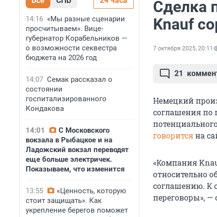
Все
СПБ
24 часа
Сделка 
14:16
«Мы разные сценарии
Knauf с
просчитываем». Вице-
губернатор Корабельников —
о возможности секвестра
7 октября 2025, 20:11
бюджета на 2026 год
21
коммен
14:07
Семак рассказал о
состоянии
госпитализированного
Немецкий произ
Кондакова
соглашения по п
потенциального
14:01
С Московского
говорится
на са
вокзала в Рыбацкое и на
Ладожский вокзал переводят
еще больше электричек.
«Компания Knau
Показываем, что изменится
относительно о
соглашению.
К 
13:55
«Ценность, которую
переговоры», —
стоит защищать». Как
укрепление берегов поможет