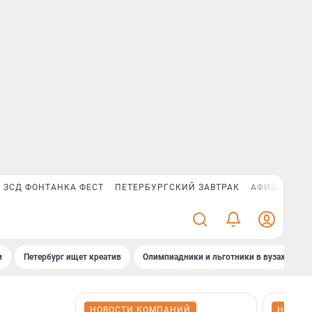
ЗСД ФОНТАНКА ФЕСТ
ПЕТЕРБУРГСКИЙ ЗАВТРАК
АФИША PLUS
и
Петербург ищет креатив
Олимпиадники и льготники в вузах СПб
НОВОСТИ КОМПАНИЙ
НОВОС