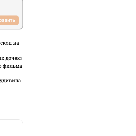
равить
оскоп на
ых дочек»
го фильма
 удивила