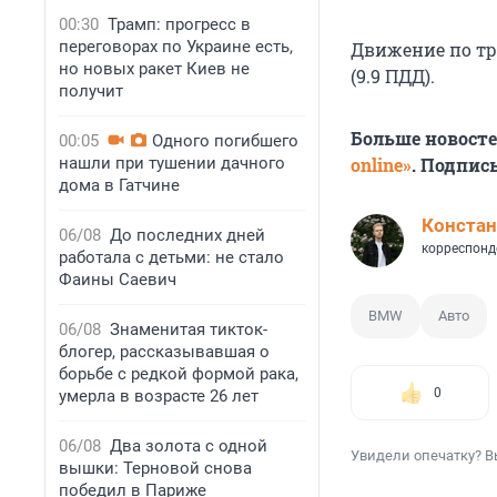
00:30
Трамп: прогресс в
переговорах по Украине есть,
Движение по тр
но новых ракет Киев не
(9.9 ПДД).
получит
Больше новост
00:05
Одного погибшего
нашли при тушении дачного
online»
. Подпис
дома в Гатчине
Констан
06/08
До последних дней
корреспонд
работала с детьми: не стало
Фаины Саевич
BMW
Авто
06/08
Знаменитая тикток-
блогер, рассказывавшая о
борьбе с редкой формой рака,
0
умерла в возрасте 26 лет
06/08
Два золота с одной
Увидели опечатку? В
вышки: Терновой снова
победил в Париже