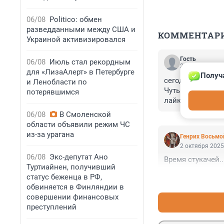
06/08
Politico: обмен
разведданными между США и
КОММЕНТАР
Украиной активизировался
Гость
06/08
Июль стал рекордным
2 октября 2025
для «ЛизаАлерт» в Петербурге
Получ
сегодня ночью к
и Ленобласти по
Чуть ДТП не сов
потерявшимся
лайков всё было
06/08
В Смоленской
области объявили режим ЧС
из-за урагана
Генрих Восьмо
2 октября 2025
06/08
Экс-депутат Ано
Время стукачей...
Туртиайнен, получивший
статус беженца в РФ,
обвиняется в Финляндии в
совершении финансовых
преступлений