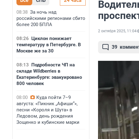
Все
СПБ
24 часа
Водител
08:38
За ночь над
проспек
российскими регионами сбито
более 200 БПЛА
2 октября 2025, 11:04
08:26
Циклон понижает
температуру в Петербурге. В
39
коммен
Москве же за 30
08:13
Подробности ЧП на
складе Wildberries в
Екатеринбурге: эвакуировано
800 человек
08:00
Куда пойти 7–9
августа: «Пикник „Афиши“»,
песни «Короля и Шута» в
Ледовом, день рождения
Зощенко и кубинские марки