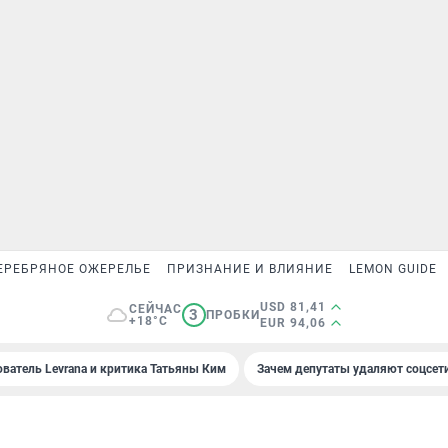
ЕРЕБРЯНОЕ ОЖЕРЕЛЬЕ
ПРИЗНАНИЕ И ВЛИЯНИЕ
LEMON GUIDE
USD 81,41
СЕЙЧАС
3
ПРОБКИ
+18°C
EUR 94,06
ователь Levrana и критика Татьяны Ким
Зачем депутаты удаляют соцсет