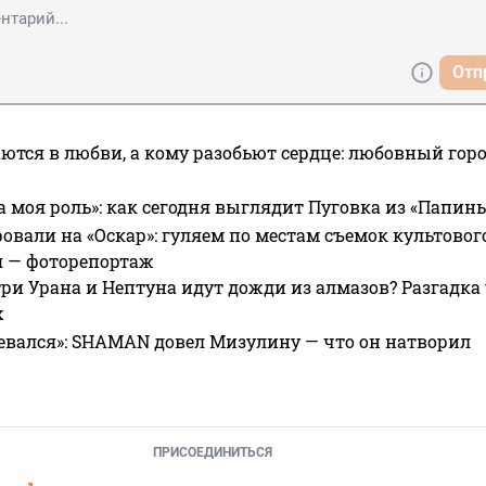
Отп
ются в любви, а кому разобьют сердце: любовный гор
а моя роль»: как сегодня выглядит Пуговка из «Папин
овали на «Оскар»: гуляем по местам съемок культово
я — фоторепортаж
ри Урана и Нептуна идут дожди из алмазов? Разгадка
х
евался»: SHAMAN довел Мизулину — что он натворил
ПРИСОЕДИНИТЬСЯ