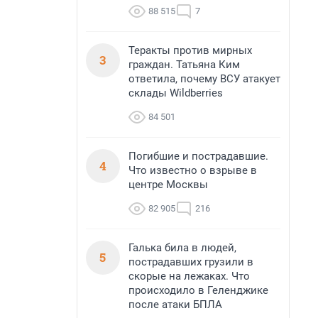
88 515
7
Теракты против мирных
3
граждан. Татьяна Ким
ответила, почему ВСУ атакует
склады Wildberries
84 501
Погибшие и пострадавшие.
4
Что известно о взрыве в
центре Москвы
82 905
216
Галька била в людей,
5
пострадавших грузили в
скорые на лежаках. Что
происходило в Геленджике
после атаки БПЛА