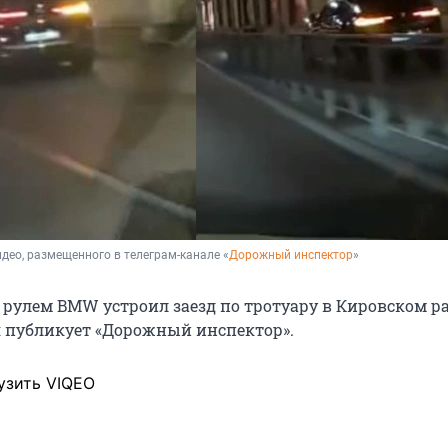
део, размещенного в телеграм-канале «
Дорожный инспектор
»
 рулем BMW устроил заезд по тротуару в Кировском р
я
публикует «Дорожный инспектор».
узить VIQEO