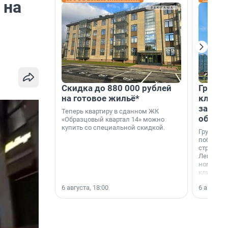
 на
Скидка до 880 000 рублей
Группа
на готовое жильё*
клиен
застро
Теперь квартиру в сданном ЖК
област
«Образцовый квартал 14» можно
купить со специальной скидкой.
Группа А
победите
строител
Ленингра
номинац
клиенто
застройщ
6 августа, 18:00
6 августа,
области»