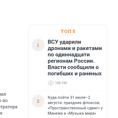
ТОП 5
ВСУ ударили
1
дронами и ракетами
по одиннадцати
регионам России.
Власти сообщили о
погибших и раненых
108 193
вал
Куда пойти 31 июля–2
о по
2
августа: праздник флоксов,
стратора
«Пространственный сдвиг» у
ще
Манежа и «Музыка мира»