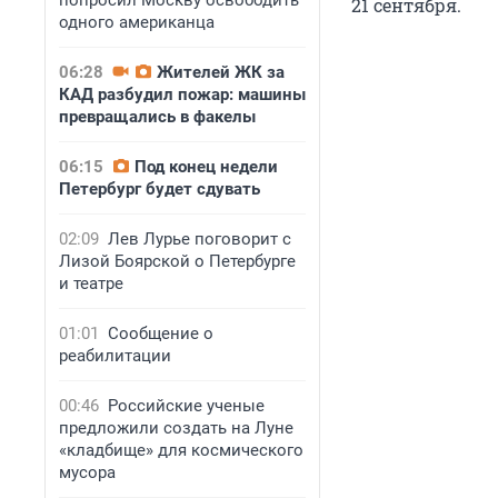
попросил Москву освободить
21 сентября
.
одного американца
06:28
Жителей ЖК за
КАД разбудил пожар: машины
превращались в факелы
06:15
Под конец недели
Петербург будет сдувать
02:09
Лев Лурье поговорит с
Лизой Боярской о Петербурге
и театре
01:01
Сообщение о
реабилитации
00:46
Российские ученые
предложили создать на Луне
«кладбище» для космического
мусора