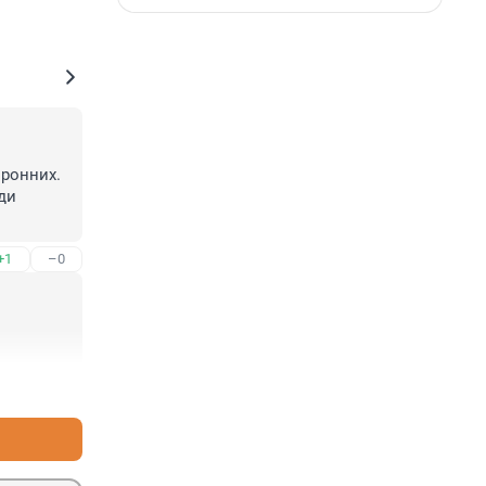
ронних. 
и 
+1
–0
+0
–4