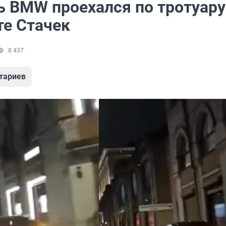
ь BMW проехался по тротуару
те Стачек
8 437
тариев