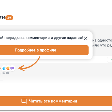
ИИ
39
, 14:11
ай награды за комментарии и другие задания!
акой-то упоротый гонял на кашкеринге под кирпич на односто
ершил на Большой Монетной. Такое впечатление было что рад
Подробнее в профиле
 затеяно.
й
, 14:10
..
Читать все комментарии