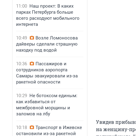
11:00
Наш проект: В каких
парках Петербурга больше
всего расходуют мобильного
интернета
10:49
Возле Ломоносова
дайверы сделали страшную
находку под водой
10:36
Пассажиров и
сотрудников аэропорта
Самары эвакуировали из-за
ракетной опасности
10:29
Не ботоксом единым:
как избавиться от
межбровной морщины и
заломов на лбу
Увидев прибывш
10:18
Транспорт в Ижевске
на женщину-про
остановили из-за ракетной