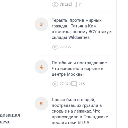
78 282
7
Теракты против мирных
3
граждан. Татьяна Ким
ответила, почему ВСУ атакует
склады Wildberries
77 985
Погибшие и пострадавшие.
4
Что известно о взрыве в
центре Москвы
77 370
215
Галька била в людей,
5
пострадавших грузили в
скорые на лежаках. Что
де напал
происходило в Геленджике
плечо
после атаки БПЛА