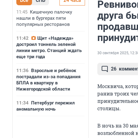
Все
СПБ
24 часа
Ревниво
11:45
Кишечную палочку
друга бы
нашли в бургерах пяти
продавщ
популярных ресторанов
принуди
11:42
Щит «Надежда»
достроил тоннель зеленой
линии метро. Станций ждать
30 сентября 2025, 12:3
еще три года
26
коммен
11:36
Взрослые и ребёнок
пострадали из-за попадания
БПЛА в квартиру в
Москвича, кото
Нижегородской области
ранив троих чел
принудительное
11:34
Петербург пережил
столицы.
аномальную ночь
В ночь на 30 м
возлюбленной н