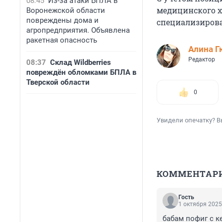
08:45
Из-за атаки БПЛА в
медицинского х
Воронежской области
повреждены дома и
специализирова
агропредприятия. Объявлена
ракетная опасность
Алина Г
Редактор
08:37
Склад Wildberries
повреждён обломками БПЛА в
Тверской области
0
Увидели опечатку? В
КОММЕНТАР
Гость
1 октября 2025
бабам пофиг с к