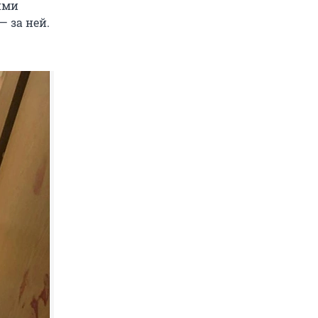
ими
 за ней.