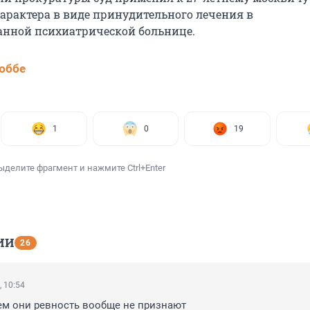
арактера в виде принудительного лечения в
нной психиатрической больнице.
юббе
1
0
19
ыделите фрагмент и нажмите Ctrl+Enter
ИИ
26
, 10:54
ем они ревность вообще не признают