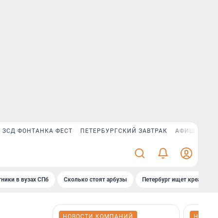
ЗСД ФОНТАНКА ФЕСТ
ПЕТЕРБУРГСКИЙ ЗАВТРАК
АФИША PLUS
ники в вузах СПб
Сколько стоят арбузы
Петербург ищет креатив
НОВОСТИ КОМПАНИЙ
НОВОС