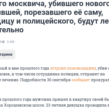
го москвича, убившего новог
вшей, порезавшего её саму,
ицу и полицейского, будут л
тельно
8
5 450
тариев
рый в мае прошлого года
устроил поножовщину
, убив
овек, в том числе сотрудника полиции, отправят на
 лечение. Подробности
30 сентября
сообщает
прокура
ая прошлого года мужчина пришел в квартиру своей 
а Хорошевском шоссе. 23-летняя девушка проводила 