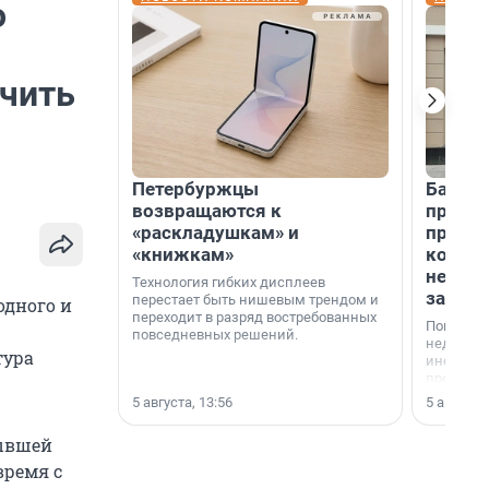
о
ечить
Петербуржцы
Банк К
возвращаются к
програ
«раскладушкам» и
приоб
«книжкам»
комме
недви
Технология гибких дисплеев
застр
перестает быть нишевым трендом и
 одного и
переходит в разряд востребованных
Покупка 
повседневных решений.
недвижи
тура
инструме
предприн
офис, ск
5 августа, 13:56
5 августа,
или гото
успех сд
бывшей
выбора о
финанси
время с