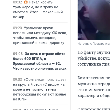
09:32
Начал косить
триммером, но в траву не
смотрел. Итог — факельный
пожар
09:20
Уральские врачи
вспомнили методику XIX века,
чтобы помочь женщине,
приехавшей в командировку
Источник: 
Прокуратур
По факту случи
09:08
За ночь в стране сбито
убийстве, покуш
более 600 БПЛА, в
Ярославской области — 92.
сотрудника пра
Что известно о ночных атаках
Комплексная пс
09:03
«Фонтанка» приглашает
мужчина страда
на круглый стол «С видом на
его в момент с
море и не только: зачем
петербуржцы покупают жилье
характер и общ
на Юге»
С учетом позиц