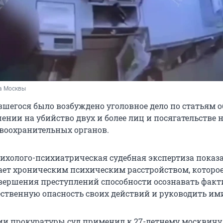
а Москвы
вшегося было возбуждено уголовное дело по статьям о
ении на убийство двух и более лиц и посягательстве 
воохранительных органов.
ихолого-психиатрическая судебная экспертиза показа
ет хроническим психическим расстройством, которо
овершения преступлений способности осознавать фак
ественную опасность своих действий и руководить им
ии прокуратуры суд применил к 27-летнему москвичу