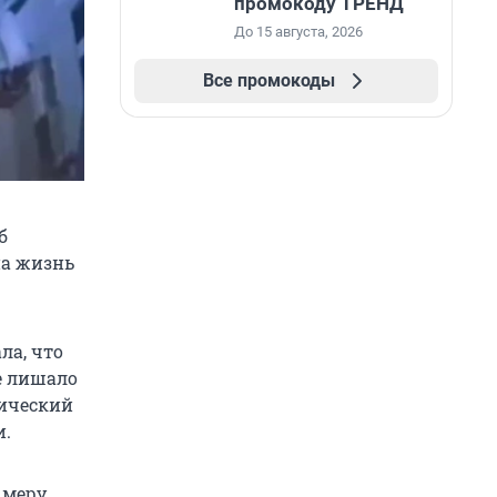
промокоду ТРЕНД
До 15 августа, 2026
Все промокоды
б
на жизнь
ла, что
е лишало
тический
и.
 меру