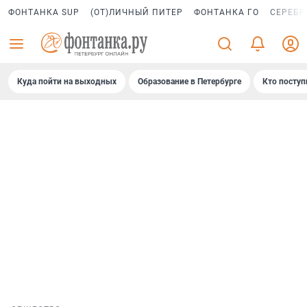
ФОНТАНКА SUP
(ОТ)ЛИЧНЫЙ ПИТЕР
ФОНТАНКА ГО
СЕРЕБР
Куда пойти на выходных
Образование в Петербурге
Кто поступ