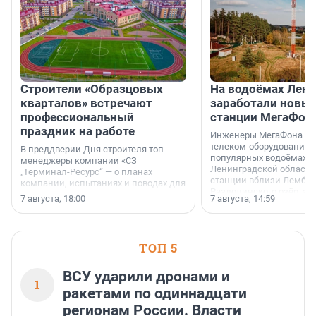
Строители «Образцовых
На водоёмах Лен
кварталов» встречают
заработали новы
профессиональный
станции МегаФон
праздник на работе
Инженеры МегаФона ус
телеком-оборудование 
В преддверии Дня строителя топ-
популярных водоёмах
менеджеры компании «СЗ
Ленинградской области
„Терминал-Ресурс“ — о планах
станции вблизи Лембол
компании, испытаниях и поводах для
Раздолинского озёр, а 
осторожного оптимизма.
7 августа, 18:00
7 августа, 14:59
недалеко от Большого Т
водопада.
ТОП 5
ВСУ ударили дронами и
1
ракетами по одиннадцати
регионам России. Власти