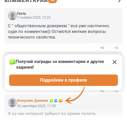
КОММЕНТАРИИ
50
Гость
7 ноября 2025, 12:22
С " общественным доверием " все уже наотлично, 
судя по комментам)) Остаются мелкие вопросы 
технического свойства.
+0
–0
Гость
30 сентября 2025, 13:36
Получай награды за комментарии и другие 
задания!
Вы замену Ан2 создать не можете! Какое вам такси? 
Если только китайцы вам его на блюдечке как 
Подробнее в профиле
москвич, позор отечественного шильдостроения не 
преподнесут.
+0
–0
Фокусник Данилин
30 сентября 2025, 11:30
А ну как интернет рубанут во время полета…
+1
–0